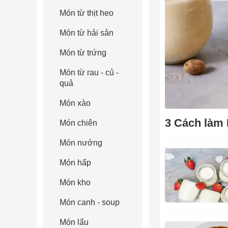
Món từ thịt heo
Món từ hải sản
Món từ trứng
Món từ rau - củ -
quả
Món xào
3 Cách làm
Món chiên
Món nướng
Món hấp
Món kho
Món canh - soup
Món lẩu