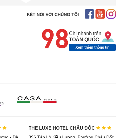
KẾT NỐI VỚI CHÚNG TÔI
98
Chi nhánh trên
TOÀN QUỐC
Xem thêm thông tin
THE LUXE HOTEL CHÂU ĐỐC
ơng - Đà
396 Tân Lộ Kiều Lương, Phường Châu Đốc,