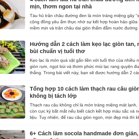
mịn, thơm ngon tại nhà
Tàu hủ trân châu đường đen là món tráng miệng gây “s
cộng đồng yêu ẩm thực nhờ sự kết hợp hoàn hảo giữa 
mềm mịn và trân châu dai giòn thấm đẫm nước đường 
thơm. Nếu bạn đang tì...
Hướng dẫn 2 cách làm kẹo lạc giòn tan, 
bùi chuẩn vị tuổi thơ
Kẹo lạc là món quà vặt gắn liền với tuổi thơ của nhiều 
giòn rụm, ngọt bùi và thơm phức mùi lạc rang quyện đ
thắng. Trong bài viết này, bạn sẽ được hướng dẫn 2 cá
kẹo lạc đơn giản tại ...
Tổng hợp 10 cách làm thạch rau câu giò
không bị tách lớp
Thạch rau câu không chỉ là món tráng miệng mát lạnh,
còn cực kỳ bắt mắt nếu biết cách kết hợp màu sắc và 
liệu. Tuy nhiên, để rau câu giòn ngon, mịn đẹp mà thì 
phải ai cũng làm đư...
6+ Cách làm socola handmade đơn giản, 