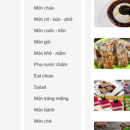
Món cháo
Món mì - bún - phở
Món cuốn - trộn
Món gỏi
Món khô - mắm
Pha nước chấm
Eat clean
Salad
Món tráng miệng
Món bánh
Món chè