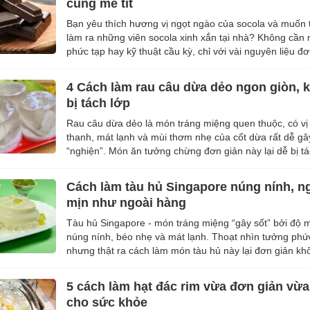
cũng mê tít
Bạn yêu thích hương vị ngọt ngào của socola và muốn 
làm ra những viên socola xinh xắn tại nhà? Không cần
phức tạp hay kỹ thuật cầu kỳ, chỉ với vài nguyên liệu đơ
bạn đã có thể ...
4 Cách làm rau câu dừa dẻo ngon giòn, 
bị tách lớp
Rau câu dừa dẻo là món tráng miệng quen thuộc, có vị
thanh, mát lạnh và mùi thơm nhẹ của cốt dừa rất dễ gâ
“nghiện”. Món ăn tưởng chừng đơn giản này lại dễ bị tá
quá cứng hoặc nhạt nhẽo n...
Cách làm tàu hủ Singapore núng nính, n
mịn như ngoài hàng
Tàu hủ Singapore - món tráng miệng “gây sốt” bởi độ 
núng nính, béo nhẹ và mát lạnh. Thoạt nhìn tưởng phức
nhưng thật ra cách làm món tàu hủ này lại đơn giản kh
Chỉ cần một vài ng...
5 cách làm hạt đác rim vừa đơn giản vừa
cho sức khỏe