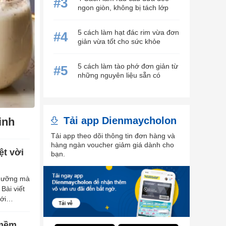
#3
ngon giòn, không bị tách lớp
5 cách làm hạt đác rim vừa đơn
#4
giản vừa tốt cho sức khỏe
5 cách làm tào phớ đơn giản từ
#5
những nguyên liệu sẵn có
Tải app Dienmaycholon
inh
Tải app theo dõi thông tin đơn hàng và
hàng ngàn voucher giảm giá dành cho
ệt vời
bạn.
 dưỡng mà
Bài viết
ới
 mềm