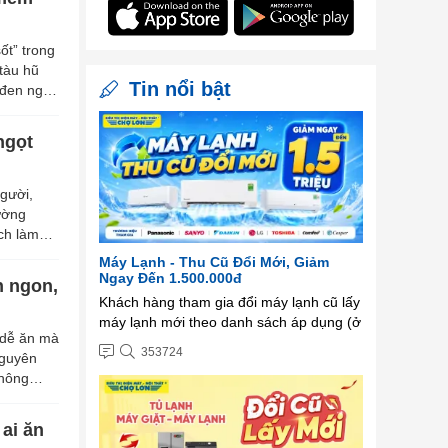
ốt” trong
tàu hũ
Tin nổi bật
đen ngọt
ngọt
người,
ường
ch làm
Máy Lạnh - Thu Cũ Đổi Mới, Giảm
Ngay Đến 1.500.000đ
n ngon,
Khách hàng tham gia đổi máy lạnh cũ lấy
máy lạnh mới theo danh sách áp dụng (ở
 dễ ăn mà
mục 3) sẽ được trừ trực tiếp
353724
nguyên
đến 1.500.000 VNĐ ...
không
ai ăn