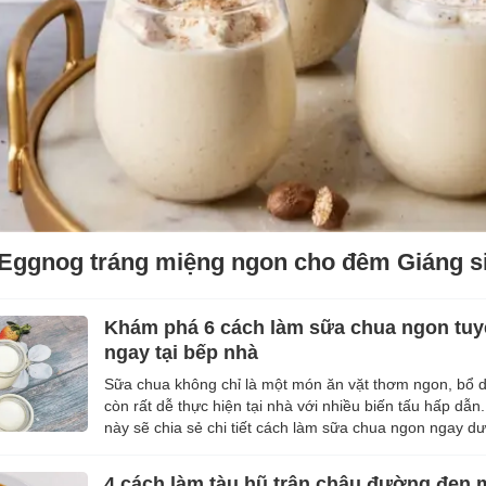
 Eggnog tráng miệng ngon cho đêm Giáng s
Khám phá 6 cách làm sữa chua ngon tuy
ngay tại bếp nhà
Sữa chua không chỉ là một món ăn vặt thơm ngon, bổ
còn rất dễ thực hiện tại nhà với nhiều biến tấu hấp dẫn. 
này sẽ chia sẻ chi tiết cách làm sữa chua ngon ngay dư
đây. Hãy cùng khá...
4 cách làm tàu hũ trân châu đường đen