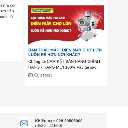
triệu mua Robot hút bụi - Lọc không khí -
òn mà còn
Nồi cơm - Máy ép chậm - Bộ
trợ tiêu
nồi. Voucher ...
 cách làm
BẠN THẮC MẮC: ĐIỆN MÁY CHỢ LỚN
LUÔN RẺ HƠN NƠI KHÁC?
Chúng tôi CAM KẾT BÁN HÀNG CHÍNH
HÃNG - HÀNG MỚI 100% Vậy tại sao
chúng tôi lại bán rẻ hơn nơi khác ? ...
947651
Khiếu nại: 028.39505060
(8h30 - 21h00)