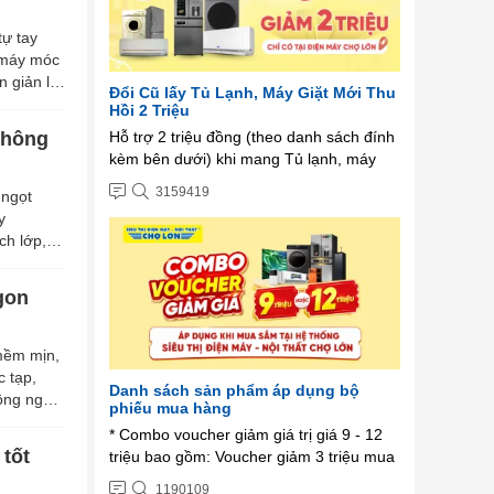
tự tay
 máy móc
n giản là
Đổi Cũ lấy Tủ Lạnh, Máy Giặt Mới Thu
Hồi 2 Triệu
Hỗ trợ 2 triệu đồng (theo danh sách đính
không
kèm bên dưới) khi mang Tủ lạnh, máy
giặt cũ đổi lấy tủ lạnh, máy giặt mới từ
3159419
 ngọt
các thương hiệu: Panasonic - Toshiba -
y
Electrolux - Hitachi - LG - Aqua -
ch lớp,
Samsung ...
gon
mềm mịn,
 tạp,
Danh sách sản phẩm áp dụng bộ
ông ngờ!
phiếu mua hàng
* Combo voucher giảm giá trị giá 9 - 12
 tốt
triệu bao gồm: Voucher giảm 3 triệu mua
Máy lọc nước - Bếp âm. Voucher giảm 1
1190109