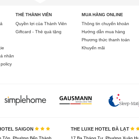
THẺ THÀNH VIÊN
MUA HÀNG ONLINE
rả
Quyền lợi của Thành Viên
Thông tin chuyển khoản
Giftcard - Thẻ quà tặng
Hướng dẫn mua hàng
Phương thức thanh toán
ie
Khuyến mãi
cá nhân
policy
HOTEL SAIGON
THE LUXE HOTEL ĐÀ LẠT
h Tôn, Phường Bến Thành,
17 Ba Tháng Tư, Phường Xuân Hư