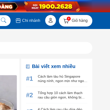
0
Giỏ hàng
Chi nhánh
Bài viết xem nhiều
Cách làm tàu hủ Singapore
#1
núng nính, ngon mịn như ngoài
hàng
Tổng hợp 10 cách làm thạch
#2
rau câu giòn ngon, không bị
tách lớp
4 Cách làm rau câu dừa dẻo