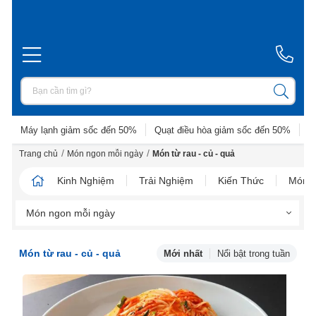
Máy lạnh giảm sốc đến 50%
Quạt điều hòa giảm sốc đến 50%
D
/
/
Trang chủ
Món ngon mỗi ngày
Món từ rau - củ - quả
Kinh Nghiệm
Trải Nghiệm
Kiến Thức
Món N
Món ngon mỗi ngày
Món từ rau - củ - quả
Mới nhất
Nổi bật trong tuần