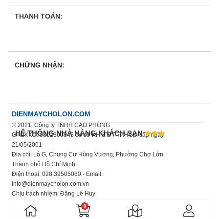
THANH TOÁN:
CHỨNG NHẬN:
DIENMAYCHOLON.COM
© 2021. Công ty TNHH CAO PHONG
HỆ THỐNG NHÀ HÀNG KHÁCH SẠN
GPDKKD: 0302309845 do sở KH & ĐT TP.HCM cấp ngày
21/05/2001
Địa chỉ: Lô G, Chung Cư Hùng Vương, Phường Chợ Lớn,
Thành phố Hồ Chí Minh
Điện thoại: 028.39505060 - Email:
info@dienmaycholon.com.vn
Chịu trách nhiệm: Đặng Lê Huy
Xem thêm chính sách bảo mật thông tin
0