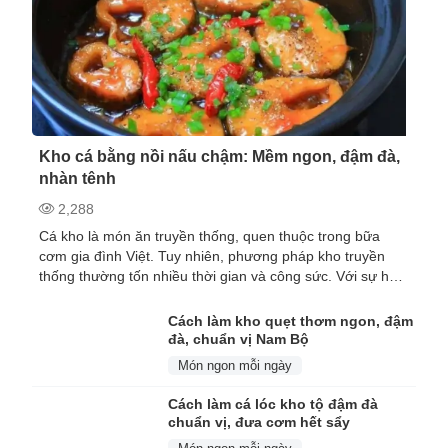
Kho cá bằng nồi nấu chậm: Mềm ngon, đậm đà,
nhàn tênh
2,288
Cá kho là món ăn truyền thống, quen thuộc trong bữa
cơm gia đình Việt. Tuy nhiên, phương pháp kho truyền
thống thường tốn nhiều thời gian và công sức. Với sự hỗ
trợ của nồi nấu chậm, việc kho cá trở n...
Cách làm kho quẹt thơm ngon, đậm
đà, chuẩn vị Nam Bộ
Món ngon mỗi ngày
Cách làm cá lóc kho tộ đậm đà
chuẩn vị, đưa cơm hết sẩy