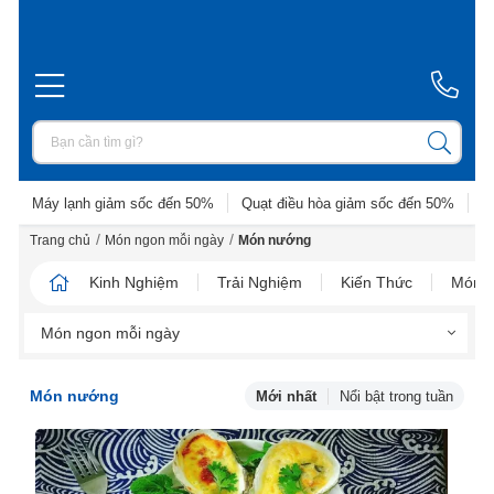
Máy lạnh giảm sốc đến 50%
Quạt điều hòa giảm sốc đến 50%
D
/
/
Trang chủ
Món ngon mỗi ngày
Món nướng
Kinh Nghiệm
Trải Nghiệm
Kiến Thức
Món N
Món ngon mỗi ngày
Món nướng
Mới nhất
Nổi bật trong tuần