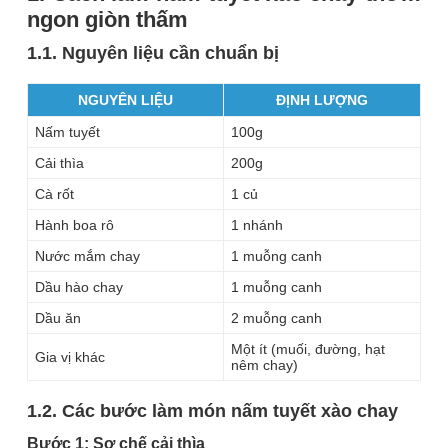
ngon giòn thấm
1.1. Nguyên liệu cần chuẩn bị
NGUYÊN LIỆU
ĐỊNH LƯỢNG
Nấm tuyết
100g
Cải thìa
200g
Cà rốt
1 củ
Hành boa rô
1 nhánh
Nước mắm chay
1 muỗng canh
Dầu hào chay
1 muỗng canh
Dầu ăn
2 muỗng canh
Một ít (muối, đường, hạt
Gia vị khác
nêm chay)
1.2. Các bước làm món nấm tuyết xào chay
Bước 1: Sơ chế cải thìa