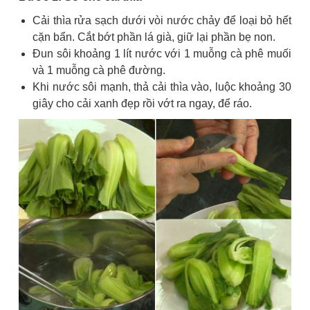
Cải thìa rửa sạch dưới vòi nước chảy để loại bỏ hết
cặn bẩn. Cắt bớt phần lá già, giữ lại phần bẹ non.
Đun sôi khoảng 1 lít nước với 1 muỗng cà phê muối
và 1 muỗng cà phê đường.
Khi nước sôi mạnh, thả cải thìa vào, luộc khoảng 30
giây cho cải xanh đẹp rồi vớt ra ngay, để ráo.