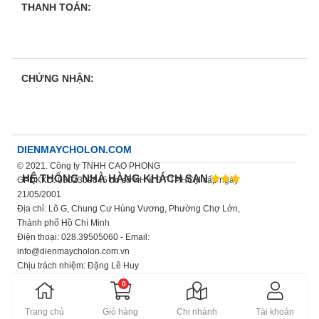
THANH TOÁN:
CHỨNG NHẬN:
DIENMAYCHOLON.COM
© 2021. Công ty TNHH CAO PHONG
HỆ THỐNG NHÀ HÀNG KHÁCH SẠN
GPDKKD: 0302309845 do sở KH & ĐT TP.HCM cấp ngày
21/05/2001
Địa chỉ: Lô G, Chung Cư Hùng Vương, Phường Chợ Lớn,
Thành phố Hồ Chí Minh
Điện thoại: 028.39505060 - Email:
info@dienmaycholon.com.vn
Chịu trách nhiệm: Đặng Lê Huy
Xem thêm chính sách bảo mật thông tin
0
Trang chủ
Giỏ hàng
Chi nhánh
Tài khoản