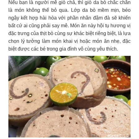
Nếu bạn là người mê giò chả, thì giò da bò chắc chắn
là món không thể bỏ qua. Lớp da bò mềm mịn, béo
ngậy kết hợp hài hòa với phần nhân đậm đà sẽ khiến
bất cứ ai cũng phải say mê. Món ăn này hội tụ hương vị
đặc trưng của thịt bò cùng sự khác biệt riêng biệt, là lựa
chọn lý tưởng làm món khai vị hoặc món ăn nhẹ, đặc
biệt được các bé trong gia đình vô cùng yêu thích.