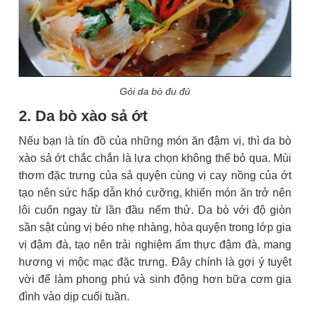
Gỏi da bò đu đủ
2. Da bò xào sả ớt
Nếu bạn là tín đồ của những món ăn đậm vị, thì da bò
xào sả ớt chắc chắn là lựa chọn không thể bỏ qua. Mùi
thơm đặc trưng của sả quyện cùng vị cay nồng của ớt
tạo nên sức hấp dẫn khó cưỡng, khiến món ăn trở nên
lôi cuốn ngay từ lần đầu nếm thử. Da bò với độ giòn
sần sật cùng vị béo nhẹ nhàng, hòa quyện trong lớp gia
vị đậm đà, tạo nên trải nghiệm ẩm thực đậm đà, mang
hương vị mộc mạc đặc trưng. Đây chính là gợi ý tuyệt
vời để làm phong phú và sinh động hơn bữa cơm gia
đình vào dịp cuối tuần.