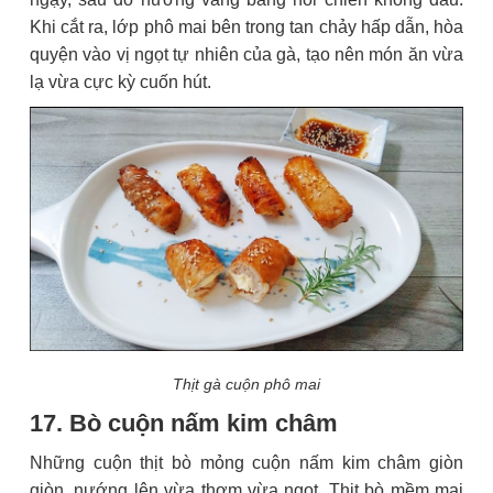
Khi cắt ra, lớp phô mai bên trong tan chảy hấp dẫn, hòa
quyện vào vị ngọt tự nhiên của gà, tạo nên món ăn vừa
lạ vừa cực kỳ cuốn hút.
Thịt gà cuộn phô mai
17. Bò cuộn nấm kim châm
Những cuộn thịt bò mỏng cuộn nấm kim châm giòn
giòn, nướng lên vừa thơm vừa ngọt. Thịt bò mềm mại