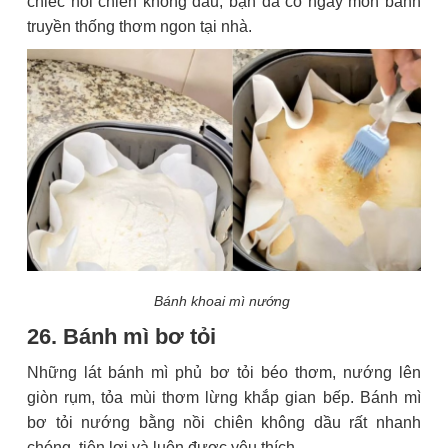
chiếc nồi chiên không dầu, bạn đã có ngay món bánh
truyền thống thơm ngon tại nhà.
Bánh khoai mì nướng
26. Bánh mì bơ tỏi
Những lát bánh mì phủ bơ tỏi béo thơm, nướng lên
giòn rụm, tỏa mùi thơm lừng khắp gian bếp. Bánh mì
bơ tỏi nướng bằng nồi chiên không dầu rất nhanh
chóng, tiện lợi và luôn được yêu thích.