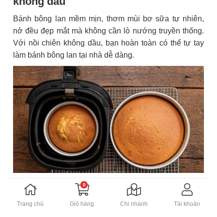
không dầu
Bánh bông lan mềm mịn, thơm mùi bơ sữa tự nhiên,
nở đều đẹp mắt mà không cần lò nướng truyền thống.
Với nồi chiên không dầu, bạn hoàn toàn có thể tự tay
làm bánh bông lan tại nhà dễ dàng.
0
Bánh bông lan mềm mịn
29. Bánh su kem
Trang chủ
Giỏ hàng
Chi nhánh
Tài khoản