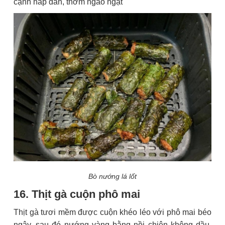
cạnh hấp dẫn, thơm ngào ngạt
Bò nướng lá lốt
16. Thịt gà cuộn phô mai
Thịt gà tươi mềm được cuộn khéo léo với phô mai béo
ngậy, sau đó nướng vàng bằng nồi chiên không dầu.