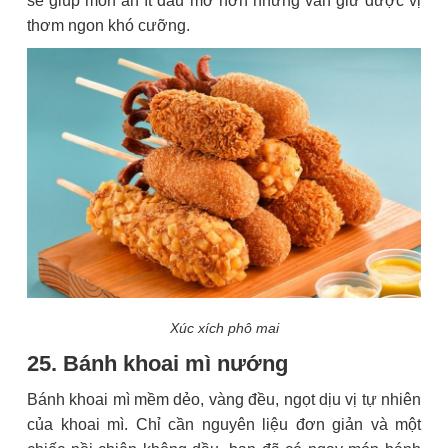
sẽ giúp món ăn ít dầu mỡ hơn nhưng vẫn giữ được vị
thơm ngon khó cưỡng.
Xúc xích phô mai
25. Bánh khoai mì nướng
Bánh khoai mì mềm dẻo, vàng đều, ngọt dịu vị tự nhiên
của khoai mì. Chỉ cần nguyên liệu đơn giản và một