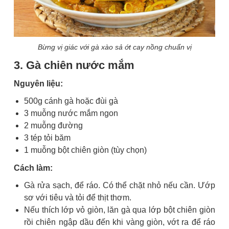
Bừng vị giác với gà xào sả ớt cay nồng chuẩn vị
3. Gà chiên nước mắm
Nguyên liệu:
500g cánh gà hoặc đùi gà
3 muỗng nước mắm ngon
2 muỗng đường
3 tép tỏi băm
1 muỗng bột chiên giòn (tùy chọn)
Cách làm:
Gà rửa sạch, để ráo. Có thể chặt nhỏ nếu cần. Ướp
sơ với tiêu và tỏi để thịt thơm.
Nếu thích lớp vỏ giòn, lăn gà qua lớp bột chiên giòn
rồi chiên ngập dầu đến khi vàng giòn, vớt ra để ráo