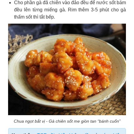
Cho phần gà đã chiên vào đảo đều để nước sốt bám
đều lên từng miếng gà. Rim thêm 3-5 phút cho gà
thấm sốt thì tắt bếp.
Chua ngọt bắt vị - Gà chiên sốt me giòn tan “bánh cuốn”