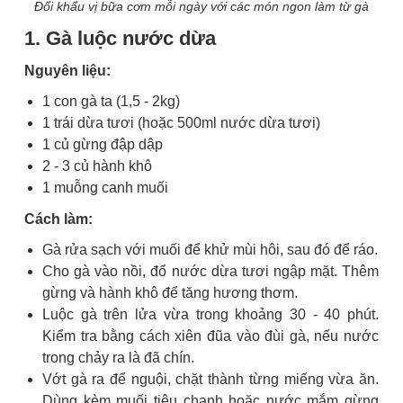
Đổi khẩu vị bữa cơm mỗi ngày với các món ngon làm từ gà
1. Gà luộc nước dừa
Nguyên liệu:
1 con gà ta (1,5 - 2kg)
1 trái dừa tươi (hoặc 500ml nước dừa tươi)
1 củ gừng đập dập
2 - 3 củ hành khô
1 muỗng canh muối
Cách làm:
Gà rửa sạch với muối để khử mùi hôi, sau đó để ráo.
Cho gà vào nồi, đổ nước dừa tươi ngập mặt. Thêm
gừng và hành khô để tăng hương thơm.
Luộc gà trên lửa vừa trong khoảng 30 - 40 phút.
Kiểm tra bằng cách xiên đũa vào đùi gà, nếu nước
trong chảy ra là đã chín.
Vớt gà ra để nguội, chặt thành từng miếng vừa ăn.
Dùng kèm muối tiêu chanh hoặc nước mắm gừng