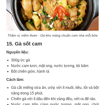
Thấm vị, mềm thơm - Gà kho măng chuẩn cơm nhà mỗi bữa
15. Gà sốt cam
Nguyên liệu:
300g ức gà
Nước cam tươi, mật ong, nước tương, tỏi băm
Bột chiên giòn, hành lá
Cách làm:
Gà cắt miếng vừa ăn, ướp với ít muối, tiêu, tỏi và bột
năng trong 15 phút.
Chiên gà với ít dầu đến khi vàng đều, vớt ra để ráo.
Nước cam trộn cùng nước tương, mật ong, chút