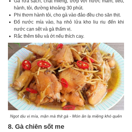
Gà rửa sạch, chặt miếng, ướp với nước mắm, tiêu,
hành, tỏi, đường khoảng 30 phút.
Phi thơm hành tỏi, cho gà vào đảo đều cho săn thịt.
Đổ nước mía vào, hạ nhỏ lửa kho liu riu đến khi
nước cạn sệt và gà thấm vị.
Rắc thêm tiêu và ớt nếu thích cay.
Ngọt dịu vị mía, mặn mà thịt gà - Món ăn lạ miệng khó quên
8. Gà chiên sốt me