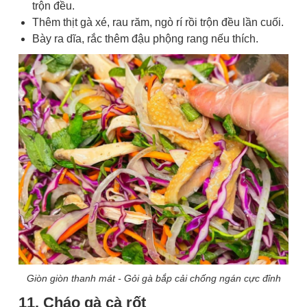
trộn đều.
Thêm thịt gà xé, rau răm, ngò rí rồi trộn đều lần cuối.
Bày ra dĩa, rắc thêm đậu phộng rang nếu thích.
Giòn giòn thanh mát - Gỏi gà bắp cải chống ngán cực đỉnh
11. Cháo gà cà rốt