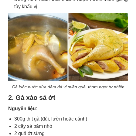
tùy khẩu vị.
Gà luộc nước dừa đậm đà vị miền quê, thơm ngọt tự nhiên
2. Gà xào sả ớt
Nguyên liệu:
300g thịt gà (đùi, lườn hoặc cánh)
2 cây sả băm nhỏ
2 quả ớt sừng