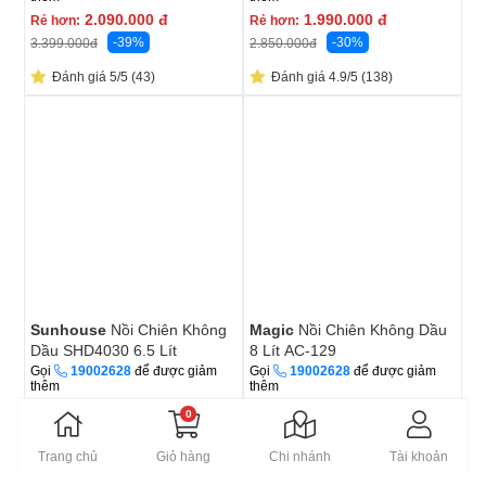
2.090.000
đ
1.990.000
đ
Rẻ hơn:
Rẻ hơn:
-39%
-30%
3.399.000
đ
2.850.000
đ
Đánh giá 5/5 (43)
Đánh giá 4.9/5 (138)
Sunhouse
Nồi Chiên Không
Magic
Nồi Chiên Không Dầu
Dầu SHD4030 6.5 Lít
8 Lít AC-129
Gọi
19002628
để được giảm
Gọi
19002628
để được giảm
thêm
thêm
1.190.000
đ
1.690.000
đ
Rẻ hơn:
Rẻ hơn:
0
-39%
-35%
1.950.000
đ
2.590.000
đ
Trang chủ
Giỏ hàng
Chi nhánh
Tài khoản
Đánh giá 4.9/5 (265)
Đánh giá 4.9/5 (89)