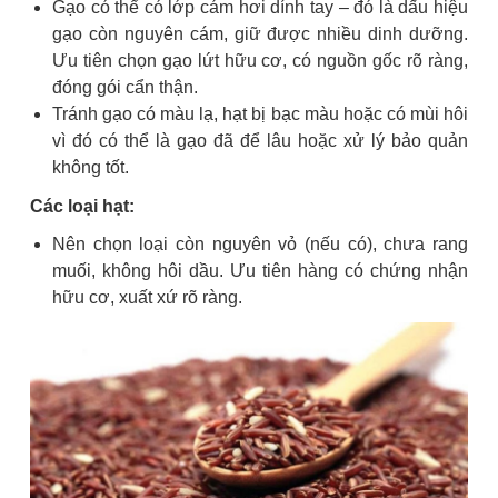
Gạo có thể có lớp cám hơi dính tay – đó là dấu hiệu
gạo còn nguyên cám, giữ được nhiều dinh dưỡng.
Ưu tiên chọn gạo lứt hữu cơ, có nguồn gốc rõ ràng,
đóng gói cẩn thận.
Tránh gạo có màu lạ, hạt bị bạc màu hoặc có mùi hôi
vì đó có thể là gạo đã để lâu hoặc xử lý bảo quản
không tốt.
Các loại hạt:
Nên chọn loại còn nguyên vỏ (nếu có), chưa rang
muối, không hôi dầu. Ưu tiên hàng có chứng nhận
hữu cơ, xuất xứ rõ ràng.