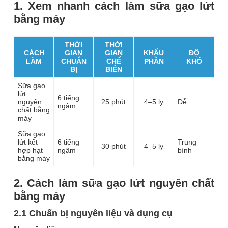
1. Xem nhanh cách làm sữa gạo lứt
bằng máy
THỜI
THỜI
CÁCH
GIAN
GIAN
KHẨU
ĐỘ
LÀM
CHUẨN
CHẾ
PHẦN
KHÓ
BỊ
BIẾN
Sữa gạo
lứt
6 tiếng
nguyên
25 phút
4–5 ly
Dễ
ngâm
chất bằng
máy
Sữa gạo
lứt kết
6 tiếng
Trung
30 phút
4–5 ly
hợp hạt
ngâm
bình
bằng máy
2. Cách làm sữa gạo lứt nguyên chất
bằng máy
2.1 Chuẩn bị nguyên liệu và dụng cụ