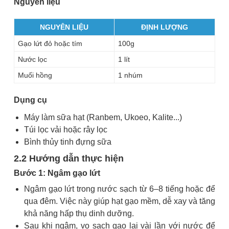
Nguyên liệu
NGUYÊN LIỆU
ĐỊNH LƯỢNG
Gạo lứt đỏ hoặc tím
100g
Nước lọc
1 lít
Muối hồng
1 nhúm
Dụng cụ
Máy làm sữa hạt (Ranbem, Ukoeo, Kalite...)
Túi lọc vải hoặc rây lọc
Bình thủy tinh đựng sữa
2.2 Hướng dẫn thực hiện
Bước 1: Ngâm gạo lứt
Ngâm gạo lứt trong nước sạch từ 6–8 tiếng hoặc để
qua đêm. Việc này giúp hạt gạo mềm, dễ xay và tăng
khả năng hấp thụ dinh dưỡng.
Sau khi ngâm, vo sạch gạo lại vài lần với nước để