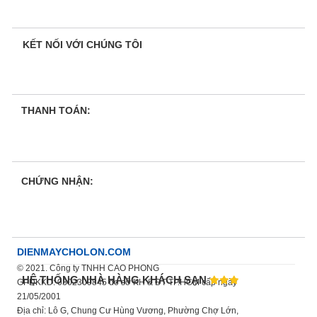
KẾT NỐI VỚI CHÚNG TÔI
THANH TOÁN:
CHỨNG NHẬN:
DIENMAYCHOLON.COM
© 2021. Công ty TNHH CAO PHONG
HỆ THỐNG NHÀ HÀNG KHÁCH SẠN
GPDKKD: 0302309845 do sở KH & ĐT TP.HCM cấp ngày
21/05/2001
Địa chỉ: Lô G, Chung Cư Hùng Vương, Phường Chợ Lớn,