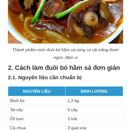
Thành phẩm món đuôi bò hầm sả cùng củ cải trắng thơm
ngon, đậm vị
2. Cách làm đuôi bò hầm sả đơn giản
2.1. Nguyên liệu cần chuẩn bị
NGUYÊN LIỆU
ĐỊNH LƯỢNG
Đuôi bò
1,2 kg
Sả cây
5 cây
Ớt tươi
3 trái
Cà chua
3 quả vừa