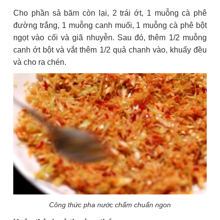
Cho phần sả băm còn lại, 2 trái ớt, 1 muỗng cà phê
đường trắng, 1 muỗng canh muối, 1 muỗng cà phê bột
ngọt vào cối và giã nhuyễn. Sau đó, thêm 1/2 muỗng
canh ớt bột và vắt thêm 1/2 quả chanh vào, khuấy đều
và cho ra chén.
Công thức pha nước chấm chuẩn ngon