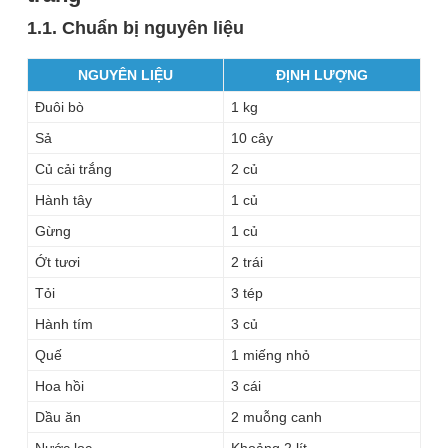
1.1. Chuẩn bị nguyên liệu
NGUYÊN LIỆU
ĐỊNH LƯỢNG
Đuôi bò
1 kg
Sả
10 cây
Củ cải trắng
2 củ
Hành tây
1 củ
Gừng
1 củ
Ớt tươi
2 trái
Tỏi
3 tép
Hành tím
3 củ
Quế
1 miếng nhỏ
Hoa hồi
3 cái
Dầu ăn
2 muỗng canh
Nước lọc
Khoảng 2 lít