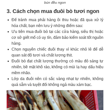
bún đều ngon
3. Cách chọn mua đuôi bò tươi ngon
Để tránh mua phải hàng ôi thiu hoặc đã qua xử lý
hóa chất, bạn nên lưu ý những điểm sau:
Ưu tiên mua đuôi bò tại các cửa hàng, siêu thị hoặc
cơ sở giết mổ có uy tín, đảm bảo kiểm soát tốt nguồn
hàng.
Chọn nguyên chiếc đuôi thay vì khúc nhỏ lẻ để dễ
quan sát độ tươi và chất lượng thịt.
Đuôi bò đạt chất lượng thường có màu đỏ sáng tự
nhiên, bề mặt khô ráo, không có mùi lạ hay dấu hiệu
mềm nhão.
Lớp da đuôi nên có sắc vàng nhạt tự nhiên, không
quá sẫm và tuyệt đối không ngả màu xám bạc.