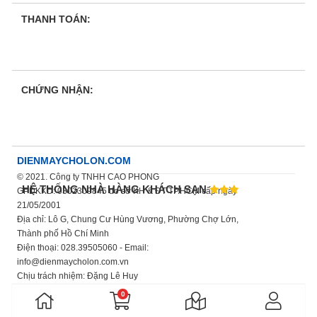
THANH TOÁN:
CHỨNG NHẬN:
DIENMAYCHOLON.COM
© 2021. Công ty TNHH CAO PHONG
HỆ THỐNG NHÀ HÀNG KHÁCH SẠN
GPDKKD: 0302309845 do sở KH & ĐT TP.HCM cấp ngày
21/05/2001
Địa chỉ: Lô G, Chung Cư Hùng Vương, Phường Chợ Lớn,
Thành phố Hồ Chí Minh
Điện thoại: 028.39505060 - Email:
info@dienmaycholon.com.vn
Chịu trách nhiệm: Đặng Lê Huy
Xem thêm chính sách bảo mật thông tin
0