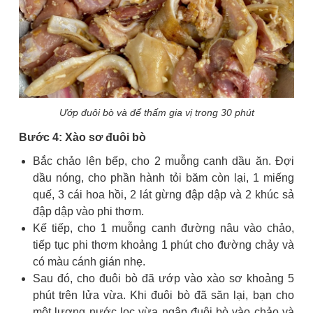
Ướp đuôi bò và để thấm gia vị trong 30 phút
Bước 4: Xào sơ đuôi bò
Bắc chảo lên bếp, cho 2 muỗng canh dầu ăn. Đợi
dầu nóng, cho phần hành tỏi băm còn lại, 1 miếng
quế, 3 cái hoa hồi, 2 lát gừng đập dập và 2 khúc sả
đập dập vào phi thơm.
Kế tiếp, cho 1 muỗng canh đường nâu vào chảo,
tiếp tục phi thơm khoảng 1 phút cho đường chảy và
có màu cánh gián nhẹ.
Sau đó, cho đuôi bò đã ướp vào xào sơ khoảng 5
phút trên lửa vừa. Khi đuôi bò đã săn lại, bạn cho
một lượng nước lọc vừa ngập đuôi bò vào chảo và