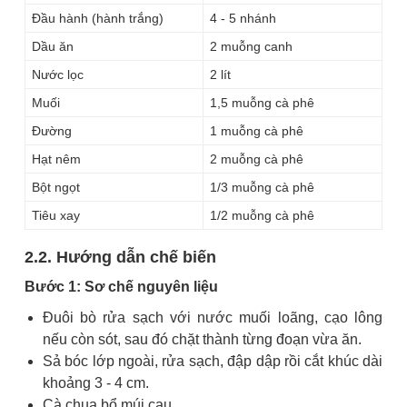
Đầu hành (hành trắng)
4 - 5 nhánh
Dầu ăn
2 muỗng canh
Nước lọc
2 lít
Muối
1,5 muỗng cà phê
Đường
1 muỗng cà phê
Hạt nêm
2 muỗng cà phê
Bột ngọt
1/3 muỗng cà phê
Tiêu xay
1/2 muỗng cà phê
2.2. Hướng dẫn chế biến
Bước 1: Sơ chế nguyên liệu
Đuôi bò rửa sạch với nước muối loãng, cạo lông
nếu còn sót, sau đó chặt thành từng đoạn vừa ăn.
Sả bóc lớp ngoài, rửa sạch, đập dập rồi cắt khúc dài
khoảng 3 - 4 cm.
Cà chua bổ múi cau.