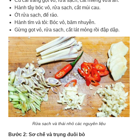
Củ cải trắng gọt vỏ, rửa sạch, cắt miếng vừa ăn.
Hành tây bóc vỏ, rửa sạch, cắt múi cau.
Ớt rửa sạch, để ráo.
Hành tím và tỏi: Bóc vỏ, băm nhuyễn.
Gừng gọt vỏ, rửa sạch, cắt lát mỏng rồi đập dập.
Rửa sạch và thái nhỏ các nguyên liệu
Bước 2: Sơ chế và trụng đuôi bò