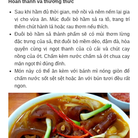
Hoàn thành và thưởng thức
Sau khi hầm đủ thời gian, mở nồi và nêm nếm lại gia
vị cho vừa ăn. Múc đuôi bò hầm sả ra tô, trang trí
thêm chút hành lá hoặc rau thơm nếu thích.
Đuôi bò hầm sả thành phẩm sẽ có mùi thơm lừng
đặc trưng của sả, thịt đuôi bò mềm dẻo, đậm đà, hòa
quyện cùng vị ngọt thanh của củ cải và chút cay
nồng của ớt. Chấm kèm nước chấm sả ớt chua cay
mặn ngọt thì đúng đỉnh.
Món này có thể ăn kèm với bánh mì nóng giòn để
chấm nước sốt sệt sệt hoặc ăn với bún tươi đều rất
ngon.