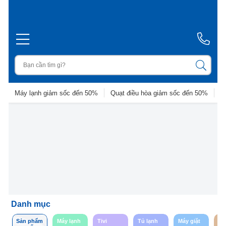
Máy lạnh giảm sốc đến 50%
Quạt điều hòa giảm sốc đến 50%
D
Danh mục
Sản phẩm
Máy lạnh
Tivi
Tủ lạnh
Máy giặt
So