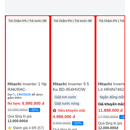
Trả Chậm 0% | Trả trước 0Đ
Trả Chậm 0% | Trả trước 0Đ
Trả Chậm 0% | Trả trư
Hitachi
Inverter 1 Hp
Hitachi
Inverter 9.5
Hitachi
Inverter 
RAK/RAC-
Kg BD-954HVOW
Lít HR4N7462D
CH10PCASV
Gọi
19002628
để được
Giặt hơi nước
Ngăn đông mềm
giảm thêm
6.990.000
đ
Rẻ hơn:
Giặt nước nóng
Giá khuyến mãi:
-36%
10.990.000
đ
11.888.000
đ
Siêu khuyến mãi
Quà tặng trị giá
4.988.000
đ
-34%
17.990.000
đ
12.000.000
đ
-50%
9.990.000
đ
Quà tặng trị giá
Đánh giá 4.9/5 (57)
12.000.000
đ
Quà tặng trị giá