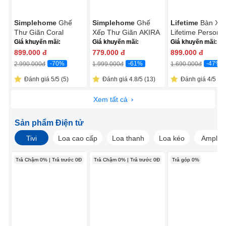
Simplehome
Ghế
Simplehome
Ghế
Lifetime
Bàn Xế
Thư Giãn Coral
Xếp Thư Giãn AKIRA
Lifetime Personal
ECOC005R Đỏ
ECOC016C Xám
Giá khuyến mãi:
Giá khuyến mãi:
Giá khuyến mãi:
899.000
đ
779.000
đ
899.000
đ
-70%
-61%
-47%
2.990.000
đ
1.999.000
đ
1.690.000
đ
Đánh giá 5/5 (5)
Đánh giá 4.8/5 (13)
Đánh giá 4/5 (1)
Xem tất cả
Sản phẩm Điện tử
Tivi
Loa cao cấp
Loa thanh
Loa kéo
Amply
Trả Chậm 0% | Trả trước 0Đ
Trả Chậm 0% | Trả trước 0Đ
Trả góp 0%