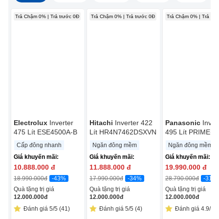
Trả Chậm 0% | Trả trước 0Đ
Trả Chậm 0% | Trả trước 0Đ
Trả Chậm 0% | Trả trư
Electrolux
Inverter
Hitachi
Inverter 422
Panasonic
Inver
475 Lít ESE4500A-B
Lít HR4N7462DSXVN
495 Lít PRIME+
Edition NR-
Cấp đông nhanh
Ngăn đông mềm
Ngăn đông mềm
CW530HVK9
Giá khuyến mãi:
Giá khuyến mãi:
Giá khuyến mãi:
10.888.000
đ
11.888.000
đ
19.990.000
đ
-43%
-34%
-31%
18.990.000
đ
17.990.000
đ
28.790.000
đ
Quà tặng trị giá
Quà tặng trị giá
Quà tặng trị giá
12.000.000
đ
12.000.000
đ
12.000.000
đ
Đánh giá 5/5 (41)
Đánh giá 5/5 (4)
Đánh giá 4.9/5 (