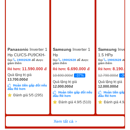
Panasonic
Inverter 1
Samsung
Inverter 1
Samsung
Invert
Hp CU/CS-PU9CKH-
Hp
1.5 HPp
8D
AR10DYHZAWKNSV
AR13DYHZAWK
Gọi
19002628
để được
Gọi
19002628
để được
Gọi
19002628
để đ
giảm thêm
giảm thêm
giảm thêm
11.590.000
đ
6.690.000
đ
8.190.00
Rẻ hơn:
Rẻ hơn:
Rẻ hơn:
Quà tặng trị giá
-37%
-36%
10.690.000
đ
12.790.000
đ
13.700.000
đ
Quà tặng trị giá
Quà tặng trị giá
Hoàn tiền gấp đôi nếu
12.000.000
đ
12.000.000
đ
đâu Rẻ hơn
Hoàn tiền gấp đôi nếu
Hoàn tiền gấp đô
Đánh giá 5/5 (295)
đâu Rẻ hơn
đâu Rẻ hơn
Đánh giá 4.9/5 (510)
Đánh giá 4.9/5 (
Xem tất cả