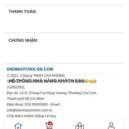
THANH TOÁN:
CHỨNG NHẬN:
DIENMAYCHOLON.COM
© 2021. Công ty TNHH CAO PHONG
HỆ THỐNG NHÀ HÀNG KHÁCH SẠN
GPDKKD: 0302309845 do sở KH & ĐT TP.HCM cấp ngày
21/05/2001
Địa chỉ: Lô G, Chung Cư Hùng Vương, Phường Chợ Lớn,
Thành phố Hồ Chí Minh
Điện thoại: 028.39505060 - Email:
info@dienmaycholon.com.vn
Chịu trách nhiệm: Đặng Lê Huy
Xem thêm chính sách bảo mật thông tin
0