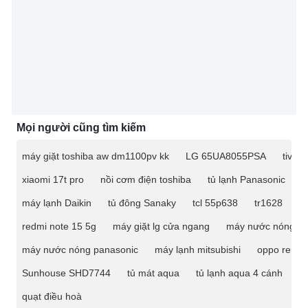
Mọi người cũng tìm kiếm
máy giặt toshiba aw dm1100pv kk
LG 65UA8055PSA
tivi 
xiaomi 17t pro
nồi cơm điện toshiba
tủ lạnh Panasonic
m
máy lạnh Daikin
tủ đông Sanaky
tcl 55p638
tr1628
ti
redmi note 15 5g
máy giặt lg cửa ngang
máy nước nóng
máy nước nóng panasonic
máy lạnh mitsubishi
oppo reno 
Sunhouse SHD7744
tủ mát aqua
tủ lạnh aqua 4 cánh
t
quạt điều hoà