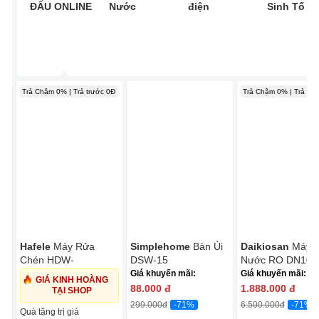
ĐẤU ONLINE
Nước
điện
Sinh Tố
Trả Chậm 0% | Trả trước 0Đ
Trả Chậm 0% | Trả trư
Hafele
Máy Rửa
Simplehome
Bàn Ủi
Daikiosan
Máy 
Chén HDW-
DSW-15
Nước RO DN107 
T5531B/538.21.350
Lõi RO Mỹ
Giá khuyến mãi:
Giá khuyến mãi:
GIÁ KINH HOÀNG
88.000
đ
1.888.000
đ
TẠI SHOP
-71%
-71%
299.000
đ
6.500.000
đ
Quà tặng trị giá