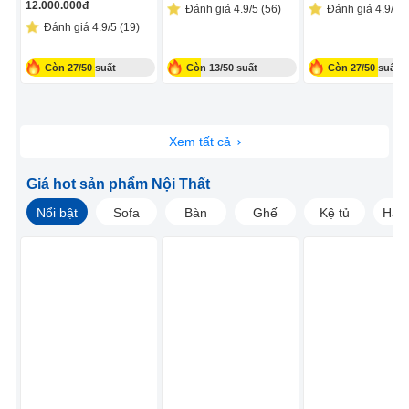
12.000.000
đ
Đánh giá 4.9/5 (56)
Đánh giá 4.9/5 (
Đánh giá 4.9/5 (19)
Còn 27/50 suất
Còn 13/50 suất
Còn 27/50 suất
Xem tất cả
Giá hot sản phẩm Nội Thất
Nổi bật
Sofa
Bàn
Ghế
Kệ tủ
Hàng