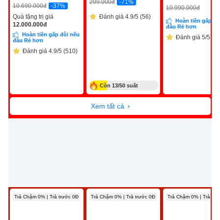
-71%
299.000
đ
-37%
10.690.000
đ
10.990.000
đ
Quà tặng trị giá
Đánh giá 4.9/5 (56)
Hoàn tiền gấp đô
12.000.000
đ
đâu Rẻ hơn
Hoàn tiền gấp đôi nếu
Đánh giá 5/5 (10
đâu Rẻ hơn
Đánh giá 4.9/5 (510)
Còn 13/50 suất
Xem tất cả
Trả Chậm 0% | Trả trước 0Đ
Trả Chậm 0% | Trả trước 0Đ
Trả Chậm 0% | Trả trư