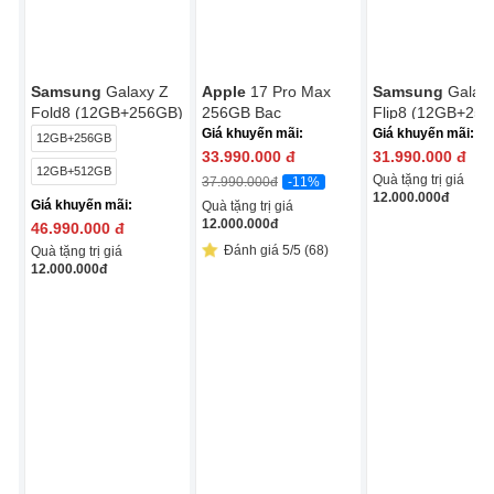
Samsung
Galaxy Z
Apple
17 Pro Max
Samsung
Galax
Fold8 (12GB+256GB)
256GB Bạc
Flip8 (12GB+25
Giá khuyến mãi:
Giá khuyến mãi:
12GB+256GB
33.990.000
đ
31.990.000
đ
12GB+512GB
Quà tặng trị giá
-11%
37.990.000
đ
12.000.000
đ
Giá khuyến mãi:
Quà tặng trị giá
12.000.000
đ
46.990.000
đ
Đánh giá 5/5 (68)
Quà tặng trị giá
12.000.000
đ