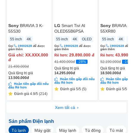
Sony
BRAVIA 3 K-
LG
Smart Tivi AI
Sony
BRAVIA 8 
55S30
OLED55B6PSA
55XR80
55 inch
4K
55 inch
4K
OLED
55 inch
4K
OL
Gọi
19002628
để được
Gọi
19002628
để được
Gọi
19002628
để đ
giảm thêm
giảm thêm
giảm thêm
Giá chỉ:
XX.XXX.000
29.890.000
đ
43.990.0
Rẻ hơn:
Rẻ hơn:
đ
-28%
-16%
41.400.000
đ
52.190.000
đ
21.490.000
đ
Quà tặng trị giá
Quà tặng trị giá
Quà tặng trị giá
14.295.000
đ
18.500.000
đ
13.500.000
đ
Hoàn tiền gấp đôi nếu
Hoàn tiền gấp đô
đâu Rẻ hơn
đâu Rẻ hơn
Hoàn tiền gấp đôi nếu
đâu Rẻ hơn
Đánh giá 5/5 (5)
Đánh giá 5/5 (5)
Đánh giá 4.9/5 (214)
Xem tất cả
Sản phẩm Điện lạnh
Tủ lạnh
Máy giặt
Máy lạnh
Tủ đông
Tủ mát