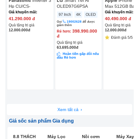
Panasonic
Inverter 3
LG
Smart Tivi AI
Apple
iPhone 17
Hp CU/CS-
OLED97G6PSA
Max 512GB Bạc
NZ24CF1H-8N
Giá khuyến mãi:
Giá khuyến mãi:
97 Inch
4K
OLED
41.290.000
đ
40.490.000
đ
Gọi
19002628
để được
Quà tặng trị giá
Quà tặng trị giá
giảm thêm
12.000.000
đ
12.000.000
đ
398.990.000
Rẻ hơn:
đ
Đánh giá 5/5 (13
Quà tặng trị giá
63.695.000
đ
Hoàn tiền gấp đôi nếu
đâu Rẻ hơn
Xem tất cả
Giá sốc sản phẩm Gia dụng
8.8 THÁCH
Máy Lọc
Nồi cơm
Máy Xay