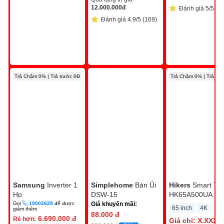
12.000.000
đ
Đánh giá 5/5 (4)
Đánh giá 4.9/5 (169)
Trả Chậm 0% | Trả trước 0Đ
Trả Chậm 0% | Trả trư
Samsung
Inverter 1
Simplehome
Bàn Ủi
Hikers
Smart Tivi
Hp
DSW-15
HK65A500UA
AR10DYHZAWKNSV
Gọi
19002628
để được
Giá khuyến mãi:
65 inch
4K
giảm thêm
88.000
đ
6.690.000
đ
Rẻ hơn:
Giá chỉ:
X.XXX.