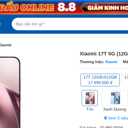
c
Xiaomi
Xiaomi 17T 5G (12
Thương hiệu:
Xiaomi
Mã
17T 12GB+512GB
1
17.990.000 đ
Tím
Xanh Dương
Xem 0 siêu
Giá hãng :
20.990.000đ