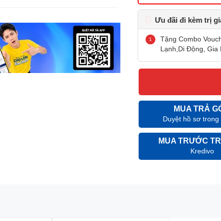
Ưu đãi đi kèm trị g
Tặng Combo Vouche
Lạnh,Di Động, Gia 
MUA TRẢ G
Duyệt hồ sơ trong
MUA TRƯỚC TR
Kredivo