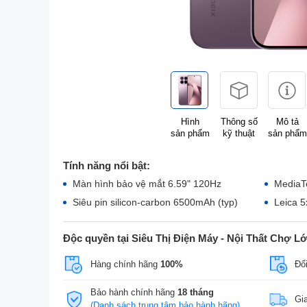
Hình
Thông số
Mô tả
sản phẩm
kỹ thuật
sản phẩm
Tính năng nổi bật:
Màn hình bảo vệ mắt 6.59" 120Hz
MediaTe
Siêu pin silicon-carbon 6500mAh (typ)
Leica 5
Độc quyền tại Siêu Thị Điện Máy - Nội Thất Chợ L
Hàng chính hãng
100%
Đổi
Bảo hành chính hãng
18 tháng
Gi
(Danh sách trung tâm bảo hành hãng)