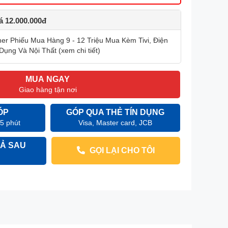
iá 12.000.000đ
r Phiếu Mua Hàng 9 - 12 Triệu Mua Kèm Tivi, Điện
Dụng Và Nội Thất (xem chi tiết)
MUA NGAY
Giao hàng tận nơi
ÓP
GÓP QUA THẺ TÍN DỤNG
 5 phút
Visa, Master card, JCB
Ả SAU
GỌI LẠI CHO TÔI