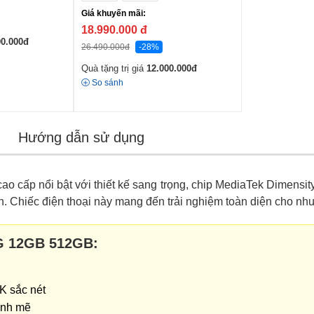
Giá khuyến mãi:
18.990.000
đ
00.000
đ
26.490.000
đ
-28%
Quà tặng trị giá
12.000.000
đ
So sánh
Hướng dẫn sử dụng
o cấp nổi bật với thiết kế sang trọng, chip MediaTek Dimensi
hiếc điện thoại này mang đến trải nghiệm toàn diện cho nhu cầ
5G 12GB 512GB:
K sắc nét
ạnh mẽ