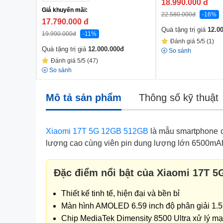
18.990.000
đ
Giá khuyến mãi:
22.580.000
đ
-16%
17.790.000
đ
Quà tặng trị giá
12.0
19.990.000
đ
-11%
Đánh giá 5/5 (1)
Quà tặng trị giá
12.000.000
đ
So sánh
Đánh giá 5/5 (47)
So sánh
Mô tả sản phẩm
Thông số kỹ thuật
Xiaomi 17T 5G 12GB 512GB
là mẫu smartphone ca
lượng cao cùng viên pin dung lượng lớn 6500mAh. C
Đặc điểm nổi bật của Xiaomi 17T 
Thiết kế tinh tế, hiện đại và bền bỉ
Màn hình AMOLED 6.59 inch độ phân giải 1.5
Chip MediaTek Dimensity 8500 Ultra xử lý m