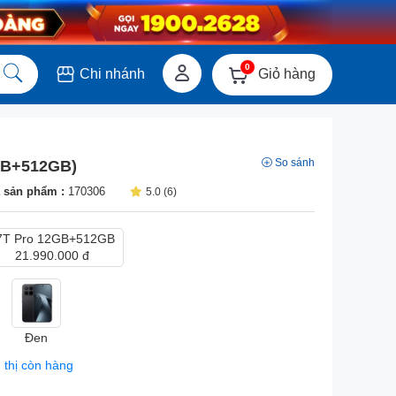
0
Giỏ hàng
Chi nhánh
So sánh
GB+512GB)
 sản phẩm :
170306
5.0 (6)
7T Pro 12GB+512GB
21.990.000 đ
Đen
 thị còn hàng