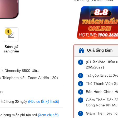
5
Đánh giá
Quà tặng kèm
sản phẩm
(01 lần)Bảo Hiểm r
29/5/2027)
k Dimensity 8500-Ultra
Trả góp lãi suất 0%
x Telephoto siêu Zoom AI đến 120x
Thẻ Thành Viên G
ớn
Bảo Hành Chính H
Giảm Thêm Đến 5% 
 trả trong
35
ngày
(Nếu do lỗi kỹ thuật)
Công Nghệ Khi Mu
Giảm Thêm 5% Tối
ao hàng miễn phí tận nơi
(Xem chi tiết)