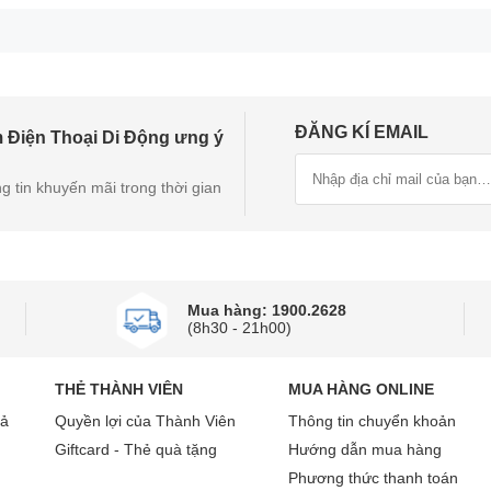
Xiaomi 17T 5G 12GB 512GB với thiết kế trẻ trung và sang trọn
ĐĂNG KÍ EMAIL
 Điện Thoại Di Động ưng ý
1.5K sắc nét
g tin khuyến mãi trong thời gian
D 6.59 inch với độ phân giải 1.5K (1268 x 2756 Pixels). Vớ
iển thị rõ nét và màu sắc sống động, mang đến trải nghiệm tho
 số quét 120Hz giúp các thao tác vuốt chạm, cuộn trang và ch
Mua hàng: 1900.2628
 hiển thị rõ nét ngay cả khi sử dụng dưới ngoài trời ánh sáng mạ
(8h30 - 21h00)
THẺ THÀNH VIÊN
MUA HÀNG ONLINE
rả
Quyền lợi của Thành Viên
Thông tin chuyển khoản
Giftcard - Thẻ quà tặng
Hướng dẫn mua hàng
Phương thức thanh toán