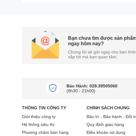
Bạn chưa tìm được sản phẩm
Màn hình AMOLED 6.59 inch độ phân giải 
ngay hôm nay?
Chúng tôi sẽ gửi ngay cho bạn thôn
Xiaomi 17T 5G 12GB 512GB sở hữu màn hình AMOLE
sắp tới mà bạn quan tâm.
giải cao, chiếc
điện thoại
này cung cấp nội dung h
việc.
Bên cạnh đó, Xiaomi 17T 5G còn được hỗ trợ tần
Bảo Hành: 028.39505060
độ sáng tối đa lên đến 3500 nits, thiết bị đảm bảo
(8h30 - 21h00)
THÔNG TIN CÔNG TY
CHÍNH SÁCH CHUNG
Giới thiệu công ty
Bảo trì - Bảo hành - Đổi t
Hệ thống siêu thị
Quy định giao hàng
Phương châm bán hàng
Điều khoản sử dụng