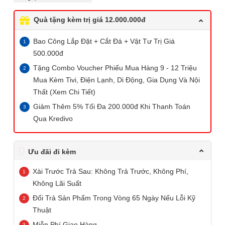
Quà tặng kèm trị giá 12.000.000đ
Bao Công Lắp Đặt + Cắt Đá + Vật Tư Trị Giá
500.000đ
Tặng Combo Voucher Phiếu Mua Hàng 9 - 12 Triệu
Mua Kèm Tivi, Điện Lạnh, Di Động, Gia Dụng Và Nội
Thất (Xem Chi Tiết)
Giảm Thêm 5% Tối Đa 200.000đ Khi Thanh Toán
Qua Kredivo
Ưu đãi đi kèm
Xài Trước Trả Sau: Không Trả Trước, Không Phí,
Không Lãi Suất
Đổi Trả Sản Phẩm Trong Vòng 65 Ngày Nếu Lỗi Kỹ
Thuật
Miễn Phí Giao Hàng