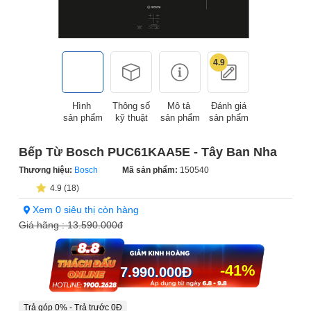
4.9
Hình
Thông số
Mô tả
Đánh giá
sản phẩm
kỹ thuật
sản phẩm
sản phẩm
Bếp Từ Bosch PUC61KAA5E - Tây Ban Nha
Thương hiệu:
Bosch
Mã sản phẩm:
150540
4.9 (18)
Xem 0 siêu thị còn hàng
Giá hãng :
13.590.000đ
-41%
7.990.000
Đ
Trả góp 0% - Trả trước 0Đ