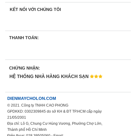
KẾT NỐI VỚI CHÚNG TÔI
THANH TOÁN:
CHỨNG NHẬN:
HỆ THỐNG NHÀ HÀNG KHÁCH SẠN
DIENMAYCHOLON.COM
© 2021. Công ty TNHH CAO PHONG
GPDKKD: 0302309845 do sở KH & ĐT TP.HCM cấp ngày
21/05/2001
Địa chỉ: Lô G, Chung Cư Hùng Vương, Phường Chợ Lớn,
Thành phố Hồ Chí Minh
Điện thoại: 028.39505060 - Email: