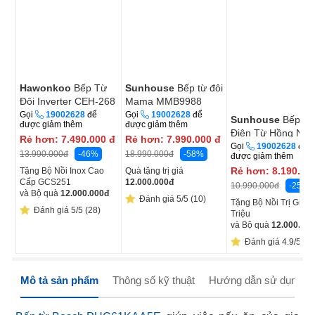
Hawonkoo
Bếp Từ
Sunhouse
Bếp từ đôi
Đôi Inverter CEH-268
Mama MMB9988
5400W - Xuất Xứ
3800W - Ý
Gọi
19002628
để
Gọi
19002628
để
Sunhouse
Bếp Đô
được giảm thêm
được giảm thêm
Thái Lan
Điện Từ Hồng Ngo
Rẻ hơn:
7.490.000
đ
Rẻ hơn:
7.990.000
đ
Mama MMB82141
Gọi
19002628
để
-46%
-58%
13.990.000
đ
18.990.000
đ
được giảm thêm
TMC 4400W - Xuấ
Rẻ hơn:
8.190.00
Tặng Bộ Nồi Inox Cao
Quà tặng trị giá
Xứ Thái Lan
Cấp GCS251
12.000.000
đ
-25%
10.990.000
đ
và Bộ quà
12.000.000
đ
Đánh giá 5/5 (10)
Tặng Bộ Nồi Trị Giá 2
Đánh giá 5/5 (28)
Triệu
và Bộ quà
12.000.000
Đánh giá 4.9/5 (1
Mô tả sản phẩm
Thông số kỹ thuật
Hướng dẫn sử dụng