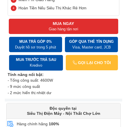
Hoàn Tiền Nếu Siêu Thị Khác Rẻ Hơn
MUA NGAY
Giao hàng tận nơi
MUA TRẢ GÓP 0%
GÓP QUA THẺ TÍN DỤNG
Duyệt hồ sơ trong 5 phút
Visa, Master card, JCB
MUA TRƯỚC TRẢ SAU
GỌI LẠI CHO TÔI
Kredivo
Tính năng nổi bật:
Tổng công suất: 4600W
9 mức công suất
2 mức hiển thị nhiệt dư
Độc quyền tại
Siêu Thị Điện Máy - Nội Thất Chợ Lớn
Hàng chính hãng
100%