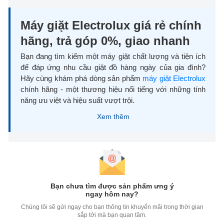
Máy giặt Electrolux giá rẻ chính
hãng, trả góp 0%, giao nhanh
Bạn đang tìm kiếm một máy giặt chất lượng và tiện ích
để đáp ứng nhu cầu giặt đồ hàng ngày của gia đình?
Hãy cùng khám phá dòng sản phẩm
máy giặt Electrolux
chính hãng - một thương hiệu nổi tiếng với những tính
năng ưu việt và hiệu suất vượt trội.
Xem thêm
Mua máy giặt Electrolux giá rẻ, chính hãng, giao hàng nhanh
Tổng quan về thương hiệu Electrolux
Electrolux là một thương hiệu nổi tiếng và uy tín trong
lĩnh vực sản xuất các thiết bị gia dụng và công nghiệp.
Bạn chưa tìm được sản phẩm ưng ý
ngay hôm nay?
Thương hiệu có nguồn gốc từ Thụy Điển, được thành
lập vào năm 1919.
Chúng tôi sẽ gửi ngay cho bạn thông tin khuyến mãi trong thời gian
sắp tới mà bạn quan tâm.