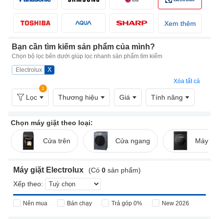
Xem thêm
Bạn cần tìm kiếm sản phẩm của mình?
Chọn bộ lọc bên dưới giúp lọc nhanh sản phẩm tìm kiếm
X
Electrolux
Xóa tất cả
1
Lọc
Thương hiệu
Giá
Tính năng
Chọn máy giặt theo loại:
Cửa trên
Cửa ngang
Máy giặ
Máy giặt Electrolux
(Có
0
sản phẩm)
Xếp theo:
Nên mua
Bán chạy
Trả góp 0%
New 2026