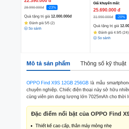
22.390.000
đ
Giá khuyến mãi:
28.990.000
đ
-23%
25.690.000
đ
Quà tặng trị giá
12.000.000
đ
31.990.000
đ
-20%
Đánh giá 5/5 (2)
Quà tặng trị giá
12.0
So sánh
Đánh giá 4.9/5 (24)
So sánh
Mô tả sản phẩm
Thông số kỹ thuật
OPPO Find X9S 12GB 256GB
là mẫu smartphone
chuyên nghiệp. Chiếc điện thoại này sở hữu nhiề
cùng viên pin dung lượng lớn 7025mAh cho thời 
Đặc điểm nổi bật của OPPO Find X
Thiết kế cao cấp, thân máy mỏng nhẹ