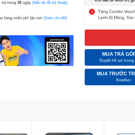
 trả trong
35
ngày
(Nếu do lỗi kỹ thuật)
Tặng Combo Vouche
Lạnh,Di Động, Gia 
ao hàng miễn phí tận nơi
(Xem chi tiết)
MUA TRẢ GÓ
Duyệt hồ sơ trong
MUA TRƯỚC TR
Kredivo