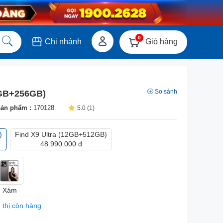
0
Giỏ hàng
Chi nhánh
So sánh
2GB+256GB)
sản phẩm :
170128
5.0 (1)
)
Find X9 Ultra (12GB+512GB)
48.990.000 đ
Xám
 thị còn hàng