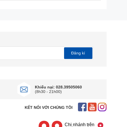
Đăng kí
Khiếu nại: 028.39505060
(8h30 - 21h00)
ọng
KẾT NỐI VỚI CHÚNG TÔI
 sử dụng liên tục trong thời gian dài. OPPO Find
Chi nhánh trên