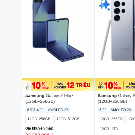
Samsung
Galaxy Z Flip7
Samsung
Galaxy S
(12GB+256GB)
(12GB+256GB)
6.9"& 4.1"
AMOLED 2X
6.9"
AMOLED 2X
12GB+256GB
12GB+512GB
12GB+256GB
12
Giá khuyến mãi:
12GB+1TB