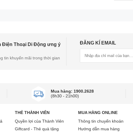
ĐĂNG KÍ EMAIL
 Điện Thoại Di Động ưng ý
g tin khuyến mãi trong thời gian
Mua hàng: 1900.2628
(8h30 - 21h00)
PO Find X9S 12GB 256GB sở hữu thiết kế mỏng nhẹ, sang tr
THẺ THÀNH VIÊN
MUA HÀNG ONLINE
g một tay dễ dàng hơn, đồng thời hạn chế cảm giác cấn tay khi
 như Cam, Tím Nhạt và Xám.
rả
Quyền lợi của Thành Viên
Thông tin chuyển khoản
Giftcard - Thẻ quà tặng
Hướng dẫn mua hàng