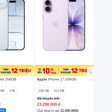
 Air 256GB
Apple
iPhone 17 256GB
Apple
iP
Hồng
Giá khuyế
 GB
1TB
256 GB
512 GB
23.990.
Giá khuyến mãi:
Quà tặng t
đ
23.290.000
đ
So sánh
29%
Quà tặng trị giá
12.000.000
đ