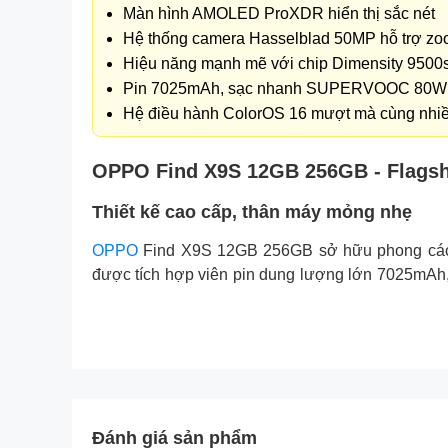
Màn hình AMOLED ProXDR hiển thị sắc nét
Hệ thống camera Hasselblad 50MP hỗ trợ zo
Hiệu năng mạnh mẽ với chip Dimensity 9500
Pin 7025mAh, sạc nhanh SUPERVOOC 80W
Hệ điều hành ColorOS 16 mượt mà cùng nhiều
OPPO Find X9S 12GB 256GB - Flagsh
Thiết kế cao cấp, thân máy mỏng nhẹ
OPPO
Find X9S 12GB 256GB sở hữu phong cách th
được tích hợp viên pin dung lượng lớn 7025mAh,
thoải mái và linh hoạt trong quá trình sử dụng.
Đánh giá sản phẩm