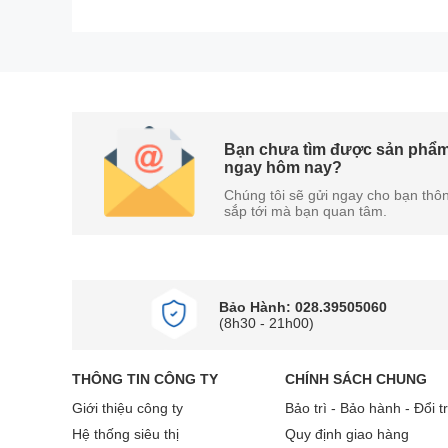
Bạn chưa tìm được sản phẩm
ngay hôm nay?
Chúng tôi sẽ gửi ngay cho bạn thôn
sắp tới mà bạn quan tâm.
Bảo Hành: 028.39505060
(8h30 - 21h00)
OP
THÔNG TIN CÔNG TY
CHÍNH SÁCH CHUNG
Các cạnh máy được bo cong nhẹ giúp thao tác bằn
X9S mang đến các tùy chọn màu sắc thời thượng
Giới thiệu công ty
Bảo trì - Bảo hành - Đổi t
Hệ thống siêu thị
Quy định giao hàng