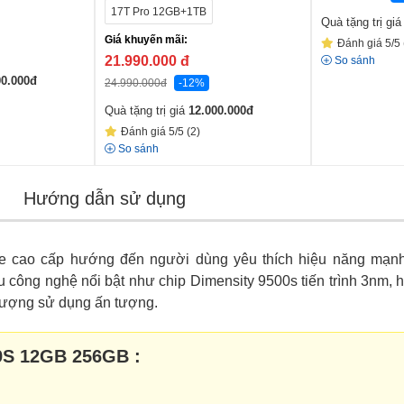
17T Pro 12GB+1TB
Quà tặng trị gi
Giá khuyến mãi:
Đánh giá 5/5 
21.990.000
đ
So sánh
00.000
đ
24.990.000
đ
-12%
Quà tặng trị giá
12.000.000
đ
Đánh giá 5/5 (2)
So sánh
Hướng dẫn sử dụng
 cao cấp hướng đến người dùng yêu thích hiệu năng mạnh 
u công nghệ nổi bật như chip Dimensity 9500s tiến trình 3nm
lượng sử dụng ấn tượng.
9S 12GB 256GB :