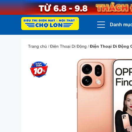
Danh mụ
Trang chủ
/
Điện Thoại Di Động
/
Điện Thoại Di Động