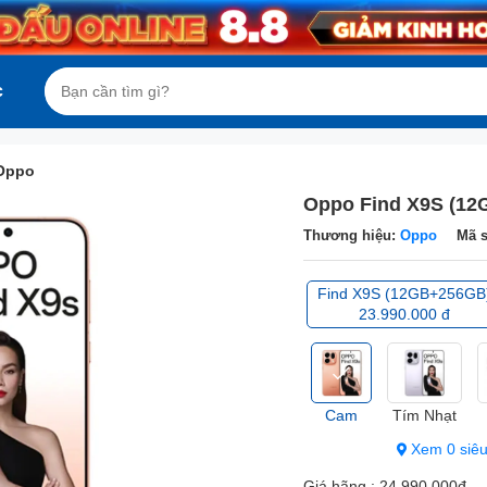
c
 Oppo
Oppo Find X9S (1
Thương hiệu:
Oppo
Mã 
Find X9S (12GB+256GB
23.990.000 đ
Cam
Tím Nhạt
Xem 0 siêu
Giá hãng :
24.990.000đ