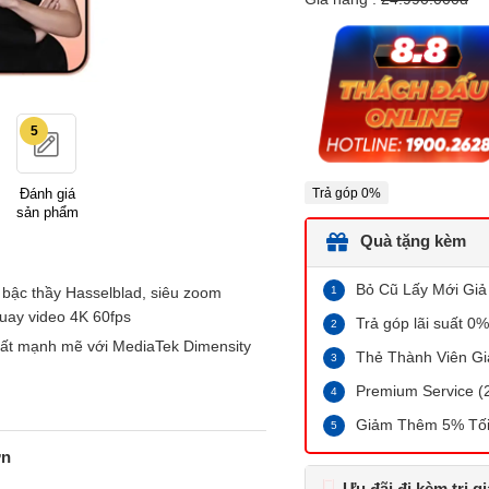
5
Đánh giá
Trả góp 0%
sản phẩm
Quà tặng kèm
Bỏ Cũ Lấy Mới Giả
bậc thầy Hasselblad, siêu zoom
uay video 4K 60fps
Trả góp lãi suất 0%
uất mạnh mẽ với MediaTek Dimensity
Thẻ Thành Viên G
Premium Service 
Giảm Thêm 5% Tối
ớn
Ưu đãi đi kèm trị g