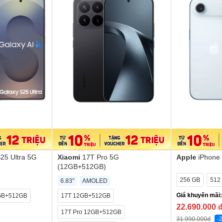
25 Ultra 5G
Xiaomi
17T Pro 5G
Apple
iPhone
(12GB+512GB)
256 GB
512
6.83"
AMOLED
Giá khuyến mãi:
GB+512GB
17T 12GB+512GB
22.690.000
17T Pro 12GB+512GB
31.990.000
đ
-