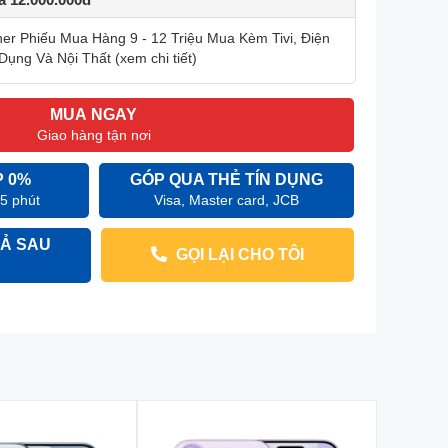
r Phiếu Mua Hàng 9 - 12 Triệu Mua Kèm Tivi, Điện
Dụng Và Nội Thất (xem chi tiết)
MUA NGAY
Giao hàng tận nơi
P 0%
GÓP QUA THẺ TÍN DỤNG
 5 phút
Visa, Master card, JCB
Ả SAU
GỌI LẠI CHO TÔI