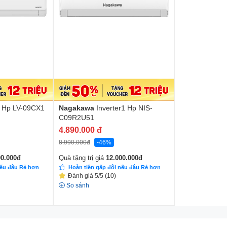
1 Hp LV-09CX1
Nagakawa
Inverter1 Hp NIS-
C09R2U51
4.890.000
đ
8.990.000
đ
-46%
00.000
đ
Quà tặng trị giá
12.000.000
đ
nếu đâu Rẻ hơn
Hoàn tiền gấp đôi nếu đâu Rẻ hơn
Đánh giá 5/5 (10)
So sánh