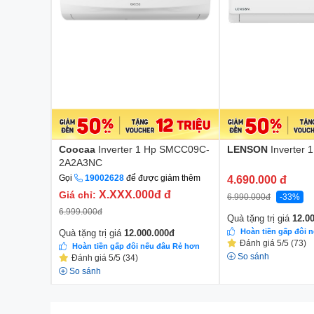
Coocaa
Inverter 1 Hp SMCC09C-
LENSON
Inverter 
2A2A3NC
Gọi
19002628
để được giảm thêm
4.690.000
đ
X.XXX.000đ
đ
Giá chỉ:
6.990.000
đ
-33%
6.999.000
đ
Quà tặng trị giá
12.0
Hoàn tiền gấp đôi 
Quà tặng trị giá
12.000.000
đ
Đánh giá 5/5 (73)
Hoàn tiền gấp đôi nếu đâu Rẻ hơn
So sánh
Đánh giá 5/5 (34)
So sánh