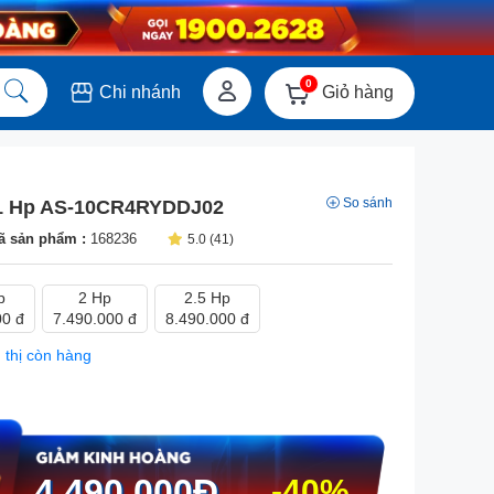
0
Giỏ hàng
Chi nhánh
So sánh
 1 Hp AS-10CR4RYDDJ02
ã sản phẩm :
168236
5.0 (41)
p
2 Hp
2.5 Hp
00 đ
7.490.000 đ
8.490.000 đ
 thị còn hàng
4.490.000
Đ
-40%