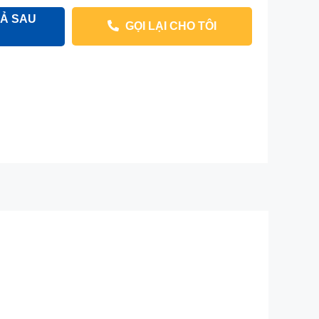
Ả SAU
GỌI LẠI CHO TÔI