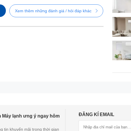
Xem thêm những đánh giá / hỏi đáp khác
Thiết kế hiện đại, gam màu trắng tối giản
nhiệt độ ngay trên dàn lạnh, giúp người dùng theo dõi và điều chỉ
p truyền dẫn gas nhanh, chống ăn mòn hiệu quả, bảo vệ linh kiệ
ĐĂNG KÍ EMAIL
 Máy lạnh ưng ý ngay hôm
g tin khuyến mãi trong thời gian