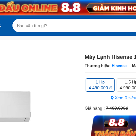
c
Máy Lạnh Hisense
Thương hiệu:
Hisense
M
1 Hp
1.5 H
4.490.000 đ
4.990.0
Xem 0 siêu
Giá hãng :
7.490.000đ