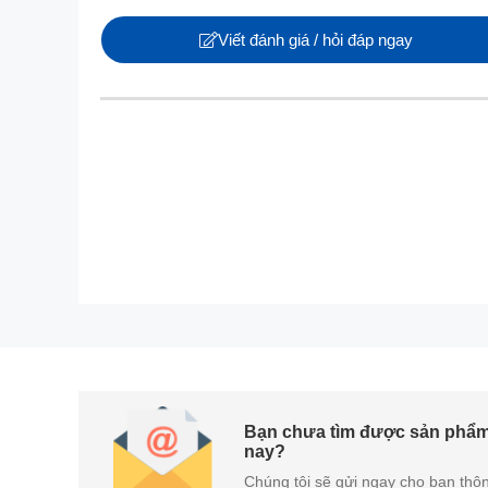
Viết đánh giá / hỏi đáp ngay
Máy Lạnh Hisense
này trang bị màn hình hiển thị 
Chất liệu dàn tản nhiệt làm từ đồng mạ vàng, giú
máy.
Bạn chưa tìm được sản phẩm
nay?
Chúng tôi sẽ gửi ngay cho bạn thôn