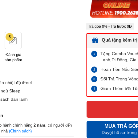
Trả góp 0% - Trả trước 0Đ
5
Quà tặng kèm trị
Tặng Combo Vouche
Đánh giá
Lạnh,Di Động, Gia 
sản phẩm
Hoàn Tiền Nếu Siê
Đổi Trả Trong Vòn
n nhiệt độ iFeel
Giảm Thêm 5% Tối
 ngủ Sleep
 sạch dàn lạnh
ớn
o hành chính hãng
2 năm
, có người đến
MUA TRẢ GÓ
n nhà
(Chính sách)
Duyệt hồ sơ trong