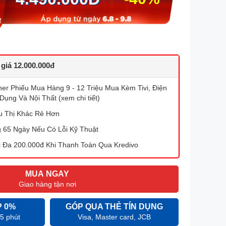
 giá 12.000.000đ
r Phiếu Mua Hàng 9 - 12 Triệu Mua Kèm Tivi, Điện
Dụng Và Nội Thất (xem chi tiết)
u Thị Khác Rẻ Hơn
g 65 Ngày Nếu Có Lỗi Kỹ Thuật
 Đa 200.000đ Khi Thanh Toán Qua Kredivo
MUA NGAY
Giao hàng tận nơi
P 0%
GÓP QUA THẺ TÍN DỤNG
 5 phút
Visa, Master card, JCB