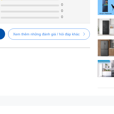
0
0
0
Xem thêm những đánh giá / hỏi đáp khác
Thiết kế
mặt kính
sang trọng
đáp ứng tốt nhu cầu lưu trữ thực phẩm cho gia đình có từ 4 đến