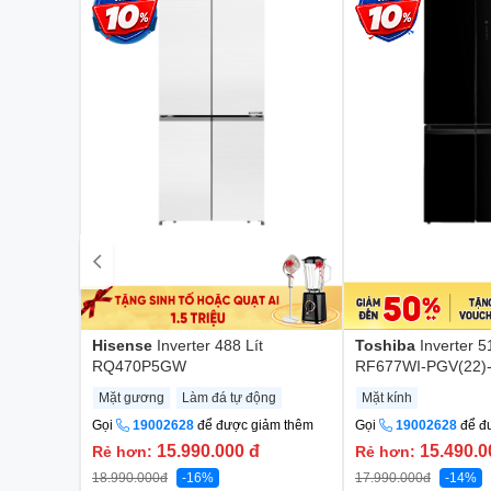
Hisense
Inverter 488 Lít
Toshiba
Inverter 5
RQ470P5GW
RF677WI-PGV(22)
Mặt gương
Làm đá tự động
Mặt kính
Gọi
19002628
để được giảm thêm
Gọi
19002628
để đ
15.990.000
đ
15.490.
Rẻ hơn:
Rẻ hơn:
18.990.000
đ
-16%
17.990.000
đ
-14%