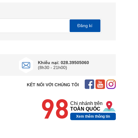
g điều chỉnh vòng quay máy nén linh hoạt, thiết bị
Đăng kí
Khiếu nại: 028.39505060
(8h30 - 21h00)
KẾT NỐI VỚI CHÚNG TÔI
98
Chi nhánh trên
TOÀN QUỐC
Xem thêm thông tin