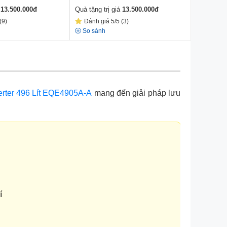
á
13.500.000
đ
Quà tặng trị giá
13.500.000
đ
Quà tặng t
(9)
Đánh giá 5/5 (3)
Đánh gi
So sánh
So sánh
verter 496 Lít EQE4905A-A
mang đến giải pháp lưu
í