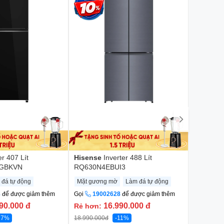
er 407 Lít
Hisense
Inverter 488 Lít
Hitachi
I
GBKVN
RQ630N4EBUI3
HR4N75
 đá tự động
Mặt gương mờ
Làm đá tự động
Ngăn đô
8
để được giảm thêm
Gọi
19002628
để được giảm thêm
Gọi
190
90.000
đ
16.990.000
đ
Rẻ hơn:
Rẻ hơn:
17%
18.990.000
đ
-11%
21.490.00