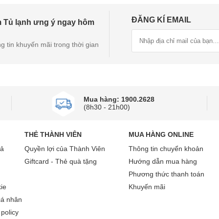
ĐĂNG KÍ EMAIL
p tiết kiệm điện hiệu quả trong quá trình sử dụng. Nhờ khả năn
 Tủ lạnh ưng ý ngay hôm
g tin khuyến mãi trong thời gian
Mua hàng: 1900.2628
(8h30 - 21h00)
THẺ THÀNH VIÊN
MUA HÀNG ONLINE
rả
Quyền lợi của Thành Viên
Thông tin chuyển khoản
Giftcard - Thẻ quà tặng
Hướng dẫn mua hàng
Phương thức thanh toán
ie
Khuyến mãi
cá nhân
policy