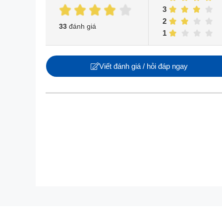
3
2
33
đánh giá
1
Viết đánh giá / hỏi đáp ngay
Với dung tích lên đến 496 lít, chiếc tủ lạnh này 
tươi ngon mỗi ngày.