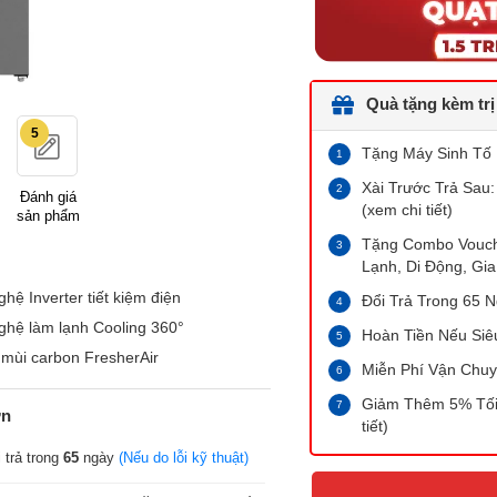
Quà tặng kèm trị
5
Tặng Máy Sinh Tố 
Xài Trước Trả Sau:
Đánh giá
(xem chi tiết)
sản phẩm
Tặng Combo Vouche
Lạnh, Di Động, Gia
hệ Inverter tiết kiệm điện
Đổi Trả Trong 65 N
ghệ làm lạnh Cooling 360°
Hoàn Tiền Nếu Siê
mùi carbon FresherAir
Miễn Phí Vận Chuy
Giảm Thêm 5% Tối 
ớn
tiết)
 trả trong
65
ngày
(Nếu do lỗi kỹ thuật)