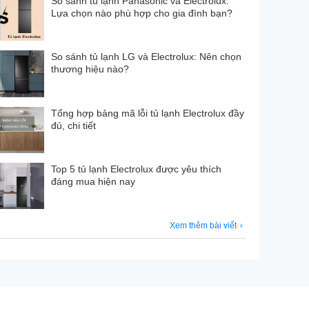
So sánh tủ lạnh Panasonic và Electrolux:
Lựa chọn nào phù hợp cho gia đình bạn?
So sánh tủ lạnh LG và Electrolux: Nên chọn
thương hiệu nào?
Tổng hợp bảng mã lỗi tủ lạnh Electrolux đầy
đủ, chi tiết
Top 5 tủ lạnh Electrolux được yêu thích
đáng mua hiện nay
Xem thêm bài viết
 5 thành viên, đảm bảo mọi món ăn luôn sẵn sàng và