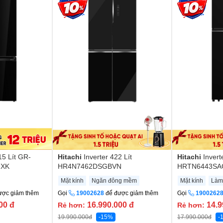
15 Lít GR-
Hitachi
Inverter 422 Lít
Hitachi
Invert
-XK
HR4N7462DSGBVN
HRTN6443SA
Mặt kính
Ngăn đông mềm
Mặt kính
Làm
ược giảm thêm
Gọi
19002628
để được giảm thêm
Gọi
1900262
000
đ
16.990.000
đ
14.9
Rẻ hơn:
Rẻ hơn:
19.990.000
đ
-15%
17.990.000
đ
-