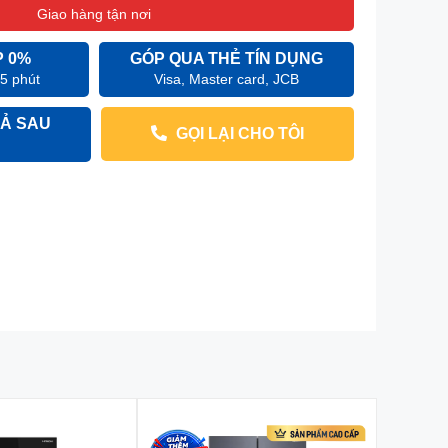
Giao hàng tận nơi
P 0%
GÓP QUA THẺ TÍN DỤNG
 5 phút
Visa, Master card, JCB
Ả SAU
GỌI LẠI CHO TÔI