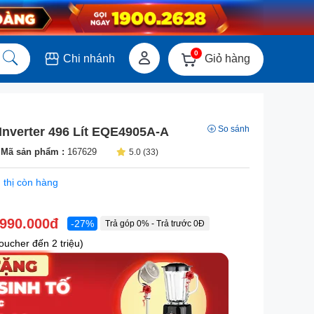
0
Giỏ hàng
Chi nhánh
So sánh
 Inverter 496 Lít EQE4905A-A
Mã sản phẩm :
167629
5.0 (33)
 thị còn hàng
.990.000đ
-27%
Trả góp 0% - Trả trước 0Đ
ucher đến 2 triệu)