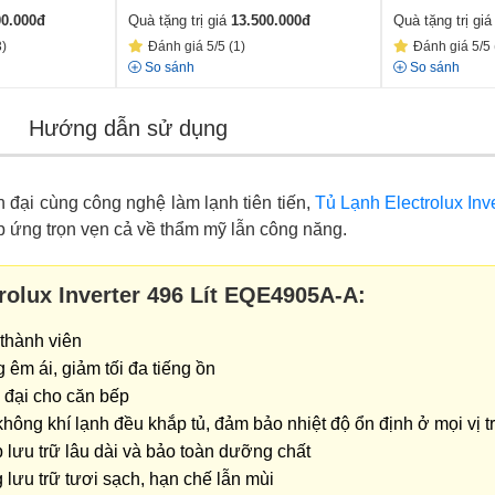
00.000
đ
Quà tặng trị giá
13.500.000
đ
Quà tặng trị gi
3)
Đánh giá 5/5 (1)
Đánh giá 5/5 
So sánh
So sánh
Hướng dẫn sử dụng
ện đại cùng công nghệ làm lạnh tiên tiến,
Tủ Lạnh Electrolux In
áp ứng trọn vẹn cả về thẩm mỹ lẫn công năng.
rolux Inverter 496 Lít EQE4905A-A:
 thành viên
 êm ái, giảm tối đa tiếng ồn
n đại cho căn bếp
ông khí lạnh đều khắp tủ, đảm bảo nhiệt độ ổn định ở mọi vị tr
lưu trữ lâu dài và bảo toàn dưỡng chất
 lưu trữ tươi sạch, hạn chế lẫn mùi