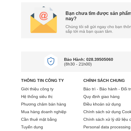
Công nghệ tiết kiệm điện
Tủ lạnh trang bị công nghệ Inverter hiện đại, giú
Bạn chưa tìm được sản phẩm
nay?
vận hành êm ái, bền bỉ và hạn chế tiếng ồn.
Chúng tôi sẽ gửi ngay cho bạn thôn
sắp tới mà bạn quan tâm.
Bảo Hành: 028.39505060
(8h30 - 21h00)
THÔNG TIN CÔNG TY
CHÍNH SÁCH CHUNG
Giới thiệu công ty
Bảo trì - Bảo hành - Đổi t
Hệ thống siêu thị
Quy định giao hàng
Phương châm bán hàng
Điều khoản sử dụng
Mua hàng doanh nghiệp
Chính sách sử dụng Cook
Cần thuê mặt bằng
Chính sách xử lý dữ liệu 
Tuyển dụng
Personal data processing 