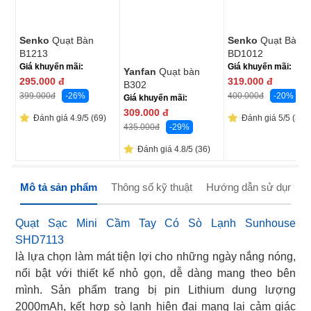
Senko
Quạt Bàn
Senko
Quạt Bàn 
B1213
BD1012
Giá khuyến mãi:
Giá khuyến mãi:
Yanfan
Quạt bàn
295.000
đ
319.000
đ
B302
-26%
-20%
399.000
đ
400.000
đ
Giá khuyến mãi:
309.000
đ
Đánh giá 4.9/5 (69)
Đánh giá 5/5 (37)
-29%
435.000
đ
Đánh giá 4.8/5 (36)
Mô tả sản phẩm
Thông số kỹ thuật
Hướng dẫn sử dụng
Quạt Sạc Mini Cầm Tay Có Sò Lạnh Sunhouse
SHD7113
là lựa chọn làm mát tiện lợi cho những ngày nắng nóng,
nổi bật với thiết kế nhỏ gọn, dễ dàng mang theo bên
mình. Sản phẩm trang bị pin Lithium dung lượng
2000mAh, kết hợp sò lạnh hiện đại mang lại cảm giác