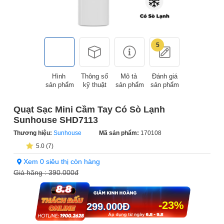
5
Hình
Thông số
Mô tả
Đánh giá
sản phẩm
kỹ thuật
sản phẩm
sản phẩm
Quạt Sạc Mini Cầm Tay Có Sò Lạnh
Sunhouse SHD7113
Thương hiệu:
Sunhouse
Mã sản phẩm:
170108
5.0 (7)
Xem 0 siêu thị còn hàng
Giá hãng :
390.000đ
-23%
299.000
Đ