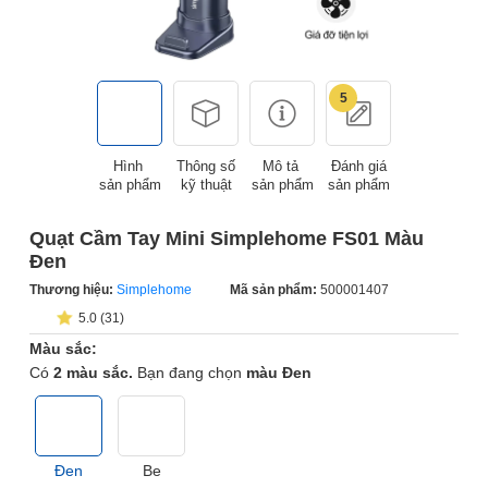
5
Hình
Thông số
Mô tả
Đánh giá
sản phẩm
kỹ thuật
sản phẩm
sản phẩm
Quạt Cầm Tay Mini Simplehome FS01 Màu
Đen
Thương hiệu:
Simplehome
Mã sản phẩm:
500001407
5.0 (31)
Màu sắc:
Có
2 màu sắc.
Bạn đang chọn
màu Đen
Đen
Be