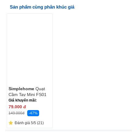
Sản phẩm cùng phân khúc giá
Simplehome
Quạt
Cầm Tay Mini FS01
Màu Be
Giá khuyến mãi:
79.000
đ
-47%
149.000
đ
Đánh giá 5/5 (21)