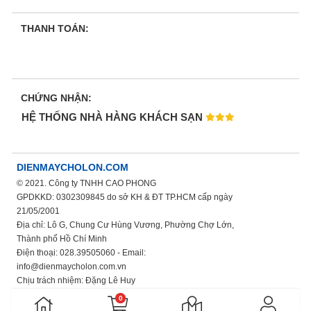
THANH TOÁN:
CHỨNG NHẬN:
HỆ THỐNG NHÀ HÀNG KHÁCH SẠN
DIENMAYCHOLON.COM
© 2021. Công ty TNHH CAO PHONG
GPDKKD: 0302309845 do sở KH & ĐT TP.HCM cấp ngày
21/05/2001
Địa chỉ: Lô G, Chung Cư Hùng Vương, Phường Chợ Lớn,
Thành phố Hồ Chí Minh
Điện thoại: 028.39505060 - Email:
info@dienmaycholon.com.vn
Chịu trách nhiệm: Đặng Lê Huy
Xem thêm chính sách bảo mật thông tin
0