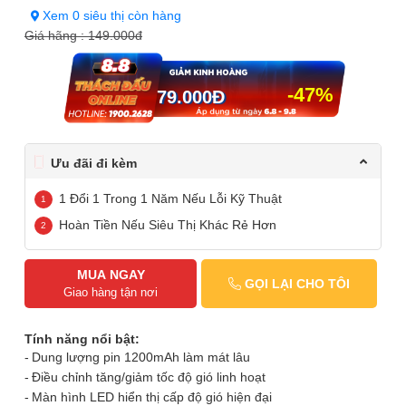
Xem 0 siêu thị còn hàng
Giá hãng :
149.000đ
-47%
79.000
Đ
Ưu đãi đi kèm
1 Đổi 1 Trong 1 Năm Nếu Lỗi Kỹ Thuật
Hoàn Tiền Nếu Siêu Thị Khác Rẻ Hơn
MUA NGAY
GỌI LẠI CHO TÔI
Giao hàng tận nơi
Tính năng nổi bật:
Dung lượng pin 1200mAh làm mát lâu
Điều chỉnh tăng/giảm tốc độ gió linh hoạt
Màn hình LED hiển thị cấp độ gió hiện đại