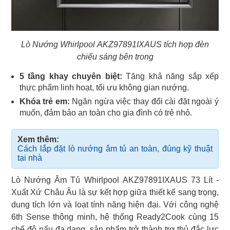
Lò Nướng Whirlpool AKZ97891IXAUS tích hợp đèn
chiếu sáng bên trong
5 tầng khay chuyên biệt:
Tăng khả năng sắp xếp
thực phẩm linh hoạt, tối ưu không gian nướng.
Khóa trẻ em:
Ngăn ngừa việc thay đổi cài đặt ngoài ý
muốn, đảm bảo an toàn cho gia đình có trẻ nhỏ.
Xem thêm:
Cách lắp đặt lò nướng âm tủ an toàn, đúng kỹ thuật
tại nhà
Lò Nướng Âm Tủ Whirlpool AKZ97891IXAUS 73 Lít -
Xuất Xứ Châu Âu là sự kết hợp giữa thiết kế sang trọng,
dung tích lớn và loạt tính năng hiện đại. Với công nghệ
6th Sense thông minh, hệ thống Ready2Cook cùng 15
chế độ nấu đa dạng, sản phẩm trở thành trợ thủ đắc lực