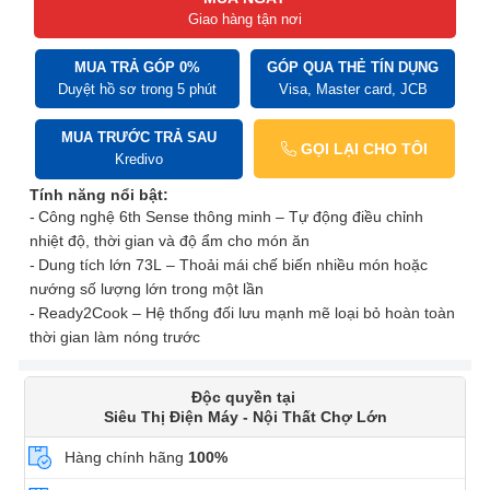
Giao hàng tận nơi
MUA TRẢ GÓP 0%
GÓP QUA THẺ TÍN DỤNG
Duyệt hồ sơ trong 5 phút
Visa, Master card, JCB
MUA TRƯỚC TRẢ SAU
GỌI LẠI CHO TÔI
Kredivo
Tính năng nổi bật:
Công nghệ 6th Sense thông minh – Tự động điều chỉnh
nhiệt độ, thời gian và độ ẩm cho món ăn
Dung tích lớn 73L – Thoải mái chế biến nhiều món hoặc
nướng số lượng lớn trong một lần
Ready2Cook – Hệ thống đối lưu mạnh mẽ loại bỏ hoàn toàn
thời gian làm nóng trước
Độc quyền tại
Siêu Thị Điện Máy - Nội Thất Chợ Lớn
Hàng chính hãng
100%