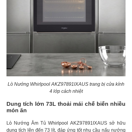
Lò Nướng Whirlpool AKZ97891IXAUS trang bị cửa kính
4 lớp cách nhiệt
Dung tích lớn 73L thoải mái chế biến nhiều
món ăn
Lò Nướng Âm Tủ Whirlpool AKZ97891IXAUS sở hữu
dung tích lên đến 73 lít, đáp ứng tốt nhu cầu nấu nướng