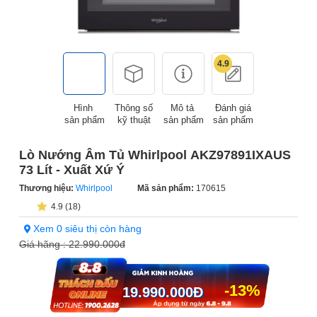
4.9
Hình
Thông số
Mô tả
Đánh giá
sản phẩm
kỹ thuật
sản phẩm
sản phẩm
Lò Nướng Âm Tủ Whirlpool AKZ97891IXAUS
73 Lít - Xuất Xứ Ý
Thương hiệu:
Whirlpool
Mã sản phẩm:
170615
4.9 (18)
Xem 0 siêu thị còn hàng
Giá hãng :
22.990.000đ
-13%
19.990.000
Đ