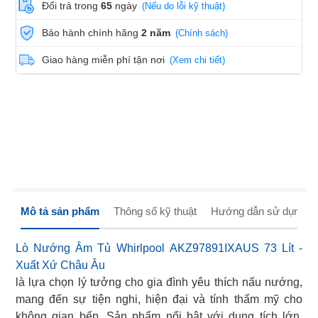
Đổi trả trong
65
ngày
(Nếu do lỗi kỹ thuật)
Bảo hành chính hãng
2 năm
(Chính sách)
Giao hàng miễn phí tận nơi
(Xem chi tiết)
Mô tả sản phẩm
Thông số kỹ thuật
Hướng dẫn sử dụng
Lò Nướng Âm Tủ Whirlpool AKZ97891IXAUS 73 Lít -
Xuất Xứ Châu Âu
là lựa chọn lý tưởng cho gia đình yêu thích nấu nướng,
mang đến sự tiện nghi, hiện đại và tính thẩm mỹ cho
không gian bếp. Sản phẩm nổi bật với dung tích lớn,