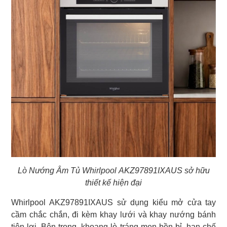
Lò Nướng Âm Tủ Whirlpool AKZ97891IXAUS sở hữu
thiết kế hiện đại
Whirlpool AKZ97891IXAUS sử dụng kiểu mở cửa tay
cầm chắc chắn, đi kèm khay lưới và khay nướng bánh
tiện lợi. Bên trong, khoang lò tráng men bền bỉ, hạn chế