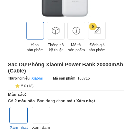
5
Hình
Thông số
Mô tả
Đánh giá
sản phẩm
kỹ thuật
sản phẩm
sản phẩm
Sạc Dự Phòng Xiaomi Power Bank 20000mAh
(Cable)
Thương hiệu:
Xiaomi
Mã sản phẩm:
168715
5.0 (18)
Màu sắc:
Có
2 màu sắc.
Bạn đang chọn
màu Xám nhạt
Xám nhạt
Xám đậm