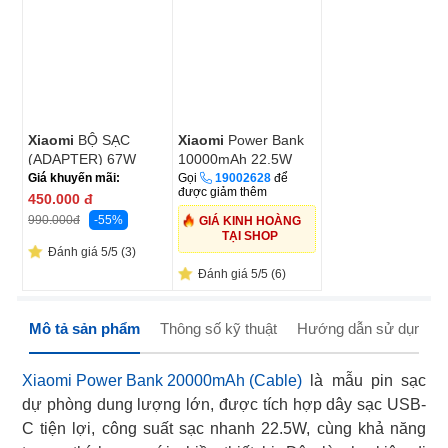
Xiaomi
BỘ SẠC
Xiaomi
Power Bank
(ADAPTER) 67W
10000mAh 22.5W
HyperCharge Combo
Lite GL
Giá khuyến mãi:
Gọi
19002628
để
được giảm thêm
(Type-A) EU
450.000
đ
(6941812714393)
-55%
990.000
đ
GIÁ KINH HOÀNG
TẠI SHOP
Đánh giá 5/5 (3)
Đánh giá 5/5 (6)
Mô tả sản phẩm
Thông số kỹ thuật
Hướng dẫn sử dụng
Xiaomi Power Bank 20000mAh (Cable)
là mẫu pin sạc
dự phòng dung lượng lớn, được tích hợp dây sạc USB-
C tiện lợi, công suất sạc nhanh 22.5W, cùng khả năng