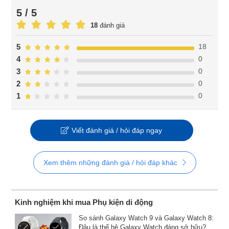
5 / 5
18
đánh giá
18
5
0
4
0
3
0
2
0
1
Viết đánh giá / hỏi đáp ngay
Xem thêm những đánh giá / hỏi đáp khác
Kinh nghiệm khi mua Phụ kiện di động
So sánh Galaxy Watch 9 và Galaxy Watch 8:
Đâu là thế hệ Galaxy Watch đáng sở hữu?