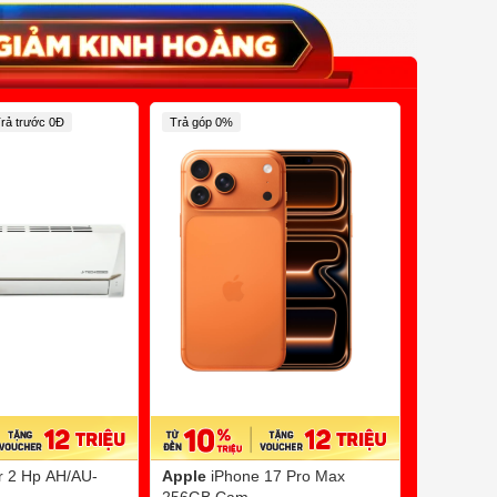
rả trước 0Đ
Trả góp 0%
Trả Chậm 0
er 2 Hp AH/AU-
Apple
iPhone 17 Pro Max
Sanaky
B