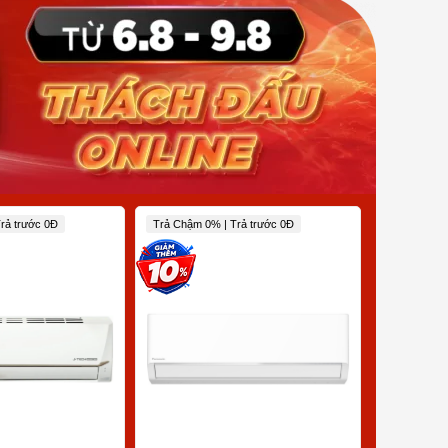
rả trước 0Đ
Trả Chậm 0% | Trả trước 0Đ
Trả Chậm 0