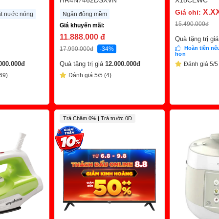
HR4N7462DSXVN
X18CEWC
X.X
Giá chỉ:
ặt nước nóng
Ngăn đông mềm
15.490.000
đ
Giá khuyến mãi:
11.888.000
đ
Quà tặng trị gi
Hoàn tiền nếu
17.990.000
đ
-34%
hơn
000.000
đ
Quà tặng trị giá
12.000.000
đ
Đánh giá 5/5
69)
Đánh giá 5/5 (4)
Trả Chậm 0% | Trả trước 0Đ