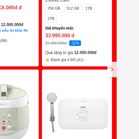
256GB Cam
Hồng Ngo
Giá khuyến
XX.000đ
đ
256 GB
512 GB
1TB
1.888.0
2TB
3.990.000
đ
á
12.000.000
đ
Giá khuyến mãi:
Đánh giá
 siêu thị khác Rẻ
33.990.000
đ
 (98)
37.990.000
đ
-11%
Quà tặng trị giá
12.000.000
đ
C
Đánh giá 4.9/5 (41)
Trả Chậm 0