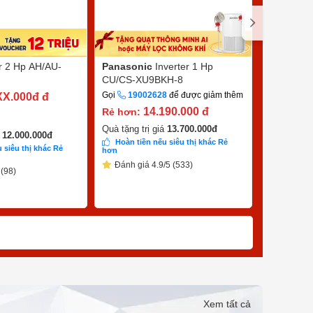
er 2 Hp AH/AU-
Panasonic
Inverter 1 Hp
Sharp
Inv
CU/CS-XU9BKH-8
X10CEW
Gọi
19002628
để được giảm thêm
Gọi
1900
XX.000đ
đ
14.190.000
đ
7
Rẻ hơn:
Rẻ hơn:
9.390.000
đ
Quà tặng trị giá
13.700.000
đ
á
12.000.000
đ
Hoàn tiền nếu siêu thị khác Rẻ
 siêu thị khác Rẻ
Quà tặng tr
hơn
Hoàn tiề
Đánh giá 4.9/5 (533)
 (98)
hơn
Đánh giá
Xem tất cả