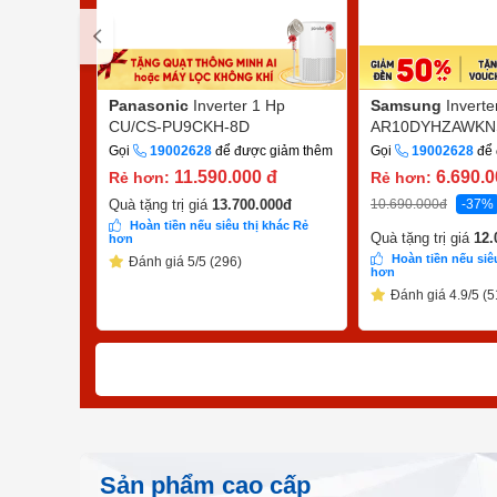
Panasonic
Inverter 1 Hp
Samsung
Inverte
CU/CS-PU9CKH-8D
AR10DYHZAWKN
Gọi
19002628
để được giảm thêm
Gọi
19002628
để 
11.590.000
đ
6.690.
Rẻ hơn:
Rẻ hơn:
10.690.000
đ
-37%
Quà tặng trị giá
13.700.000
đ
Hoàn tiền nếu siêu thị khác Rẻ
Quà tặng trị giá
12.
hơn
Hoàn tiền nếu siê
Đánh giá 5/5 (296)
hơn
Đánh giá 4.9/5 (5
Sản phẩm cao cấp