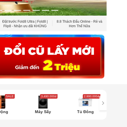
Đặt trước Fold8 Ultra | Fold8 |
8.8 Thách Đấu Online - Rẻ và
Sắm Điều
Flip8 - Nhận ưu đãi KHỦNG
Hơn Thế Nữa
Smar
SALE
3.490.000đ
2.990.000đ
5
Động
Máy Sấy
Tủ Đông
Tủ