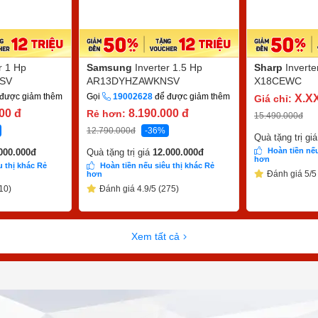
r 1 Hp
Samsung
Inverter 1.5 Hp
Sharp
Invert
SV
AR13DYHZAWKNSV
X18CEWC
được giảm thêm
Gọi
19002628
để được giảm thêm
X.X
Giá chỉ:
000
đ
8.190.000
đ
Rẻ hơn:
15.490.000
đ
12.790.000
đ
-36%
Quà tặng trị gi
Hoàn tiền nếu
000.000
đ
Quà tặng trị giá
12.000.000
đ
hơn
u thị khác Rẻ
Hoàn tiền nếu siêu thị khác Rẻ
Đánh giá 5/5
hơn
10)
Đánh giá 4.9/5 (275)
Xem tất cả