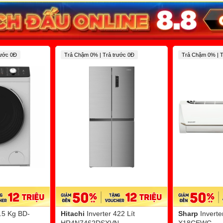
rước 0Đ
Trả Chậm 0% | Trả trước 0Đ
Trả Chậm 0% | T
9.5 Kg BD-
Hitachi
Inverter 422 Lít
Sharp
Invert