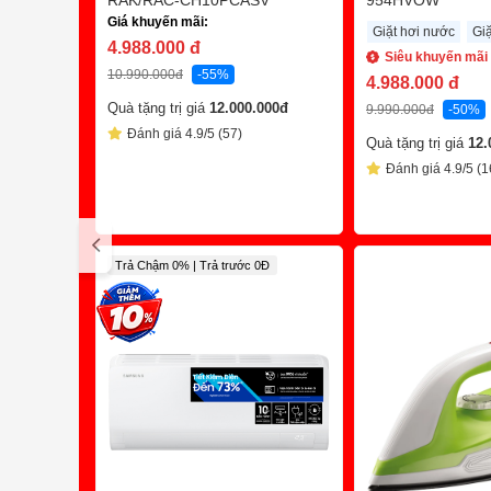
RAK/RAC-CH10PCASV
954HVOW
Giá khuyến mãi:
Giặt hơi nước
Gi
4.988.000
đ
Siêu khuyến mãi
10.990.000
đ
-55%
4.988.000
đ
Quà tặng trị giá
12.000.000
đ
9.990.000
đ
-50%
Đánh giá 4.9/5 (57)
Quà tặng trị giá
12.
Đánh giá 4.9/5 (1
Trả Chậm 0% | Trả trước 0Đ