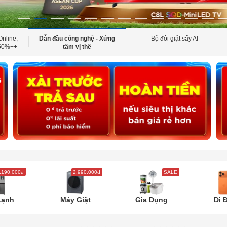
Online,
Dẫn đầu công nghệ - Xứng
Bộ đôi giặt sấy AI
 50%++
tầm vị thế
.190.000đ
2.990.000đ
SALE
Lạnh
Máy Giặt
Gia Dụng
Di 