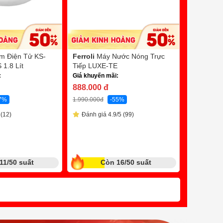
m Điện Tử KS-
Ferroli
Máy Nước Nóng Trực
Paramax
1.8 Lít
Tiếp LUXE-TE
Tay PASI
:
Giá khuyến mãi:
210w
Bl
888.000
đ
Giá khuyến
7%
1.990.000
đ
-55%
5.390.0
 (12)
Đánh giá 4.9/5 (99)
9.490.000
đ
Quà tặng tr
Đánh giá
11/50 suất
Còn 16/50 suất