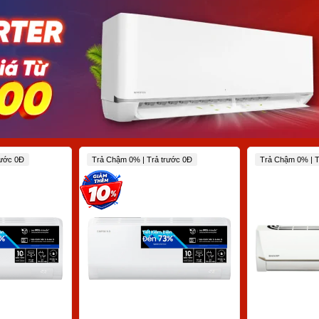
rước 0Đ
Trả Chậm 0% | Trả trước 0Đ
Trả Chậm 0% | T