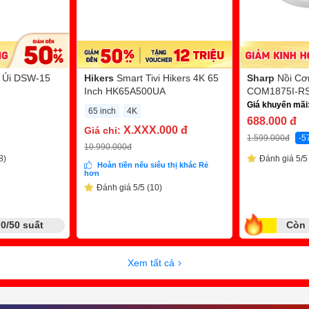
 Ủi DSW-15
Hikers
Smart Tivi Hikers 4K 65
Sharp
Nồi Cơ
Inch HK65A500UA
COM1875I-RS 
Giá khuyến mãi
65 inch
4K
688.000
đ
X.XXX.000
đ
Giá chỉ:
1.599.000
đ
-5
10.990.000
đ
8)
Đánh giá 5/5
Hoàn tiền nếu siêu thị khác Rẻ
hơn
Đánh giá 5/5 (10)
0/50 suất
Còn 
Xem tất cả