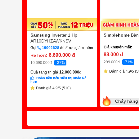
Samsung
Inverter 1 Hp
Simplehome
Bàn
AR10DYHZAWKNSV
Giá khuyến mãi:
Gọi
19002628
để được giảm thêm
88.000
đ
6.690.000
đ
Rẻ hơn:
299.000
đ
-71%
10.690.000
đ
-37%
Đánh giá 4.9/5 (5
Quà tặng trị giá
12.000.000
đ
Hoàn tiền nếu siêu thị khác Rẻ
hơn
Đánh giá 4.9/5 (510)
Cháy hàng 