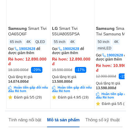
Samsung
Smart Tivi
LG
Smart Tivi
Samsung
Smart A
QA65Q6F
55UA8055PSA
Tivi Samsung Mini
LED 4K 50 Inch
65 inch
4K
QLED
55 inch
4K
50 inch
4K
UA50M77HA
miniLED
Gọi
19002628
để
Gọi
19002628
để
được giảm thêm
được giảm thêm
Gọi
19002628
để
Rẻ hơn:
12.890.000
Rẻ hơn:
12.890.000
được giảm thêm
đ
đ
Rẻ hơn:
10.990.0
-29%
-17%
đ
18.100.000
đ
15.590.000
đ
-15%
12.900.000
đ
Quà tặng trị giá
Quà tặng trị giá
14.074.000
đ
13.500.000
đ
Quà tặng trị giá
Hoàn tiền gấp đôi nếu
Hoàn tiền gấp đôi nếu
13.598.000
đ
đâu Rẻ hơn
đâu Rẻ hơn
Hoàn tiền gấp đôi 
Đánh giá 5/5 (29)
Đánh giá 4.9/5 (19)
đâu Rẻ hơn
Đánh giá 5/5 (8)
Tính năng nổi bật
Mô tả sản phẩm
Thông số kỹ thuật
Hư