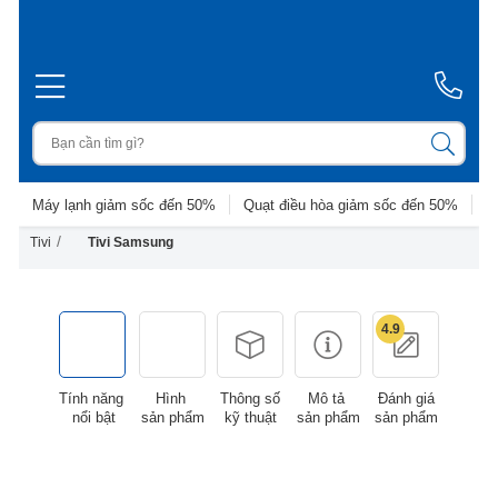
Máy lạnh giảm sốc đến 50%
Quạt điều hòa giảm sốc đến 50%
D
/
Tivi
Tivi Samsung
4.9
Tính năng
Hình
Thông số
Mô tả
Đánh giá
nổi bật
sản phẩm
kỹ thuật
sản phẩm
sản phẩm