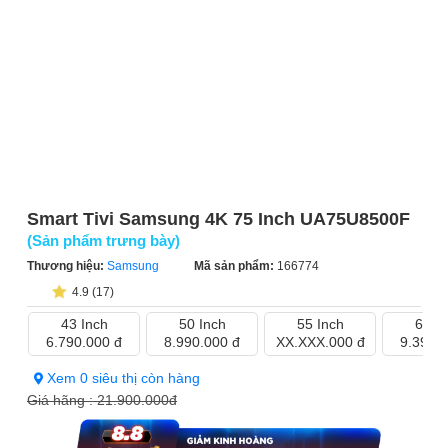
Smart Tivi Samsung 4K 75 Inch UA75U8500F
(Sản phẩm trưng bày)
Thương hiệu:
Samsung
Mã sản phẩm:
166774
4.9 (17)
43 Inch
50 Inch
55 Inch
65 I
6.790.000 đ
8.990.000 đ
XX.XXX.000 đ
9.390.
Xem 0 siêu thị còn hàng
Giá hãng :
21.900.000đ