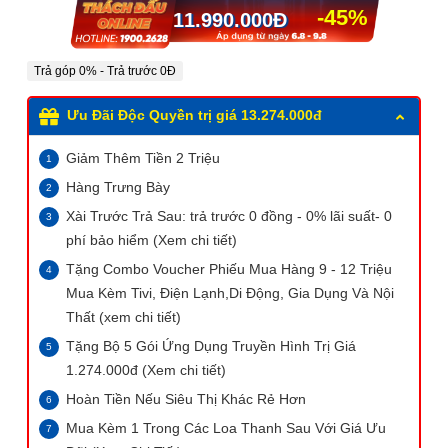
-45%
11.990.000
Đ
Trả góp 0% - Trả trước 0Đ
Ưu Đãi Độc Quyền trị giá 13.274.000đ
Giảm Thêm Tiền 2 Triệu
Hàng Trưng Bày
Xài Trước Trả Sau: trả trước 0 đồng - 0% lãi suất- 0
phí bảo hiểm (Xem chi tiết)
Tặng Combo Voucher Phiếu Mua Hàng 9 - 12 Triệu
Mua Kèm Tivi, Điện Lạnh,Di Động, Gia Dụng Và Nội
Thất (xem chi tiết)
Tặng Bộ 5 Gói Ứng Dụng Truyền Hình Trị Giá
1.274.000
đ
(Xem chi tiết)
Hoàn Tiền Nếu Siêu Thị Khác Rẻ Hơn
Mua Kèm 1 Trong Các Loa Thanh Sau Với Giá Ưu