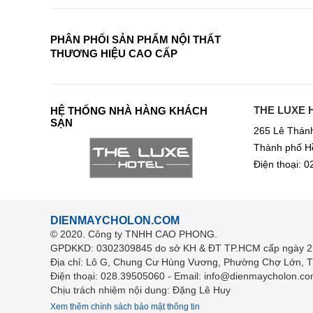
PHÂN PHỐI SẢN PHẨM NỘI THẤT
THƯƠNG HIỆU CAO CẤP
THE LUXE 
HỆ THỐNG NHÀ HÀNG KHÁCH
SẠN
265 Lê Thán
Thành phố H
Điện thoại: 
DIENMAYCHOLON.COM
© 2020. Công ty TNHH CAO PHONG.
GPDKKD: 0302309845 do sở KH & ĐT TP.HCM cấp ngày 2
Địa chỉ: Lô G, Chung Cư Hùng Vương, Phường Chợ Lớn, 
Điện thoại: 028.39505060 - Email: info@dienmaycholon.co
Chịu trách nhiệm nội dung: Đặng Lê Huy
Xem thêm chính sách bảo mật thông tin