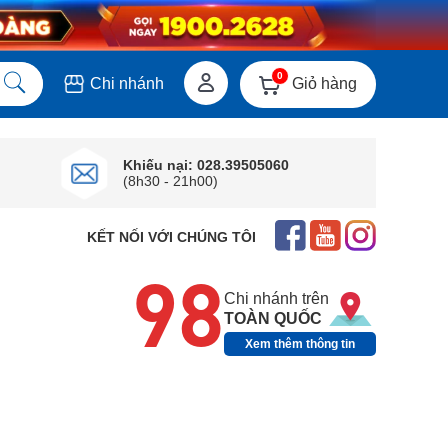
0
Giỏ hàng
Chi nhánh
Khiếu nại: 028.39505060
(8h30 - 21h00)
KẾT NỐI VỚI CHÚNG TÔI
98
Chi nhánh trên
TOÀN QUỐC
Xem thêm thông tin