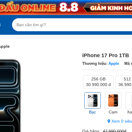
c
Apple
iPhone 17 Pro 1TB
Thương hiệu:
Apple
Mã 
256 GB
512
30.990.000 đ
36.990
Bạc
Cam
Xa
Xem 0 siêu
Giá hãng :
47.990.000đ