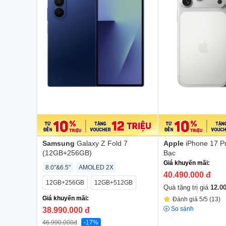
Samsung
Galaxy Z Fold 7
Apple
iPhone 17 
(12GB+256GB)
Bạc
Giá khuyến mãi:
8.0"&6.5"
AMOLED 2X
40.490.000
đ
12GB+256GB
12GB+512GB
Quà tặng trị giá
12.0
Giá khuyến mãi:
Đánh giá 5/5 (13)
So sánh
38.990.000
đ
46.990.000
đ
-17%