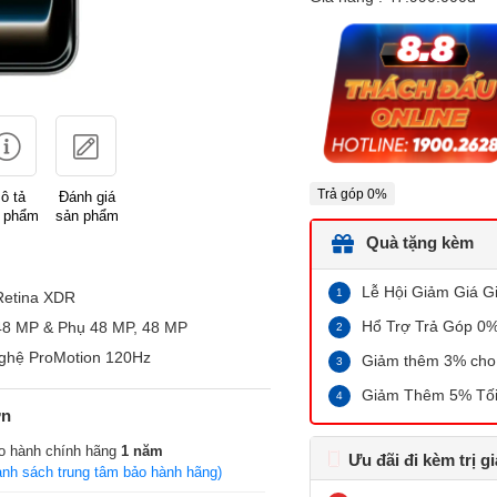
Trả góp 0%
ô tả
Đánh giá
 phẩm
sản phẩm
Quà tặng kèm
Lễ Hội Giảm Giá G
Retina XDR
Hổ Trợ Trả Góp 0%,
48 MP & Phụ 48 MP, 48 MP
ghệ ProMotion 120Hz
Giảm thêm 3% cho 
Giảm Thêm 5% Tối
ớn
o hành chính hãng
1 năm
Ưu đãi đi kèm trị g
anh sách trung tâm bảo hành hãng)