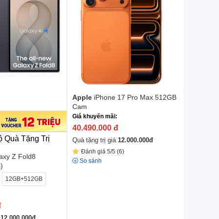
Apple
iPhone 17 Pro Max 512GB
Cam
Giá khuyến mãi:
40.490.000
đ
ộ Quà Tặng Trị
Quà tặng trị giá
12.000.000
đ
Đánh giá 5/5 (6)
axy Z Fold8
So sánh
)
12GB+512GB
đ
á
12.000.000
đ