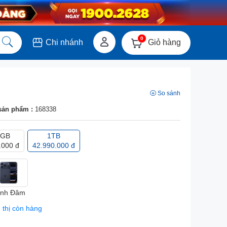
0
Giỏ hàng
Chi nhánh
So sánh
sản phẩm :
168338
 GB
1TB
.000 đ
42.990.000 đ
nh Đâm
 thị còn hàng