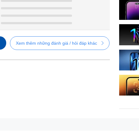
Xem thêm những đánh giá / hỏi đáp khác
iPhone 17 Pro chuyển từ khung Titanium sang nhôm
với cụm camera “Plateau” mới trải dài toàn bộ bề ngang mặt lư
o điểm nhấn ấn tượng mà còn mở rộng không gian tích hợp các c