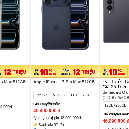
Đặt Trước B
Pro Max 512GB
Apple
iPhone 17 Pro Max 512GB
Giá 25 Triệu
Samsung
Gal
256 GB
512 GB
1TB
2TB
(12GB+256GB
Giá khuyến mãi:
12GB+256GB
00.000
đ
40.490.000
đ
Giá khuyến mãi:
Quà tặng trị giá
12.000.000
đ
46.990.000
Đánh giá 5/5 (3)
Quà tặng trị gi