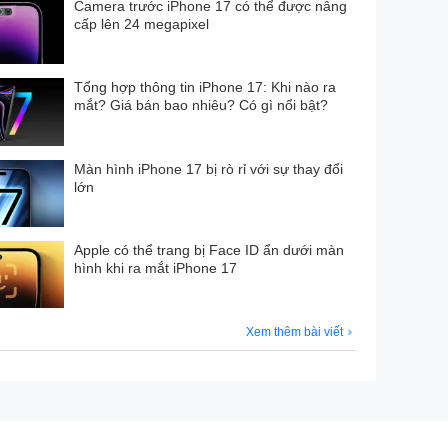
Camera trước iPhone 17 có thể được nâng
cấp lên 24 megapixel
Tổng hợp thông tin iPhone 17: Khi nào ra
mắt? Giá bán bao nhiêu? Có gì nổi bật?
Màn hình iPhone 17 bị rò rỉ với sự thay đổi
lớn
Apple có thể trang bị Face ID ẩn dưới màn
hình khi ra mắt iPhone 17
Xem thêm bài viết
ng, thay thế module camera vuông quen thuộc trên
ảm biến lớn hơn.