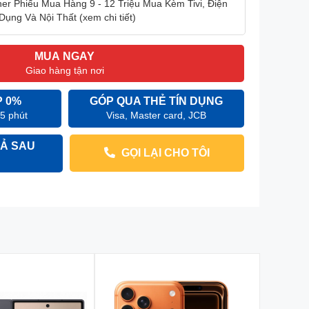
r Phiếu Mua Hàng 9 - 12 Triệu Mua Kèm Tivi, Điện
Dụng Và Nội Thất (xem chi tiết)
MUA NGAY
Giao hàng tận nơi
P 0%
GÓP QUA THẺ TÍN DỤNG
 5 phút
Visa, Master card, JCB
Ả SAU
GỌI LẠI CHO TÔI