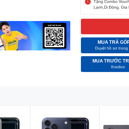
Tặng Combo Vouche
Lạnh,Di Động, Gia 
MUA TRẢ GÓ
Duyệt hồ sơ trong
MUA TRƯỚC TR
Kredivo