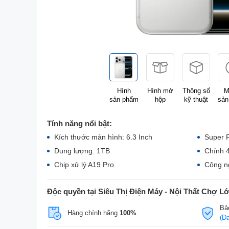
Hình
Hình mở
Thông số
M
sản phẩm
hộp
kỹ thuật
sản
Tính năng nổi bật:
Kích thước màn hình: 6.3 Inch
Super 
Dung lượng: 1TB
Chính 
Chip xử lý A19 Pro
Công n
Độc quyền tại Siêu Thị Điện Máy - Nội Thất Chợ L
Bả
Hàng chính hãng
100%
(D