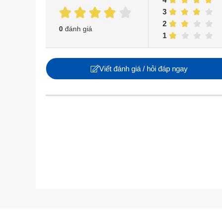
3
2
0
đánh giá
1
Viết đánh giá / hỏi đáp ngay
Bên cạnh đó, iPhone 17 Pro lần đầu tiên ra mắt 
phiên bản tiền nhiệm. Thiết kế này không chỉ tạ