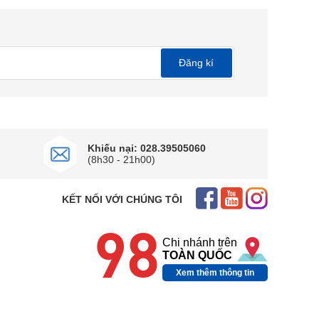
Đăng kí
Khiếu nại: 028.39505060
(8h30 - 21h00)
KẾT NỐI VỚI CHÚNG TÔI
98
Chi nhánh trên
TOÀN QUỐC
Xem thêm thông tin