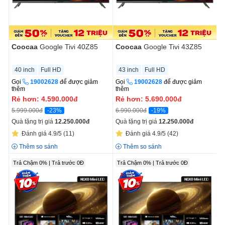
Coocaa
Google Tivi 40Z85
Coocaa
Google Tivi 43Z85
40 inch
Full HD
43 inch
Full HD
Gọi
19002628
để được giảm
Gọi
19002628
để được giảm
thêm
thêm
Rẻ hơn:
4.590.000
đ
Rẻ hơn:
5.690.000
đ
-23%
-19%
5.999.000đ
6.990.000đ
Quà tặng trị giá
12.250.000
đ
Quà tặng trị giá
12.250.000
đ
Đánh giá 4.9/5
(11)
Đánh giá 4.9/5
(42)
Thêm so sánh
Thêm so sánh
Trả Chậm 0% | Trả trước 0Đ
Trả Chậm 0% | Trả trước 0Đ