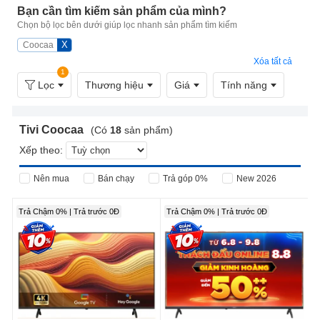
Bạn cần tìm kiếm sản phẩm của mình?
Chọn bộ lọc bên dưới giúp lọc nhanh sản phẩm tìm kiếm
X
Coocaa
Xóa tất cả
1
Lọc
Thương hiệu
Giá
Tính năng
Tivi Coocaa
(Có
18
sản phẩm)
Xếp theo:
Nên mua
Bán chạy
Trả góp 0%
New 2026
Trả Chậm 0% | Trả trước 0Đ
Trả Chậm 0% | Trả trước 0Đ