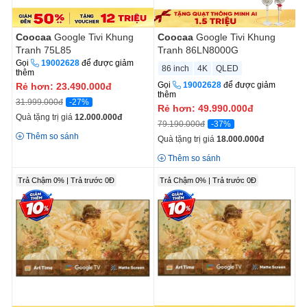
Coocaa
Google Tivi Khung
Coocaa
Google Tivi Khung
Tranh 75L85
Tranh 86LN8000G
Gọi
19002628
để được giảm
86 inch
4K
QLED
thêm
Gọi
19002628
để được giảm
Rẻ hơn:
23.490.000
đ
thêm
-27%
31.999.000đ
Rẻ hơn:
49.990.000
đ
Quà tặng trị giá
12.000.000
đ
-37%
79.190.000đ
Thêm so sánh
Quà tặng trị giá
18.000.000
đ
Thêm so sánh
Trả Chậm 0% | Trả trước 0Đ
Trả Chậm 0% | Trả trước 0Đ