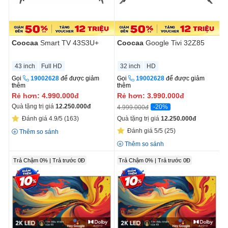
Coocaa
Smart TV 43S3U+
Coocaa
Google Tivi 32Z85
43 inch
Full HD
32 inch
HD
Gọi
19002628
để được giảm
Gọi
19002628
để được giảm
thêm
thêm
Rẻ hơn:
4.990.000
đ
Rẻ hơn:
3.990.000
đ
Quà tặng trị giá
12.250.000
đ
-20%
4.999.000đ
Đánh giá 4.9/5
(163)
Quà tặng trị giá
12.250.000
đ
Đánh giá 5/5
(25)
Thêm so sánh
Thêm so sánh
Trả Chậm 0% | Trả trước 0Đ
Trả Chậm 0% | Trả trước 0Đ