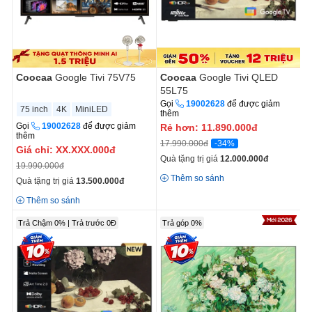
Coocaa
Google Tivi 75V75
Coocaa
Google Tivi QLED
55L75
Gọi
19002628
để được giảm
75 inch
4K
MiniLED
thêm
Gọi
19002628
để được giảm
Rẻ hơn:
11.890.000
đ
thêm
-34%
17.990.000đ
Giá chỉ:
XX.XXX.000đ
Quà tặng trị giá
12.000.000
đ
19.990.000đ
Thêm so sánh
Quà tặng trị giá
13.500.000
đ
Thêm so sánh
New
Trả Chậm 0% | Trả trước 0Đ
Trả góp 0%
2026