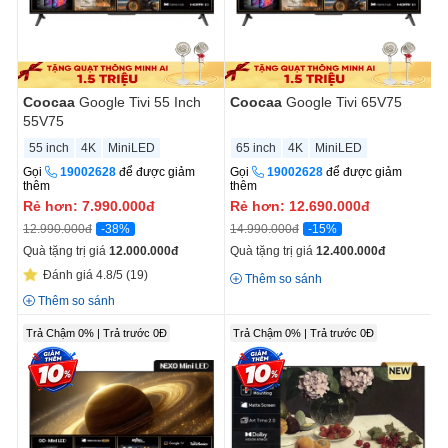
Coocaa
Google Tivi 55 Inch
Coocaa
Google Tivi 65V75
55V75
55 inch
4K
MiniLED
65 inch
4K
MiniLED
Gọi
19002628
để được giảm
Gọi
19002628
để được giảm
thêm
thêm
Rẻ hơn:
7.990.000
đ
Rẻ hơn:
12.690.000
đ
-38%
-15%
12.990.000đ
14.990.000đ
Quà tặng trị giá
12.000.000
đ
Quà tặng trị giá
12.400.000
đ
Đánh giá 4.8/5
(19)
Thêm so sánh
Thêm so sánh
Trả Chậm 0% | Trả trước 0Đ
Trả Chậm 0% | Trả trước 0Đ