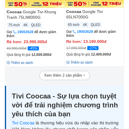
Coocaa
Google Tivi
Coocaa
Google Tivi Khung
65LN7000G
Tranh 75LN8000G
65 inch
4K
QLED
75 inch
4K
QLED
Gọi
19002628
để được giảm
Gọi
19002628
để được giảm
thêm
thêm
Rẻ hơn:
13.190.000
đ
Rẻ hơn:
23.990.000
đ
-27%
17.990.000đ
-45%
43.990.000đ
Quà tặng trị giá
12.400.000
đ
Quà tặng trị giá
12.000.000
đ
Thêm so sánh
Thêm so sánh
Xem thêm 2 sản phẩm
Tivi Coocaa - Sự lựa chọn tuyệt
vời để trải nghiệm chương trình
yêu thích của bạn
Tivi Coocaa
là thương hiệu vừa du nhập vào thị trường