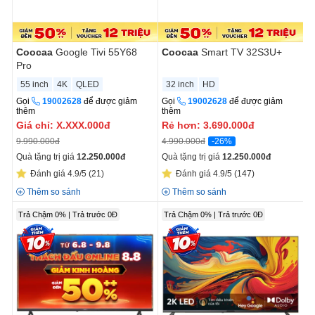
Coocaa
Google Tivi 55Y68
Coocaa
Smart TV 32S3U+
Pro
55 inch
4K
QLED
32 inch
HD
Gọi
19002628
để được giảm
Gọi
19002628
để được giảm
thêm
thêm
Giá chỉ:
X.XXX.000đ
Rẻ hơn:
3.690.000
đ
-26%
9.990.000đ
4.990.000đ
Quà tặng trị giá
12.250.000
đ
Quà tặng trị giá
12.250.000
đ
Đánh giá 4.9/5
(21)
Đánh giá 4.9/5
(147)
Thêm so sánh
Thêm so sánh
Trả Chậm 0% | Trả trước 0Đ
Trả Chậm 0% | Trả trước 0Đ