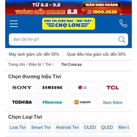
Máy lạnh giảm sốc đến 50%
Quạt điều hòa giảm sốc đến 50%
D
/
/
/
Trang chủ
Điện tử
Tivi
Tivi Coocaa
Chọn thương hiệu Tivi
Xem thêm
Chọn Loại Tivi
Loại Tivi
Smart Tivi
Android Tivi
OLED
QLED
Mini LED