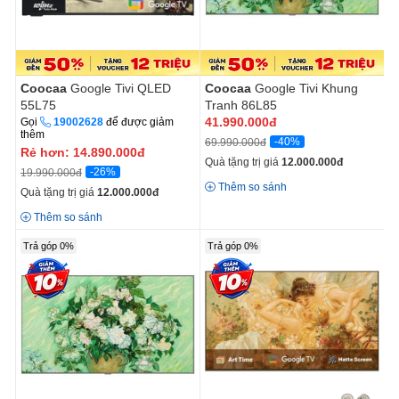
Coocaa
Google Tivi QLED
Coocaa
Google Tivi Khung
55L75
Tranh 86L85
41.990.000
đ
Gọi
19002628
để được giảm
thêm
-40%
69.990.000đ
Rẻ hơn:
14.890.000
đ
Quà tặng trị giá
12.000.000
đ
-26%
19.990.000đ
Thêm so sánh
Quà tặng trị giá
12.000.000
đ
Thêm so sánh
Trả góp 0%
Trả góp 0%