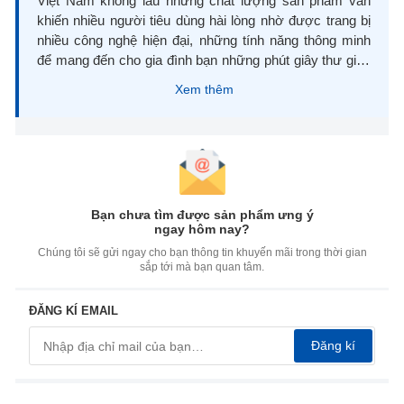
Việt Nam không lâu nhưng chất lượng sản phẩm vẫn
khiến nhiều người tiêu dùng hài lòng nhờ được trang bị
nhiều công nghệ hiện đại, những tính năng thông minh
để mang đến cho gia đình bạn những phút giây thư giãn
tuyệt vời.
Xem thêm
Tivi Coocaa
Bảng thông số kỹ thuật của tivi Coocaa
Thông
Ví dụ trên tivi
Giải thích ý nghĩa
số
Coocaa
Bạn chưa tìm được sản phẩm ưng ý
ngay hôm nay?
Kích
Chiều dài đường chéo màn
thước
Chúng tôi sẽ gửi ngay cho bạn thông tin khuyến mãi trong thời gian
32", 43", 50", 55",
hình, tính bằng inch (1 inch =
sắp tới mà bạn quan tâm.
màn
65", 85"
2.54 cm)
hình
ĐĂNG KÍ EMAIL
MiniLED, Smart
Thể hiện công nghệ đèn nền,
Loại
Tivi,Google
phần mềm hoặc hệ điều hành
Đăng kí
tivi
Tivi,Google Tivi
đang sử dụng trên sản phẩm
QLED,...
HD: 1366x768
Số lượng điểm ảnh (pixel) theo