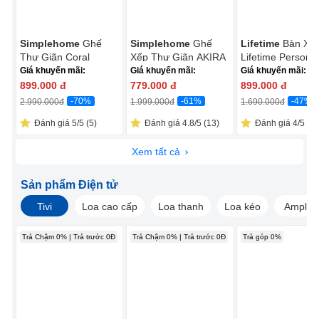
Simplehome
Ghế
Simplehome
Ghế
Lifetime
Bàn Xế
Thư Giãn Coral
Xếp Thư Giãn AKIRA
Lifetime Personal
ECOC005R Đỏ
ECOC016C Xám
Giá khuyến mãi:
Giá khuyến mãi:
Giá khuyến mãi:
899.000
đ
779.000
đ
899.000
đ
-70%
-61%
-47%
2.990.000
đ
1.999.000
đ
1.690.000
đ
Đánh giá 5/5 (5)
Đánh giá 4.8/5 (13)
Đánh giá 4/5 (1)
Xem tất cả
Sản phẩm Điện tử
Tivi
Loa cao cấp
Loa thanh
Loa kéo
Amply
Trả Chậm 0% | Trả trước 0Đ
Trả Chậm 0% | Trả trước 0Đ
Trả góp 0%