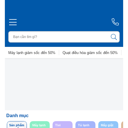
Máy lạnh giảm sốc đến 50%
Quạt điều hòa giảm sốc đến 50%
D
Danh mục
Sản phẩm
Máy lạnh
Tivi
Tủ lạnh
Máy giặt
So