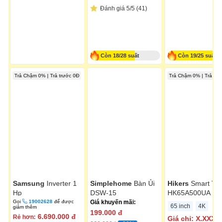
Đánh giá 5/5 (41)
Còn 18/28 suất
Còn 19/25 suất
Trả Chậm 0% | Trả trước 0Đ
Trả Chậm 0% | Trả trư
Samsung
Inverter 1
Simplehome
Bàn Ủi
Hikers
Smart Tivi
Hp
DSW-15
HK65A500UA
AR10DYHZAWKNSV
Gọi
19002628
để được
Giá khuyến mãi:
65 inch
4K
giảm thêm
199.000
đ
6.690.000
đ
Rẻ hơn:
Giá chỉ:
X.XXX.