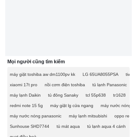
Mọi người cũng tìm kiếm
máy giặt toshiba aw dm1100pv kk
LG 65UA8055PSA
tivi 
xiaomi 17t pro
nồi cơm điện toshiba
tủ lạnh Panasonic
m
máy lạnh Daikin
tủ đông Sanaky
tcl 55p638
tr1628
ti
redmi note 15 5g
máy giặt lg cửa ngang
máy nước nóng
máy nước nóng panasonic
máy lạnh mitsubishi
oppo reno 
Sunhouse SHD7744
tủ mát aqua
tủ lạnh aqua 4 cánh
t
quạt điều hoà