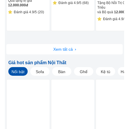
Quà tặng trị giá
Đánh giá 4.9/5 (68)
Tặng Bộ Nồi Trị Giá
12.000.000
đ
Triệu
Đánh giá 4.9/5 (20)
và Bộ quà
12.000.0
Đánh giá 4.9/5 (
Xem tất cả
Giá hot sản phẩm Nội Thất
Nổi bật
Sofa
Bàn
Ghế
Kệ tủ
Hàng