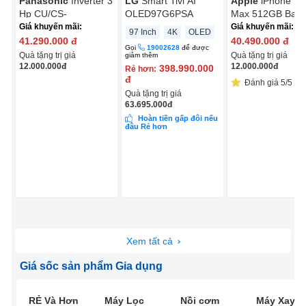
Panasonic
Inverter 3
LG
Smart Tivi AI
Apple
iPhone 17
Hp CU/CS-
OLED97G6PSA
Max 512GB Bạc
NZ24CF1H-8N
Giá khuyến mãi:
Giá khuyến mãi:
97 Inch
4K
OLED
41.290.000
đ
40.490.000
đ
Gọi
19002628
để được
Quà tặng trị giá
Quà tặng trị giá
giảm thêm
12.000.000
đ
12.000.000
đ
398.990.000
Rẻ hơn:
đ
Đánh giá 5/5 (13
Quà tặng trị giá
63.695.000
đ
Hoàn tiền gấp đôi nếu
đâu Rẻ hơn
Xem tất cả
Giá sốc sản phẩm Gia dụng
RẺ Và Hơn
Máy Lọc
Nồi cơm
Máy Xay