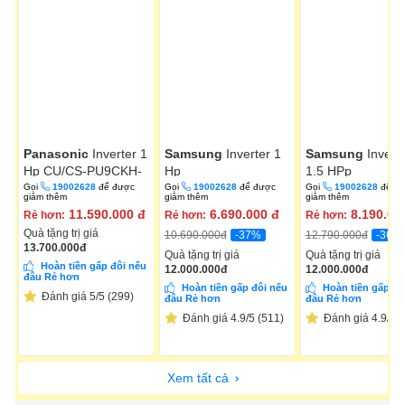
Panasonic
Inverter 1
Samsung
Inverter 1
Samsung
Invert
Hp CU/CS-PU9CKH-
Hp
1.5 HPp
8D
AR10DYHZAWKNSV
AR13DYHZAWK
Gọi
19002628
để được
Gọi
19002628
để được
Gọi
19002628
để đ
giảm thêm
giảm thêm
giảm thêm
11.590.000
đ
6.690.000
đ
8.190.00
Rẻ hơn:
Rẻ hơn:
Rẻ hơn:
Quà tặng trị giá
-37%
-36%
10.690.000
đ
12.790.000
đ
13.700.000
đ
Quà tặng trị giá
Quà tặng trị giá
Hoàn tiền gấp đôi nếu
12.000.000
đ
12.000.000
đ
đâu Rẻ hơn
Hoàn tiền gấp đôi nếu
Hoàn tiền gấp đô
Đánh giá 5/5 (299)
đâu Rẻ hơn
đâu Rẻ hơn
Đánh giá 4.9/5 (511)
Đánh giá 4.9/5 (
Xem tất cả