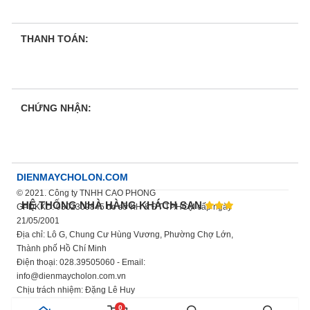
THANH TOÁN:
CHỨNG NHẬN:
DIENMAYCHOLON.COM
© 2021. Công ty TNHH CAO PHONG
HỆ THỐNG NHÀ HÀNG KHÁCH SẠN
GPDKKD: 0302309845 do sở KH & ĐT TP.HCM cấp ngày
21/05/2001
Địa chỉ: Lô G, Chung Cư Hùng Vương, Phường Chợ Lớn,
Thành phố Hồ Chí Minh
Điện thoại: 028.39505060 - Email:
info@dienmaycholon.com.vn
Chịu trách nhiệm: Đặng Lê Huy
Xem thêm chính sách bảo mật thông tin
0