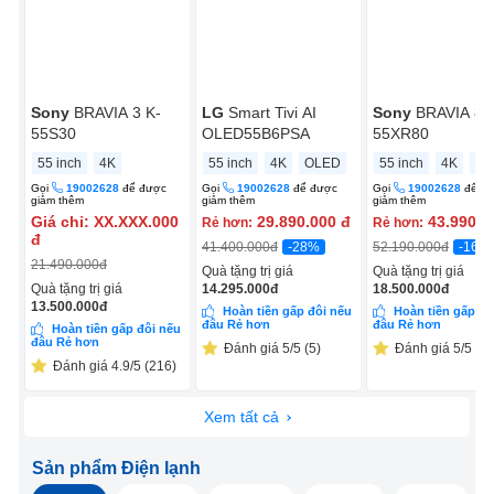
Sony
BRAVIA 3 K-
LG
Smart Tivi AI
Sony
BRAVIA 8 
55S30
OLED55B6PSA
55XR80
55 inch
4K
55 inch
4K
OLED
55 inch
4K
OL
Gọi
19002628
để được
Gọi
19002628
để được
Gọi
19002628
để đ
giảm thêm
giảm thêm
giảm thêm
Giá chỉ:
XX.XXX.000
29.890.000
đ
43.990.0
Rẻ hơn:
Rẻ hơn:
đ
-28%
-16%
41.400.000
đ
52.190.000
đ
21.490.000
đ
Quà tặng trị giá
Quà tặng trị giá
Quà tặng trị giá
14.295.000
đ
18.500.000
đ
13.500.000
đ
Hoàn tiền gấp đôi nếu
Hoàn tiền gấp đô
đâu Rẻ hơn
đâu Rẻ hơn
Hoàn tiền gấp đôi nếu
đâu Rẻ hơn
Đánh giá 5/5 (5)
Đánh giá 5/5 (5)
Đánh giá 4.9/5 (216)
Xem tất cả
Sản phẩm Điện lạnh