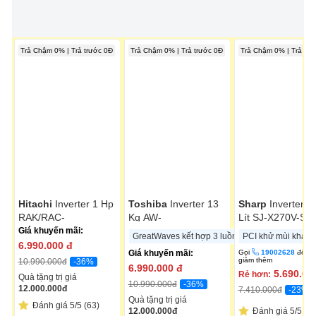
Trả Chậm 0% | Trả trước 0Đ
Trả Chậm 0% | Trả trước 0Đ
Trả Chậm 0% | Trả trư
Hitachi
Inverter 1 Hp
Toshiba
Inverter 13
Sharp
Inverter 2
RAK/RAC-
Kg AW-
Lít SJ-X270V-SL
CH10PCASV
DM1400LV(MK)
Giá khuyến mãi:
GreatWaves kết hợp 3 luồng nước
PCI khử mùi kháng
6.990.000
đ
Giá khuyến mãi:
Gọi
19002628
để đ
giảm thêm
-36%
10.990.000
đ
6.990.000
đ
5.690.00
Rẻ hơn:
Quà tặng trị giá
-36%
10.990.000
đ
12.000.000
đ
-23%
7.410.000
đ
Quà tặng trị giá
Đánh giá 5/5 (63)
12.000.000
đ
Đánh giá 5/5 (26