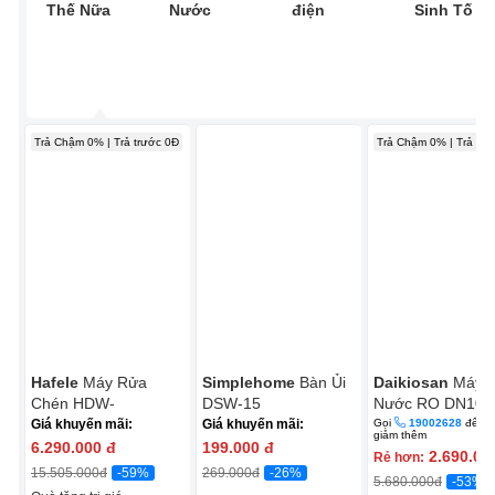
Thế Nữa
Nước
điện
Sinh Tố
Trả Chậm 0% | Trả trước 0Đ
Trả Chậm 0% | Trả trư
Hafele
Máy Rửa
Simplehome
Bàn Ủi
Daikiosan
Máy 
Chén HDW-
DSW-15
Nước RO DN107 
T5531B/538.21.350
Lõi RO Mỹ
Giá khuyến mãi:
Giá khuyến mãi:
Gọi
19002628
để đ
giảm thêm
6.290.000
đ
199.000
đ
2.690.00
Rẻ hơn:
-59%
-26%
15.505.000
đ
269.000
đ
-53%
5.680.000
đ