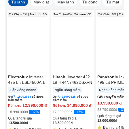
Tủ lạnh
Máy giặt
Máy lạnh
Tủ đông
Tủ mát
Trả Chậm 0% | Trả trước 0Đ
Trả Chậm 0% | Trả trước 0Đ
Trả Chậm 0% | Trả trư
Electrolux
Inverter
Hitachi
Inverter 422
Panasonic
Inver
475 Lít ESE4500A-B
Lít HR4N7462DSXVN
495 Lít PRIME+
Edition NR-
Cấp đông nhanh
Ngăn đông mềm
Ngăn đông mềm
CW530HVK9
Gọi
19002628
để được
Gọi
19002628
để được
Giá khuyến mãi:
giảm thêm
giảm thêm
19.990.000
đ
12.990.000
đ
14.990.000
đ
Rẻ hơn:
Rẻ hơn:
-31%
28.790.000
đ
-32%
-17%
18.990.000
đ
17.990.000
đ
Quà tặng trị giá
Quà tặng trị giá
Quà tặng trị giá
12.000.000
đ
13.500.000
đ
13.500.000
đ
Đánh giá 4.9/5 (