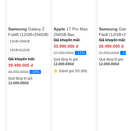
Samsung
Galaxy Z
Apple
17 Pro Max
Samsung
Galax
Fold8 (12GB+256GB)
256GB Bạc
Flip8 (12GB+25
Giá khuyến mãi:
Giá khuyến mãi:
12GB+256GB
33.990.000
đ
26.490.000
đ
12GB+512GB
-11%
-17%
37.990.000
đ
31.990.000
đ
Giá khuyến mãi:
Quà tặng trị giá
Quà tặng trị giá
12.000.000
đ
12.000.000
đ
39.490.000
đ
Đánh giá 5/5 (69)
-16%
46.990.000
đ
Quà tặng trị giá
12.000.000
đ