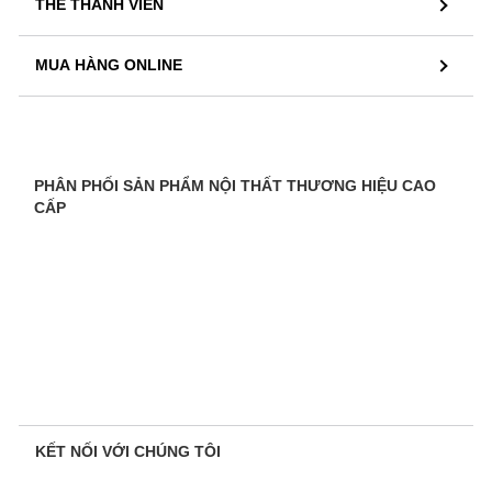
THẺ THÀNH VIÊN
MUA HÀNG ONLINE
PHÂN PHỐI SẢN PHẨM NỘI THẤT THƯƠNG HIỆU CAO
CẤP
KẾT NỐI VỚI CHÚNG TÔI