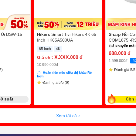
 Ủi DSW-15
Hikers
Smart Tivi Hikers 4K 65
Sharp
Nồi Cơ
Inch HK65A500UA
COM1875I-RS 
Giá khuyến mãi
65 inch
4K
688.000
đ
X.XXX.000
đ
Giá chỉ:
1.599.000
đ
-5
10.990.000
đ
6)
Đánh giá 5/5 
Hoàn tiền nếu siêu thị khác Rẻ
hơn
Đánh giá 5/5 (9)
50 suất
Còn 
Xem tất cả