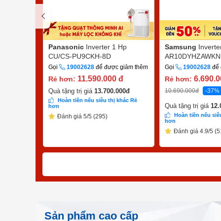
Panasonic
Inverter 1 Hp
Samsung
Inverte
CU/CS-PU9CKH-8D
AR10DYHZAWKN
Gọi
19002628
để được giảm thêm
Gọi
19002628
để 
11.590.000
đ
6.690.
Rẻ hơn:
Rẻ hơn:
10.690.000
đ
-37%
Quà tặng trị giá
13.700.000
đ
Hoàn tiền nếu siêu thị khác Rẻ
Quà tặng trị giá
12.
hơn
Hoàn tiền nếu siê
Đánh giá 5/5 (295)
hơn
Đánh giá 4.9/5 (5
Sản phẩm cao cấp