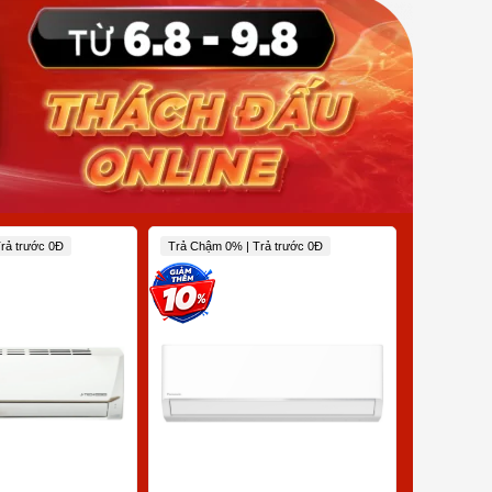
rả trước 0Đ
Trả Chậm 0% | Trả trước 0Đ
Trả Chậm 0