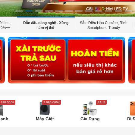
Online,
Dẫn đầu công nghệ - Xứng
Sắm Điều Hòa Comfee, Rinh
 50%++
tầm vị thế
Smartphone Trendy
.190.000đ
2.990.000đ
SALE
Lạnh
Máy Giặt
Gia Dụng
Di 