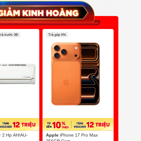
rả trước 0Đ
Trả góp 0%
Trả Chậm 0
er 2 Hp AH/AU-
Apple
iPhone 17 Pro Max
Sanaky
B