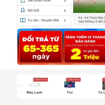
Sản phẩm khác
Nội thất
6.8 - 9.8 Thách Đấu 
Tư vấn - Khuyến Mãi
Sale Khổng Lồ đến
3.990.000đ
3.390.000đ
2
Máy Lạnh
Tivi
Tủ 