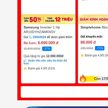
Samsung
Inverter 1 Hp
Simplehome
Bàn
AR10DYHZAWKNSV
Giá khuyến mãi:
Gọi
19002628
để được giảm thêm
88.000
đ
6.690.000
đ
Rẻ hơn:
299.000
đ
-71%
10.690.000
đ
-37%
Đánh giá 4.9/5 (5
Quà tặng trị giá
12.000.000
đ
Hoàn tiền nếu siêu thị khác Rẻ
hơn
Đánh giá 4.9/5 (510)
Còn 17/