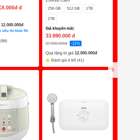
256GB Cam
Hồng Ngo
Giá khuyến
XX.000đ
đ
256 GB
512 GB
1TB
1.888.0
2TB
3.990.000
đ
á
12.000.000
đ
Giá khuyến mãi:
Đánh giá
 siêu thị khác Rẻ
33.990.000
đ
 (98)
37.990.000
đ
-11%
Quà tặng trị giá
12.000.000
đ
C
Đánh giá 4.9/5 (41)
Trả Chậm 0