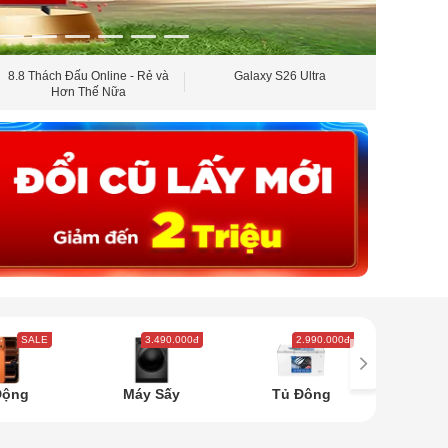
8.8 Thách Đấu Online - Rẻ và
Galaxy S26 Ultra
Bộ đ
Hơn Thế Nữa
SALE
3.490.000đ
2.990.000đ
5
Động
Máy Sấy
Tủ Đông
Tủ