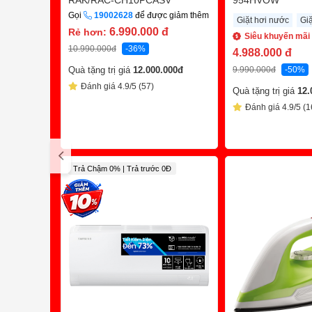
RAK/RAC-CH10PCASV
954HVOW
Gọi
19002628
để được giảm thêm
Giặt hơi nước
Gi
6.990.000
đ
Rẻ hơn:
Siêu khuyến mãi
10.990.000
đ
-36%
4.988.000
đ
9.990.000
đ
-50%
Quà tặng trị giá
12.000.000
đ
Đánh giá 4.9/5 (57)
Quà tặng trị giá
12.
Đánh giá 4.9/5 (1
Trả Chậm 0% | Trả trước 0Đ