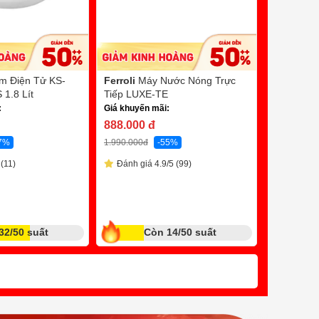
m Điện Tử KS-
Ferroli
Máy Nước Nóng Trực
Paramax
1.8 Lít
Tiếp LUXE-TE
Tay PASI
:
Giá khuyến mãi:
210w
Bl
888.000
đ
Giá khuyến
7%
1.990.000
đ
-55%
5.390.0
(11)
Đánh giá 4.9/5 (99)
9.490.000
đ
Quà tặng tr
Đánh giá
32/50 suất
Còn 14/50 suất