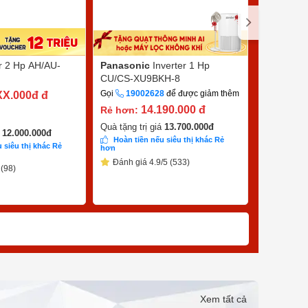
er 2 Hp AH/AU-
Panasonic
Inverter 1 Hp
Sharp
Inv
CU/CS-XU9BKH-8
X10CEW
Gọi
19002628
để được giảm thêm
Gọi
1900
XX.000đ
đ
14.190.000
đ
7
Rẻ hơn:
Rẻ hơn:
9.390.000
đ
Quà tặng trị giá
13.700.000
đ
á
12.000.000
đ
Hoàn tiền nếu siêu thị khác Rẻ
 siêu thị khác Rẻ
Quà tặng tr
hơn
Hoàn tiề
Đánh giá 4.9/5 (533)
 (98)
hơn
Đánh giá
Xem tất cả