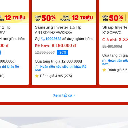
r 1 Hp
Samsung
Inverter 1.5 Hp
Sharp
Invert
SV
AR13DYHZAWKNSV
X18CEWC
được giảm thêm
Gọi
19002628
để được giảm thêm
X.X
Giá chỉ:
000
đ
8.190.000
đ
Rẻ hơn:
15.490.000
đ
12.790.000
đ
-36%
Quà tặng trị gi
Hoàn tiền nếu
000.000
đ
Quà tặng trị giá
12.000.000
đ
hơn
u thị khác Rẻ
Hoàn tiền nếu siêu thị khác Rẻ
Đánh giá 5/5
hơn
10)
Đánh giá 4.9/5 (275)
Xem tất cả