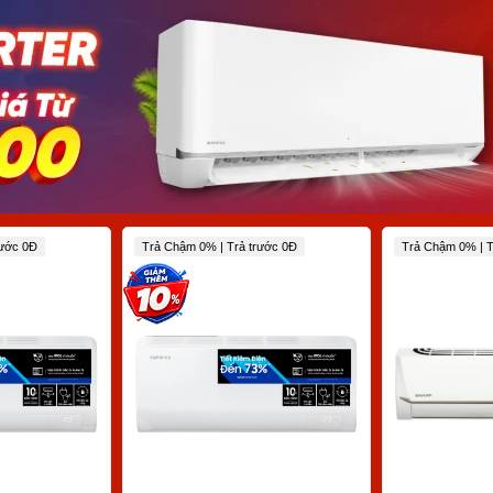
rước 0Đ
Trả Chậm 0% | Trả trước 0Đ
Trả Chậm 0% | T