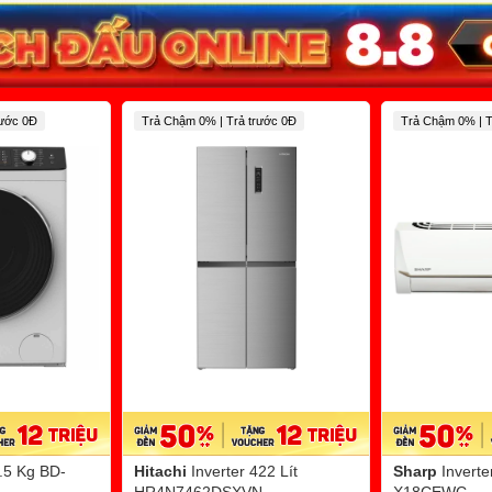
rước 0Đ
Trả Chậm 0% | Trả trước 0Đ
Trả Chậm 0% | T
9.5 Kg BD-
Hitachi
Inverter 422 Lít
Sharp
Invert