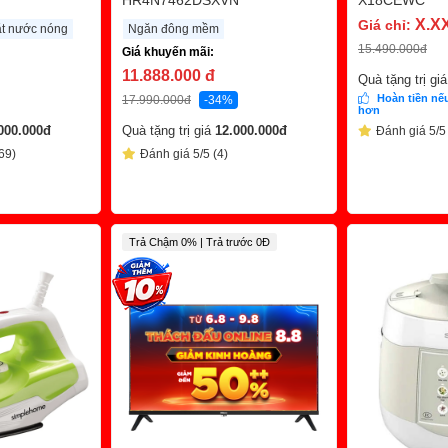
HR4N7462DSXVN
X18CEWC
X.X
Giá chỉ:
ặt nước nóng
Ngăn đông mềm
15.490.000
đ
Giá khuyến mãi:
11.888.000
đ
Quà tặng trị gi
Hoàn tiền nếu
17.990.000
đ
-34%
hơn
000.000
đ
Quà tặng trị giá
12.000.000
đ
Đánh giá 5/5
69)
Đánh giá 5/5 (4)
Trả Chậm 0% | Trả trước 0Đ