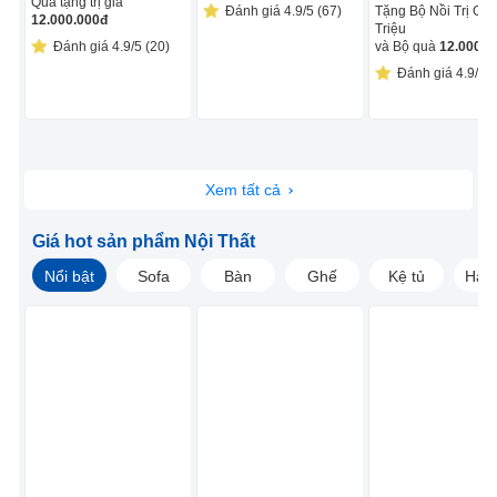
Quà tặng trị giá
Đánh giá 4.9/5 (67)
Tặng Bộ Nồi Trị Giá
12.000.000
đ
Triệu
Đánh giá 4.9/5 (20)
và Bộ quà
12.000.0
Đánh giá 4.9/5 (
Xem tất cả
Giá hot sản phẩm Nội Thất
Nổi bật
Sofa
Bàn
Ghế
Kệ tủ
Hàng