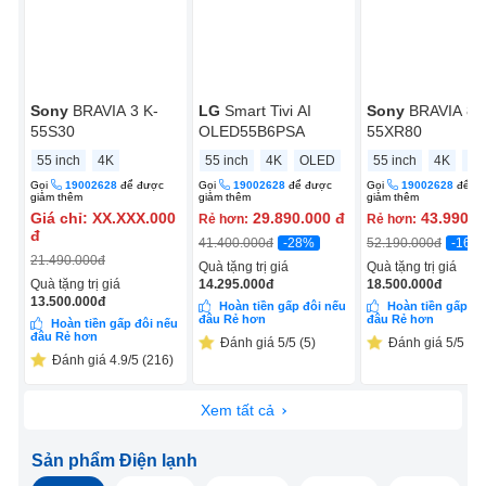
Sony
BRAVIA 3 K-
LG
Smart Tivi AI
Sony
BRAVIA 8 
55S30
OLED55B6PSA
55XR80
55 inch
4K
55 inch
4K
OLED
55 inch
4K
OL
Gọi
19002628
để được
Gọi
19002628
để được
Gọi
19002628
để đ
giảm thêm
giảm thêm
giảm thêm
Giá chỉ:
XX.XXX.000
29.890.000
đ
43.990.0
Rẻ hơn:
Rẻ hơn:
đ
-28%
-16%
41.400.000
đ
52.190.000
đ
21.490.000
đ
Quà tặng trị giá
Quà tặng trị giá
Quà tặng trị giá
14.295.000
đ
18.500.000
đ
13.500.000
đ
Hoàn tiền gấp đôi nếu
Hoàn tiền gấp đô
đâu Rẻ hơn
đâu Rẻ hơn
Hoàn tiền gấp đôi nếu
đâu Rẻ hơn
Đánh giá 5/5 (5)
Đánh giá 5/5 (5)
Đánh giá 4.9/5 (216)
Xem tất cả
Sản phẩm Điện lạnh