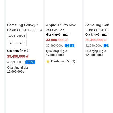
Samsung
Galaxy Z
Apple
17 Pro Max
Samsung
Galax
Fold8 (12GB+256GB)
256GB Bạc
Flip8 (12GB+25
Giá khuyến mãi:
Giá khuyến mãi:
12GB+256GB
33.990.000
đ
26.490.000
đ
12GB+512GB
-11%
-17%
37.990.000
đ
31.990.000
đ
Giá khuyến mãi:
Quà tặng trị giá
Quà tặng trị giá
12.000.000
đ
12.000.000
đ
39.490.000
đ
Đánh giá 5/5 (69)
-16%
46.990.000
đ
Quà tặng trị giá
12.000.000
đ