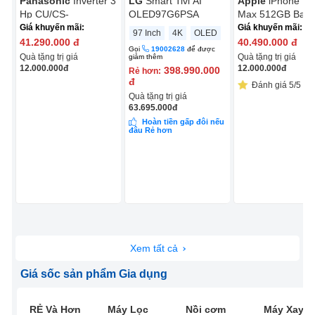
Panasonic
Inverter 3
LG
Smart Tivi AI
Apple
iPhone 17
Hp CU/CS-
OLED97G6PSA
Max 512GB Bạc
NZ24CF1H-8N
Giá khuyến mãi:
Giá khuyến mãi:
97 Inch
4K
OLED
41.290.000
đ
40.490.000
đ
Gọi
19002628
để được
Quà tặng trị giá
Quà tặng trị giá
giảm thêm
12.000.000
đ
12.000.000
đ
398.990.000
Rẻ hơn:
đ
Đánh giá 5/5 (13
Quà tặng trị giá
63.695.000
đ
Hoàn tiền gấp đôi nếu
đâu Rẻ hơn
Xem tất cả
Giá sốc sản phẩm Gia dụng
RẺ Và Hơn
Máy Lọc
Nồi cơm
Máy Xay