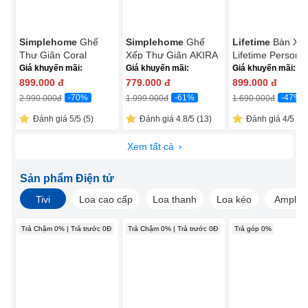
Simplehome
Ghế
Simplehome
Ghế
Lifetime
Bàn Xế
Thư Giãn Coral
Xếp Thư Giãn AKIRA
Lifetime Personal
ECOC005R Đỏ
ECOC016C Xám
Giá khuyến mãi:
Giá khuyến mãi:
Giá khuyến mãi:
899.000
đ
779.000
đ
899.000
đ
-70%
-61%
-47%
2.990.000
đ
1.999.000
đ
1.690.000
đ
Đánh giá 5/5 (5)
Đánh giá 4.8/5 (13)
Đánh giá 4/5 (1)
Xem tất cả
Sản phẩm Điện tử
Tivi
Loa cao cấp
Loa thanh
Loa kéo
Amply
Trả Chậm 0% | Trả trước 0Đ
Trả Chậm 0% | Trả trước 0Đ
Trả góp 0%