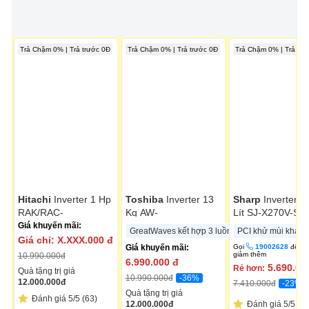
Trả Chậm 0% | Trả trước 0Đ
Trả Chậm 0% | Trả trước 0Đ
Trả Chậm 0% | Trả trư
Hitachi
Inverter 1 Hp
Toshiba
Inverter 13
Sharp
Inverter 2
RAK/RAC-
Kg AW-
Lít SJ-X270V-SL
CH10PCASV
DM1400LV(MK)
Giá khuyến mãi:
GreatWaves kết hợp 3 luồng nước
PCI khử mùi kháng
Giá chỉ:
X.XXX.000
đ
Giá khuyến mãi:
Gọi
19002628
để đ
giảm thêm
10.990.000
đ
6.990.000
đ
5.690.00
Rẻ hơn:
Quà tặng trị giá
-36%
10.990.000
đ
12.000.000
đ
-23%
7.410.000
đ
Quà tặng trị giá
Đánh giá 5/5 (63)
12.000.000
đ
Đánh giá 5/5 (26