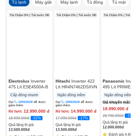
Tủ lạnh
Máy giặt
Máy lạnh
Tủ đông
Tủ mát
Trả Chậm 0% | Trả trước 0Đ
Trả Chậm 0% | Trả trước 0Đ
Trả Chậm 0% | Trả trư
Electrolux
Inverter
Hitachi
Inverter 422
Panasonic
Inver
475 Lít ESE4500A-B
Lít HR4N7462DSXVN
495 Lít PRIME+
Edition NR-
Cấp đông nhanh
Ngăn đông mềm
Ngăn đông mềm
CW530HVK9
Gọi
19002628
để được
Gọi
19002628
để được
Giá khuyến mãi:
giảm thêm
giảm thêm
19.990.000
đ
12.990.000
đ
14.990.000
đ
Rẻ hơn:
Rẻ hơn:
-31%
28.790.000
đ
-32%
-17%
18.990.000
đ
17.990.000
đ
Quà tặng trị giá
Quà tặng trị giá
Quà tặng trị giá
12.000.000
đ
13.500.000
đ
13.500.000
đ
Đánh giá 4.9/5 (