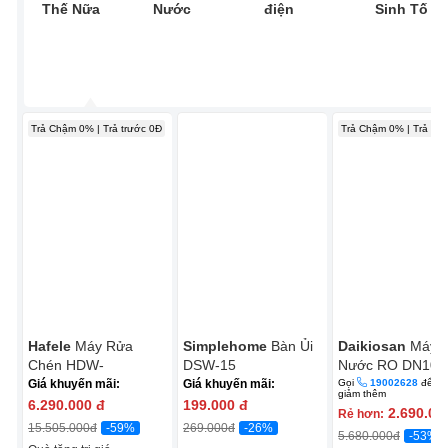
Thế Nữa
Nước
điện
Sinh Tố
Trả Chậm 0% | Trả trước 0Đ
Trả Chậm 0% | Trả trư
Hafele
Máy Rửa
Simplehome
Bàn Ủi
Daikiosan
Máy 
Chén HDW-
DSW-15
Nước RO DN107 
T5531B/538.21.350
Lõi RO Mỹ
Giá khuyến mãi:
Giá khuyến mãi:
Gọi
19002628
để đ
giảm thêm
6.290.000
đ
199.000
đ
2.690.00
Rẻ hơn:
-59%
-26%
15.505.000
đ
269.000
đ
-53%
5.680.000
đ