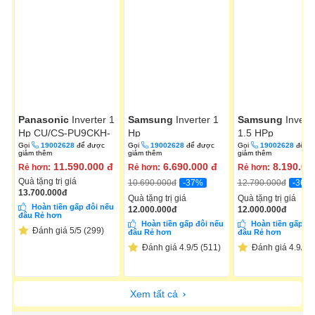
Panasonic
Inverter 1
Samsung
Inverter 1
Samsung
Invert
Hp CU/CS-PU9CKH-
Hp
1.5 HPp
8D
AR10DYHZAWKNSV
AR13DYHZAWK
Gọi
19002628
để được
Gọi
19002628
để được
Gọi
19002628
để đ
giảm thêm
giảm thêm
giảm thêm
11.590.000
đ
6.690.000
đ
8.190.00
Rẻ hơn:
Rẻ hơn:
Rẻ hơn:
Quà tặng trị giá
-37%
-36%
10.690.000
đ
12.790.000
đ
13.700.000
đ
Quà tặng trị giá
Quà tặng trị giá
Hoàn tiền gấp đôi nếu
12.000.000
đ
12.000.000
đ
đâu Rẻ hơn
Hoàn tiền gấp đôi nếu
Hoàn tiền gấp đô
Đánh giá 5/5 (299)
đâu Rẻ hơn
đâu Rẻ hơn
Đánh giá 4.9/5 (511)
Đánh giá 4.9/5 (
Xem tất cả