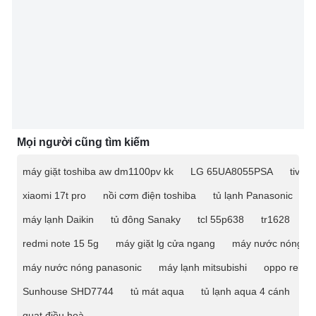
Mọi người cũng tìm kiếm
máy giặt toshiba aw dm1100pv kk
LG 65UA8055PSA
tivi 
xiaomi 17t pro
nồi cơm điện toshiba
tủ lạnh Panasonic
m
máy lạnh Daikin
tủ đông Sanaky
tcl 55p638
tr1628
ti
redmi note 15 5g
máy giặt lg cửa ngang
máy nước nóng
máy nước nóng panasonic
máy lạnh mitsubishi
oppo reno 
Sunhouse SHD7744
tủ mát aqua
tủ lạnh aqua 4 cánh
t
quạt điều hoà