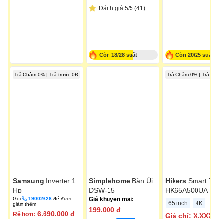
Đánh giá 5/5 (41)
Còn 18/28 suất
Còn 20/25 suất
Trả Chậm 0% | Trả trước 0Đ
Trả Chậm 0% | Trả trư
Samsung
Inverter 1
Simplehome
Bàn Ủi
Hikers
Smart Tivi
Hp
DSW-15
HK65A500UA
AR10DYHZAWKNSV
Gọi
19002628
để được
Giá khuyến mãi:
65 inch
4K
giảm thêm
199.000
đ
6.690.000
đ
Rẻ hơn:
Giá chỉ:
X.XXX.