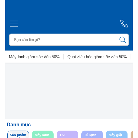
Máy lạnh giảm sốc đến 50%
Quạt điều hòa giảm sốc đến 50%
D
Danh mục
Sản phẩm
Máy lạnh
Tivi
Tủ lạnh
Máy giặt
So