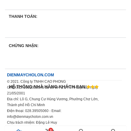
THANH TOÁN:
CHỨNG NHẬN:
DIENMAYCHOLON.COM
© 2021. Công ty TNHH CAO PHONG
HỆ THỐNG NHÀ HÀNG KHÁCH SẠN
GPDKKD: 0302309845 do sở KH & ĐT TP.HCM cấp ngày
21/05/2001
Địa chỉ: Lô G, Chung Cư Hùng Vương, Phường Chợ Lớn,
Thành phố Hồ Chí Minh
Điện thoại: 028.39505060 - Email:
info@dienmaycholon.com.vn
Chịu trách nhiệm: Đặng Lê Huy
Xem thêm chính sách bảo mật thông tin
0