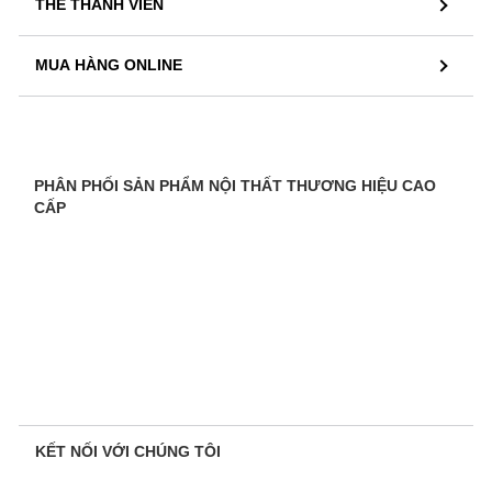
THẺ THÀNH VIÊN
MUA HÀNG ONLINE
PHÂN PHỐI SẢN PHẨM NỘI THẤT THƯƠNG HIỆU CAO
CẤP
KẾT NỐI VỚI CHÚNG TÔI