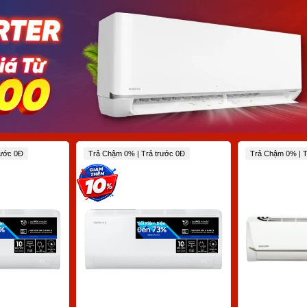
rước 0Đ
Trả Chậm 0% | Trả trước 0Đ
Trả Chậm 0% | T