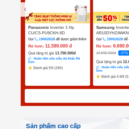
Panasonic
Inverter 1 Hp
Samsung
Inverte
CU/CS-PU9CKH-8D
AR10DYHZAWKN
Gọi
19002628
để được giảm thêm
Gọi
19002628
để 
11.590.000
đ
6.690.
Rẻ hơn:
Rẻ hơn:
10.690.000
đ
-37%
Quà tặng trị giá
13.700.000
đ
Hoàn tiền nếu siêu thị khác Rẻ
Quà tặng trị giá
12.
hơn
Hoàn tiền nếu siê
Đánh giá 5/5 (295)
hơn
Đánh giá 4.9/5 (5
Sản phẩm cao cấp