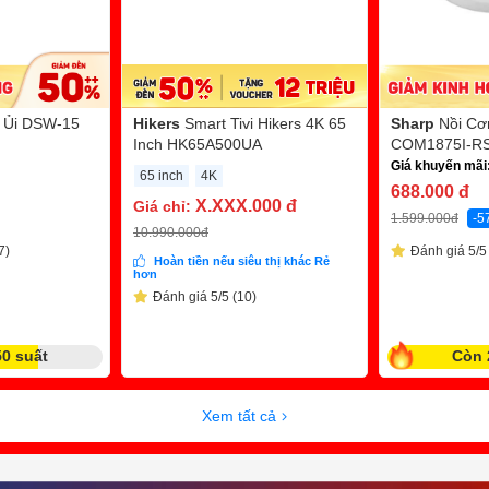
 Ủi DSW-15
Hikers
Smart Tivi Hikers 4K 65
Sharp
Nồi Cơ
Inch HK65A500UA
COM1875I-RS 
Giá khuyến mãi
65 inch
4K
688.000
đ
X.XXX.000
đ
Giá chỉ:
1.599.000
đ
-5
10.990.000
đ
7)
Đánh giá 5/5 
Hoàn tiền nếu siêu thị khác Rẻ
hơn
Đánh giá 5/5 (10)
50 suất
Còn 
Xem tất cả