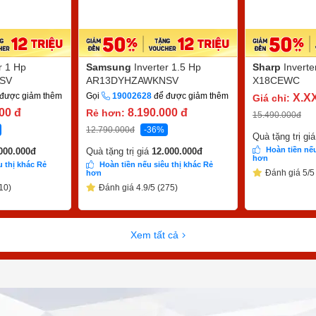
r 1 Hp
Samsung
Inverter 1.5 Hp
Sharp
Invert
SV
AR13DYHZAWKNSV
X18CEWC
được giảm thêm
Gọi
19002628
để được giảm thêm
X.X
Giá chỉ:
000
đ
8.190.000
đ
Rẻ hơn:
15.490.000
đ
12.790.000
đ
-36%
Quà tặng trị gi
Hoàn tiền nếu
000.000
đ
Quà tặng trị giá
12.000.000
đ
hơn
u thị khác Rẻ
Hoàn tiền nếu siêu thị khác Rẻ
Đánh giá 5/5
hơn
10)
Đánh giá 4.9/5 (275)
Xem tất cả