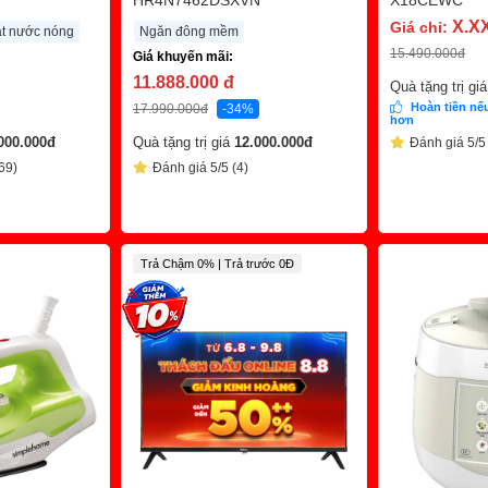
HR4N7462DSXVN
X18CEWC
X.X
Giá chỉ:
ặt nước nóng
Ngăn đông mềm
15.490.000
đ
Giá khuyến mãi:
11.888.000
đ
Quà tặng trị gi
Hoàn tiền nếu
17.990.000
đ
-34%
hơn
000.000
đ
Quà tặng trị giá
12.000.000
đ
Đánh giá 5/5
69)
Đánh giá 5/5 (4)
Trả Chậm 0% | Trả trước 0Đ