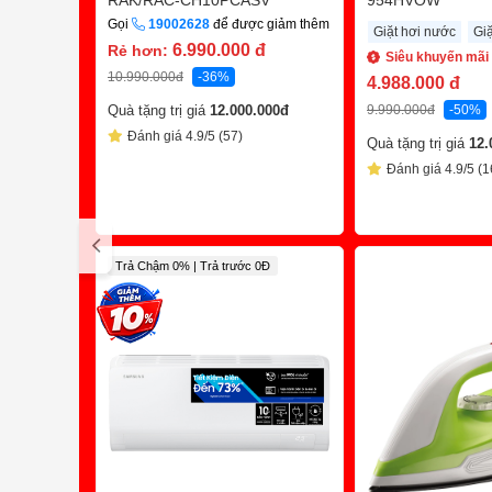
RAK/RAC-CH10PCASV
954HVOW
Gọi
19002628
để được giảm thêm
Giặt hơi nước
Gi
6.990.000
đ
Rẻ hơn:
Siêu khuyến mãi
10.990.000
đ
-36%
4.988.000
đ
9.990.000
đ
-50%
Quà tặng trị giá
12.000.000
đ
Đánh giá 4.9/5 (57)
Quà tặng trị giá
12.
Đánh giá 4.9/5 (1
Trả Chậm 0% | Trả trước 0Đ