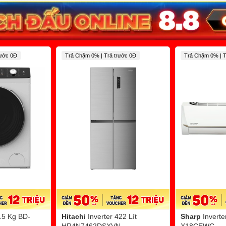
rước 0Đ
Trả Chậm 0% | Trả trước 0Đ
Trả Chậm 0% | T
9.5 Kg BD-
Hitachi
Inverter 422 Lít
Sharp
Invert