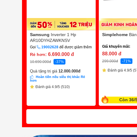
Samsung
Inverter 1 Hp
Simplehome
Bàn
AR10DYHZAWKNSV
Giá khuyến mãi:
Gọi
19002628
để được giảm thêm
88.000
đ
6.690.000
đ
Rẻ hơn:
299.000
đ
-71%
10.690.000
đ
-37%
Đánh giá 4.9/5 (5
Quà tặng trị giá
12.000.000
đ
Hoàn tiền nếu siêu thị khác Rẻ
hơn
Đánh giá 4.9/5 (510)
Còn 36/