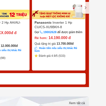
er 2 Hp AH/AU-
Panasonic
Inverter 1 Hp
Sharp
Inv
CU/CS-XU9BKH-8
X10CEW
Gọi
19002628
để được giảm thêm
Gọi
1900
XX.000đ
đ
14.190.000
đ
7
Rẻ hơn:
Rẻ hơn:
9.390.000
đ
Quà tặng trị giá
13.700.000
đ
á
12.000.000
đ
Hoàn tiền nếu siêu thị khác Rẻ
 siêu thị khác Rẻ
Quà tặng tr
hơn
Hoàn tiề
Đánh giá 4.9/5 (533)
 (98)
hơn
Đánh giá
Xem tất cả