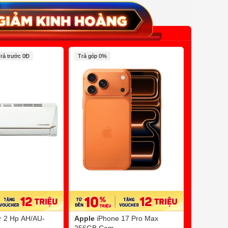
rả trước 0Đ
Trả góp 0%
Trả Chậm 0
er 2 Hp AH/AU-
Apple
iPhone 17 Pro Max
Sanaky
B