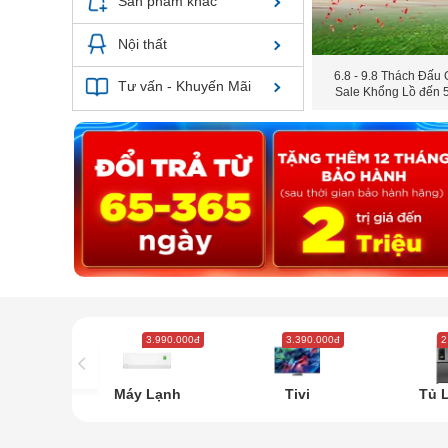
Sản phẩm khác
Nội thất
6.8 - 9.8 Thách Đấu 
Tư vấn - Khuyến Mãi
Sale Khổng Lồ đến
3.990.000đ
3.390.000đ
2
Máy Lạnh
Tivi
Tủ 