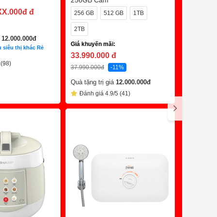
256GB Cam
Hồng Ngo
Giá khuyến
XX.000đ
đ
256 GB
512 GB
1TB
1.888.0
2TB
3.990.000
đ
á
12.000.000
đ
Giá khuyến mãi:
Đánh giá
 siêu thị khác Rẻ
33.990.000
đ
 (98)
37.990.000
đ
-11%
Quà tặng trị giá
12.000.000
đ
C
Đánh giá 4.9/5 (41)
Trả Chậm 0