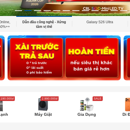
Online,
Dẫn đầu công nghệ - Xứng
Galaxy S26 Ultra
 50%++
tầm vị thế
.190.000đ
2.990.000đ
SALE
Lạnh
Máy Giặt
Gia Dụng
Di 