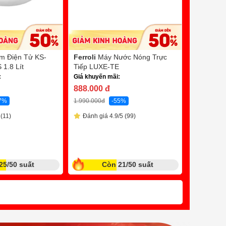
m Điện Tử KS-
Ferroli
Máy Nước Nóng Trực
Paramax
1.8 Lít
Tiếp LUXE-TE
Tay PASI
:
Giá khuyến mãi:
210w
Bl
888.000
đ
Giá khuyến
7%
1.990.000
đ
-55%
5.390.0
(11)
Đánh giá 4.9/5 (99)
9.490.000
đ
Quà tặng tr
Đánh giá
25/50 suất
Còn 21/50 suất