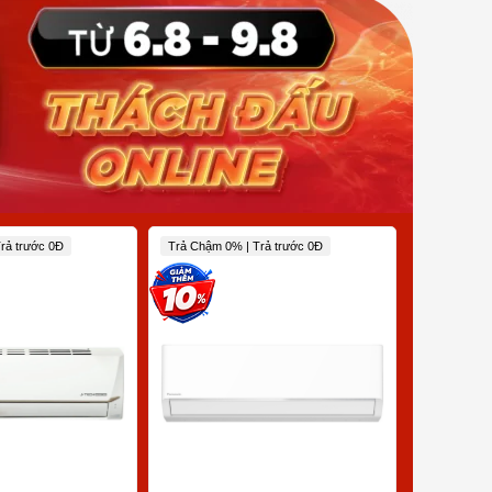
rả trước 0Đ
Trả Chậm 0% | Trả trước 0Đ
Trả Chậm 0