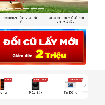
Bespoke AI Đáng Mua - Vừa
Panasonic - Thay cũ đổi mới
Panasoni
Ý
thu hồi 2 triệu
tủ 
SALE
3.490.000đ
2.990.000đ
5
Động
Máy Sấy
Tủ Đông
Tủ