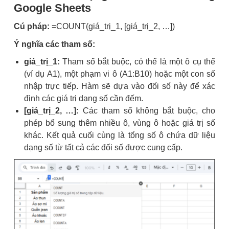
Google Sheets
Cú pháp:
=COUNT(giá_trị_1, [giá_trị_2, …])
Ý nghĩa các tham số:
giá_trị_1:
Tham số bắt buộc, có thể là một ô cụ thể
(ví dụ A1), một phạm vi ô (A1:B10) hoặc một con số
nhập trực tiếp. Hàm sẽ dựa vào đối số này để xác
định các giá trị dạng số cần đếm.
[giá_trị_2, …]:
Các tham số không bắt buộc, cho
phép bổ sung thêm nhiều ô, vùng ô hoặc giá trị số
khác. Kết quả cuối cùng là tổng số ô chứa dữ liệu
dạng số từ tất cả các đối số được cung cấp.