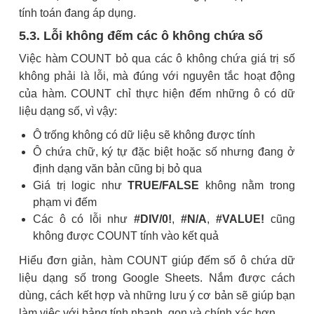
tính toán đang áp dụng.
5.3. Lỗi không đếm các ô không chứa số
Việc hàm COUNT bỏ qua các ô không chứa giá trị số
không phải là lỗi, mà đúng với nguyên tắc hoạt động
của hàm. COUNT chỉ thực hiện đếm những ô có dữ
liệu dạng số, vì vậy:
Ô trống không có dữ liệu sẽ không được tính
Ô chứa chữ, ký tự đặc biệt hoặc số nhưng đang ở
định dạng văn bản cũng bị bỏ qua
Giá trị logic như
TRUE/FALSE
không nằm trong
phạm vi đếm
Các ô có lỗi như
#DIV/0!
,
#N/A
,
#VALUE!
cũng
không được COUNT tính vào kết quả
Hiểu đơn giản, hàm COUNT giúp đếm số ô chứa dữ
liệu dạng số trong Google Sheets. Nắm được cách
dùng, cách kết hợp và những lưu ý cơ bản sẽ giúp bạn
làm việc với bảng tính nhanh, gọn và chính xác hơn.