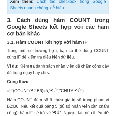
Xem thêm:
Cách tạo checkbox trong Google
Sheets nhanh chóng, dễ hiểu
3. Cách dùng hàm COUNT trong
Google Sheets kết hợp với các hàm
cơ bản khác
3.1. Hàm COUNT kết hợp với hàm IF
Trong một số trường hợp, bạn có thể dùng COUNT
cùng IF để kiểm tra điều kiện dữ liệu.
Ví dụ:
Kiểm tra danh sách nhân viên đã chấm công đầy
đủ trong ngày hay chưa.
Công thức:
=IF(COUNT(B2:B6)=5;"ĐỦ";"CHƯA ĐỦ")
Hàm COUNT đếm số ô chứa giá trị số trong phạm vi
B2:B6. Nếu kết quả bằng 5 (đủ số nhân viên cần chấm
công), hàm IF sẽ trả về “
ĐỦ
”. Ngược lại, nếu thiếu dữ