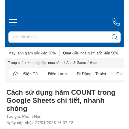
Máy lạnh giảm sốc đến 50%
Quạt điều hòa giảm sốc đến 50%
D
/
/
/
Trang chủ
Kinh nghiệm mua sắm
App & Game
App
Điện Tử
Điện Lạnh
Di Động - Tablet
Gia D
Cách sử dụng hàm COUNT trong
Google Sheets chi tiết, nhanh
chóng
Tác giả: Phạm Nam
Ngày cập nhật: 27/01/2026 16:07:22