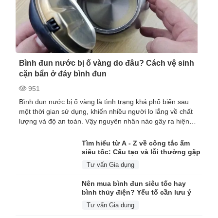
Bình đun nước bị ố vàng do đâu? Cách vệ sinh
cặn bẩn ở đáy bình đun
951
Bình đun nước bị ố vàng là tình trạng khá phổ biến sau
một thời gian sử dụng, khiến nhiều người lo lắng về chất
lượng và độ an toàn. Vậy nguyên nhân nào gây ra hiện
tượng này, có phải do bình kém chất...
Tìm hiểu từ A - Z về công tắc ấm
siêu tốc: Cấu tạo và lỗi thường gặp
Tư vấn Gia dụng
Nên mua bình đun siêu tốc hay
bình thủy điện? Yếu tố cần lưu ý
Tư vấn Gia dụng