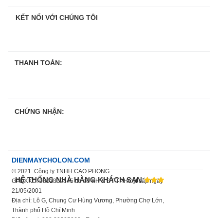
KẾT NỐI VỚI CHÚNG TÔI
THANH TOÁN:
CHỨNG NHẬN:
DIENMAYCHOLON.COM
© 2021. Công ty TNHH CAO PHONG
HỆ THỐNG NHÀ HÀNG KHÁCH SẠN
GPDKKD: 0302309845 do sở KH & ĐT TP.HCM cấp ngày
21/05/2001
Địa chỉ: Lô G, Chung Cư Hùng Vương, Phường Chợ Lớn,
Thành phố Hồ Chí Minh