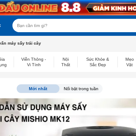
c
vấn máy sấy trái cây
Gia
Viễn Thông -
Nội
Sức Khỏe &
Mẹo
ụng
Vi Tính
Thất
Sắc Đẹp
Vặt
Mới nhất
Nổi bật trong tuần