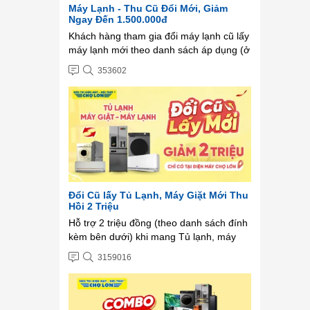
Máy Lạnh - Thu Cũ Đổi Mới, Giảm
Ngay Đến 1.500.000đ
Khách hàng tham gia đổi máy lạnh cũ lấy
máy lạnh mới theo danh sách áp dụng (ở
mục 3) sẽ được trừ trực tiếp
353602
đến 1.500.000 VNĐ ...
Đổi Cũ lấy Tủ Lạnh, Máy Giặt Mới Thu
Hồi 2 Triệu
Hỗ trợ 2 triệu đồng (theo danh sách đính
kèm bên dưới) khi mang Tủ lạnh, máy
giặt cũ đổi lấy tủ lạnh, máy giặt mới từ
3159016
các thương hiệu: Panasonic - Toshiba -
Electrolux - Hitachi - LG - Aqua -
Samsung ...