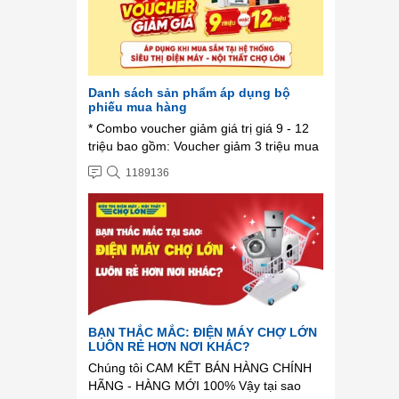
Danh sách sản phẩm áp dụng bộ
phiếu mua hàng
* Combo voucher giảm giá trị giá 9 - 12
triệu bao gồm: Voucher giảm 3 triệu mua
Máy lọc nước - Bếp âm. Voucher giảm 1
1189136
triệu mua Robot hút bụi - Lọc không khí -
Nồi cơm - Máy ép chậm - Bộ
nồi. Voucher ...
BẠN THẮC MẮC: ĐIỆN MÁY CHỢ LỚN
LUÔN RẺ HƠN NƠI KHÁC?
Chúng tôi CAM KẾT BÁN HÀNG CHÍNH
HÃNG - HÀNG MỚI 100% Vậy tại sao