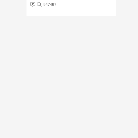
chúng tôi lại bán rẻ hơn nơi khác ? ...
947497