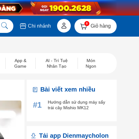
0
Giỏ hàng
Chi nhánh
App &
AI - Trí Tuệ
Món
Game
Nhân Tạo
Ngon
Bài viết xem nhiều
Hướng dẫn sử dụng máy sấy
#1
trái cây Mishio MK12
Tải app Dienmaycholon