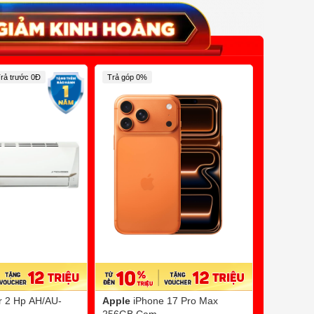
rả trước 0Đ
Trả góp 0%
er 2 Hp AH/AU-
Apple
iPhone 17 Pro Max
Simpleh