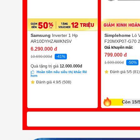
Samsung
Inverter 1 Hp
Simplehome
Lò 
AR10DYHZAWKNSV
F20MXP07-G70 20
Giá khuyến mãi:
6.290.000
đ
799.000
đ
10.690.000
đ
-41%
1.599.000
đ
-50%
Quà tặng trị giá
12.000.000
đ
Đánh giá 5/5 (81)
Hoàn tiền nếu siêu thị khác Rẻ
hơn
Đánh giá 4.9/5 (508)
Còn 15/