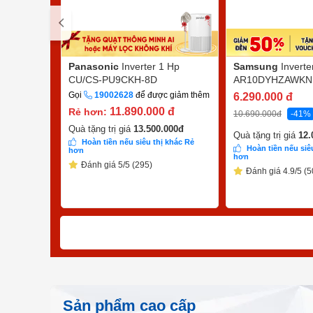
Panasonic
Inverter 1 Hp
Samsung
Inverte
CU/CS-PU9CKH-8D
AR10DYHZAWKN
Gọi
19002628
để được giảm thêm
6.290.000
đ
11.890.000
đ
Rẻ hơn:
10.690.000
đ
-41%
Quà tặng trị giá
13.500.000
đ
Quà tặng trị giá
12.
Hoàn tiền nếu siêu thị khác Rẻ
Hoàn tiền nếu siê
hơn
hơn
Đánh giá 5/5 (295)
Đánh giá 4.9/5 (5
Sản phẩm cao cấp