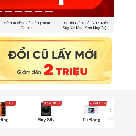
Mở bán đồng hồ thông minh
Ưu Đãi Giảm Đến 20% Máy
Mát Lạ
Garmin
Sấy Khi Mua Kèm Máy Giặt
Aqua - Electrolux
SALE
3.490.000đ
2.990.000đ
5
Động
Máy Sấy
Tủ Đông
Tủ