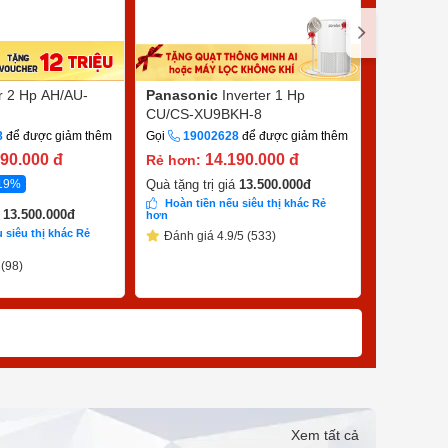
er 2 Hp AH/AU-
Panasonic
Inverter 1 Hp
Sharp
Inv
CU/CS-XU9BKH-8
X10CEW
8
để được giảm thêm
Gọi
19002628
để được giảm thêm
Gọi
1900
490.000
đ
14.190.000
đ
7
Rẻ hơn:
Rẻ hơn:
19%
9.390.000
đ
Quà tặng trị giá
13.500.000
đ
Hoàn tiền nếu siêu thị khác Rẻ
á
13.500.000
đ
Quà tặng tr
hơn
 siêu thị khác Rẻ
Hoàn tiề
Đánh giá 4.9/5 (533)
hơn
 (98)
Đánh giá
Xem tất cả