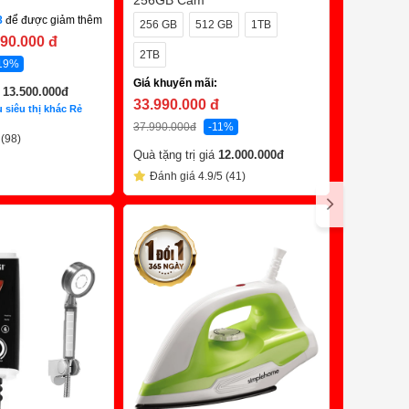
256GB Cam
MX-18F 
Giá khuyến
8
để được giảm thêm
256 GB
512 GB
1TB
149.000
490.000
đ
2TB
299.000
đ
19%
Giá khuyến mãi:
Đánh giá
á
13.500.000
đ
33.990.000
đ
 siêu thị khác Rẻ
37.990.000
đ
-11%
 (98)
Quà tặng trị giá
12.000.000
đ
Đánh giá 4.9/5 (41)
Trả Chậm 0