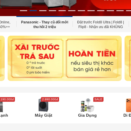
Online,
Panasonic - Thay cũ đổi mới
Đặt trước Fold8 Ultra | Fold8 |
 50%++
thu hồi 2 triệu
Flip8 - Nhận ưu đãi KHỦNG
.190.000đ
2.990.000đ
SALE
Lạnh
Máy Giặt
Gia Dụng
Di 