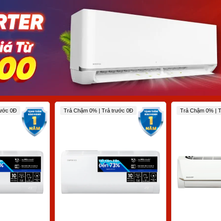
rước 0Đ
Trả Chậm 0% | Trả trước 0Đ
Trả Chậm 0% | T