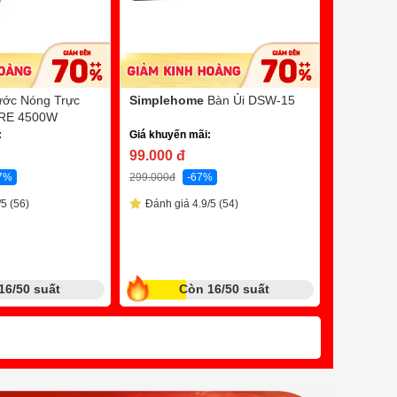
ớc Nóng Trực
Simplehome
Bàn Ủi DSW-15
Paramax
 RE 4500W
Tay PASI
:
Giá khuyến mãi:
210w
Bl
99.000
đ
Giá khuyến
7%
299.000
đ
-67%
5.390.0
5 (56)
Đánh giá 4.9/5 (54)
9.490.000
đ
Quà tặng tr
Đánh giá
16/50 suất
Còn 16/50 suất