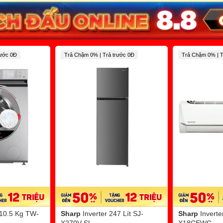
rước 0Đ
Trả Chậm 0% | Trả trước 0Đ
Trả Chậm 0% | T
 10.5 Kg TW-
Sharp
Inverter 247 Lít SJ-
Sharp
Invert