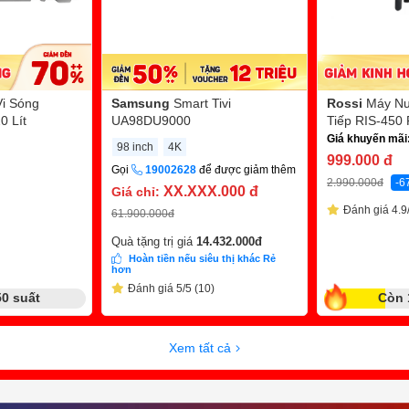
Vi Sóng
Samsung
Smart Tivi
Rossi
Máy Nư
 Lít
UA98DU9000
Tiếp RIS-450
Giá khuyến mãi
98 inch
4K
999.000
đ
Gọi
19002628
để được giảm thêm
2.990.000
đ
-6
XX.XXX.000
đ
Giá chỉ:
Đánh giá 4.9/
61.900.000
đ
Quà tặng trị giá
14.432.000
đ
Hoàn tiền nếu siêu thị khác Rẻ
hơn
Đánh giá 5/5 (10)
50 suất
Còn 
Xem tất cả