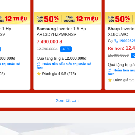
r 1 Hp
Samsung
Inverter 1.5 Hp
Sharp
Invert
SV
AR13DYHZAWKNSV
X18CEWC
Gọi
1900262
7.490.000
đ
12.
Rẻ hơn:
12.790.000
đ
-41%
15.490.000
đ
-
000.000
đ
Quà tặng trị giá
12.000.000
đ
u thị khác Rẻ
Hoàn tiền nếu siêu thị khác Rẻ
Quà tặng trị gi
hơn
Hoàn tiền nếu
08)
Đánh giá 4.9/5 (275)
hơn
Đánh giá 5/5
Xem tất cả