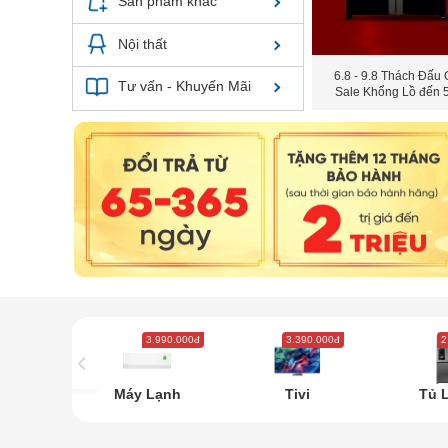
Sản phẩm khác
Nội thất
6.8 - 9.8 Thách Đấu 
Tư vấn - Khuyến Mãi
Sale Khổng Lồ đến
3.990.000đ
3.390.000đ
2
Máy Lạnh
Tivi
Tủ 