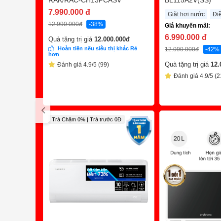
RAK/RAC-CH13PCASV
BL115A2V(SS)
7.990.000
đ
Giặt hơi nước
Điề
12.990.000
đ
-38%
Giá khuyến mãi:
6.990.000
đ
Quà tặng trị giá
12.000.000
đ
Hoàn tiền nếu siêu thị khác Rẻ
12.090.000
đ
-42%
hơn
Quà tặng trị giá
12.
Đánh giá 4.9/5 (99)
Đánh giá 4.9/5 (2
Trả Chậm 0% | Trả trước 0Đ