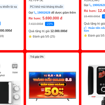
X270V-SL
X18CEWC
Gọi
1900262
u khiển từ xa
PCI khử mùi kháng khuẩn
12.
Rẻ hơn:
Gọi
19002628
để được giảm thêm
15.490.000
đ
-
5.690.000
đ
Rẻ hơn:
Quà tặng trị gi
7.410.000
đ
-23%
Hoàn tiền nếu
000.000
đ
Quà tặng trị giá
12.000.000
đ
hơn
Đánh giá 5/5
19)
Đánh giá 5/5 (25)
Trả góp 0%