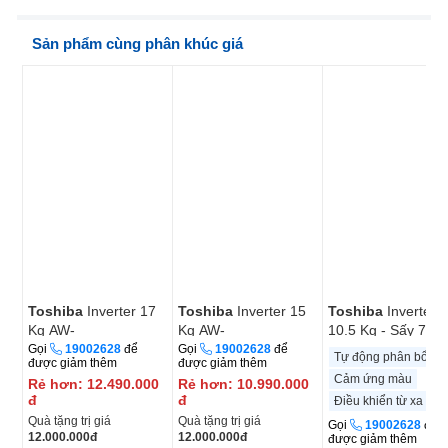
Sản phẩm cùng phân khúc giá
Toshiba
Inverter 17
Toshiba
Inverter 15
Toshiba
Inverter G
Kg AW-
Kg AW-
10.5 Kg - Sấy 7 Kg
T08DUH1800MV(MG)
T08DU1600LV(MK)
TWD-
Gọi
19002628
để
Gọi
19002628
để
Tự động phân bổ nướ
được giảm thêm
được giảm thêm
T25BZU115MWV(
Cảm ứng màu
Rẻ hơn:
12.490.000
Rẻ hơn:
10.990.000
đ
đ
Điều khiển từ xa
Quà tặng trị giá
Quà tặng trị giá
Gọi
19002628
để
12.000.000
đ
12.000.000
đ
được giảm thêm