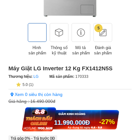
5
Hình
Thông số
Mô tả
Đánh giá
sản phẩm
kỹ thuật
sản phẩm
sản phẩm
Máy Giặt LG Inverter 12 Kg FX1412N5S
Thương hiệu:
LG
Mã sản phẩm:
170333
5.0 (1)
Xem 0 siêu thị còn hàng
Giá hãng :
16.490.000đ
-27%
11.990.000
Đ
Trả góp 0% - Trả trước 0Đ