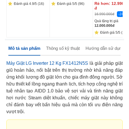
Rẻ hơn:
12.990.0
Đánh giá 4.9/5 (16)
Đánh giá 5/5 (96)
đ
-24%
16.990.000
đ
Quà tặng trị giá
12.000.000
đ
Đánh giá 5/5 (34)
Mô tả sản phẩm
Thông số kỹ thuật
Hướng dẫn sử dụng
Máy Giặt LG Inverter 12 Kg FX1412N5S
là giải pháp giặt
giũ hoàn hảo, nổi bật trên thị trường nhờ khả năng đáp
ứng khối lượng đồ giặt lớn cho gia đình đông người. Sở
hữu thiết kế lồng ngang thanh lịch, tích hợp công nghệ trí
tuệ nhân tạo AIDD 1.0 bảo vệ sợi vải và tính năng giặt
hơi nước Steam diệt khuẩn, chiếc máy giặt này không
chỉ đánh bay vết bẩn hiệu quả mà còn tối ưu điện năng
vượt trội.