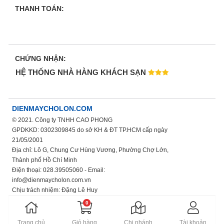
THANH TOÁN:
CHỨNG NHẬN:
HỆ THỐNG NHÀ HÀNG KHÁCH SẠN
DIENMAYCHOLON.COM
© 2021. Công ty TNHH CAO PHONG
GPDKKD: 0302309845 do sở KH & ĐT TP.HCM cấp ngày
21/05/2001
Địa chỉ: Lô G, Chung Cư Hùng Vương, Phường Chợ Lớn,
Thành phố Hồ Chí Minh
Điện thoại: 028.39505060 - Email:
info@dienmaycholon.com.vn
Chịu trách nhiệm: Đặng Lê Huy
Xem thêm chính sách bảo mật thông tin
0
Trang chủ
Giỏ hàng
Chi nhánh
Tài khoản