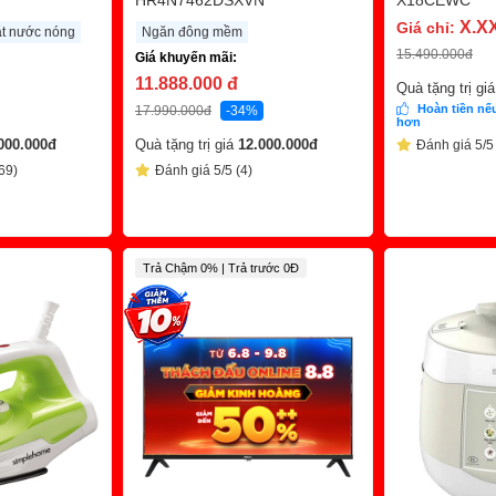
HR4N7462DSXVN
X18CEWC
X.X
Giá chỉ:
ặt nước nóng
Ngăn đông mềm
15.490.000
đ
Giá khuyến mãi:
11.888.000
đ
Quà tặng trị gi
Hoàn tiền nếu
17.990.000
đ
-34%
hơn
000.000
đ
Quà tặng trị giá
12.000.000
đ
Đánh giá 5/5
69)
Đánh giá 5/5 (4)
Trả Chậm 0% | Trả trước 0Đ