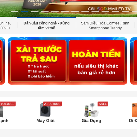
Online,
Dẫn đầu công nghệ - Xứng
Sắm Điều Hòa Comfee, Rinh
 50%++
tầm vị thế
Smartphone Trendy
.190.000đ
2.990.000đ
SALE
Lạnh
Máy Giặt
Gia Dụng
Di 