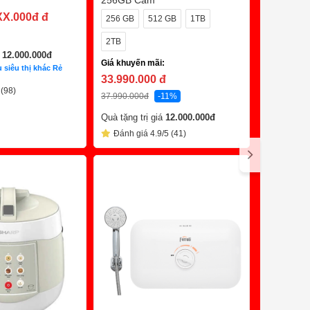
256GB Cam
Hồng Ngo
Giá khuyến
XX.000đ
đ
256 GB
512 GB
1TB
1.888.0
2TB
3.990.000
đ
á
12.000.000
đ
Giá khuyến mãi:
Đánh giá
 siêu thị khác Rẻ
33.990.000
đ
 (98)
37.990.000
đ
-11%
Quà tặng trị giá
12.000.000
đ
C
Đánh giá 4.9/5 (41)
Trả Chậm 0