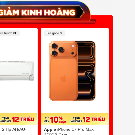
rả trước 0Đ
Trả góp 0%
Trả Chậm 0
er 2 Hp AH/AU-
Apple
iPhone 17 Pro Max
Sanaky
B