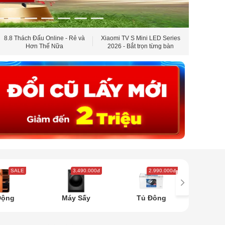
8.8 Thách Đấu Online - Rẻ và
Xiaomi TV S Mini LED Series
Ưu Đãi 
Hơn Thế Nữa
2026 - Bắt trọn từng bàn
Shok
thắng sắc nét
SALE
3.490.000đ
2.990.000đ
5
Động
Máy Sấy
Tủ Đông
Tủ