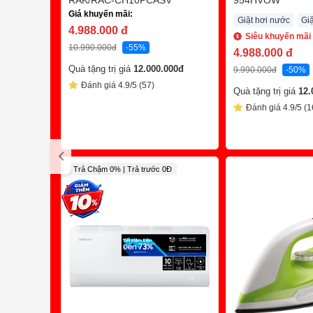
RAK/RAC-CH10PCASV
954HVOW
Giá khuyến mãi:
Giặt hơi nước
Gi
4.988.000
đ
Siêu khuyến mãi
10.990.000
đ
-55%
4.988.000
đ
Quà tặng trị giá
12.000.000
đ
9.990.000
đ
-50%
Đánh giá 4.9/5 (57)
Quà tặng trị giá
12.
Đánh giá 4.9/5 (1
Trả Chậm 0% | Trả trước 0Đ