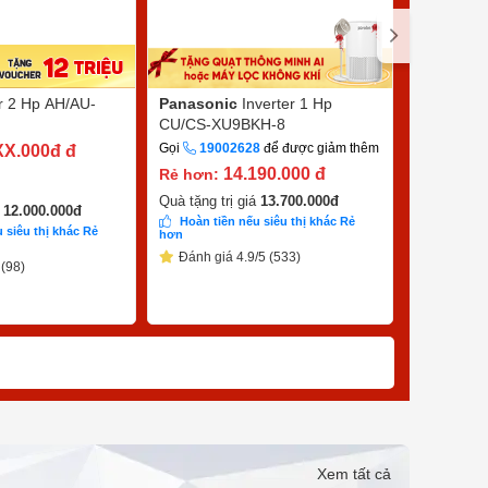
er 2 Hp AH/AU-
Panasonic
Inverter 1 Hp
Sharp
Inv
CU/CS-XU9BKH-8
X10CEW
Gọi
19002628
để được giảm thêm
Gọi
1900
XX.000đ
đ
14.190.000
đ
7
Rẻ hơn:
Rẻ hơn:
9.390.000
đ
Quà tặng trị giá
13.700.000
đ
á
12.000.000
đ
Hoàn tiền nếu siêu thị khác Rẻ
 siêu thị khác Rẻ
Quà tặng tr
hơn
Hoàn tiề
Đánh giá 4.9/5 (533)
 (98)
hơn
Đánh giá
Xem tất cả