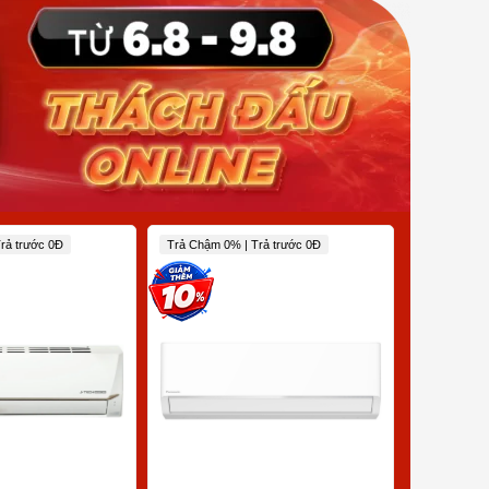
rả trước 0Đ
Trả Chậm 0% | Trả trước 0Đ
Trả Chậm 0