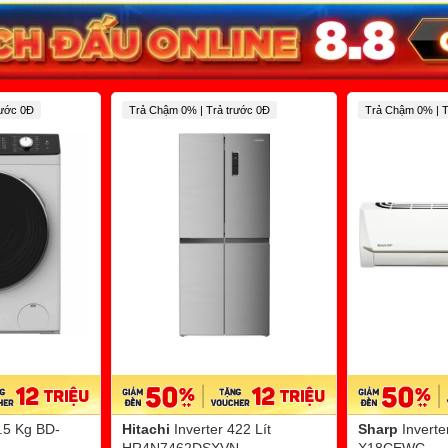
rước 0Đ
Trả Chậm 0% | Trả trước 0Đ
Trả Chậm 0% | T
9.5 Kg BD-
Hitachi
Inverter 422 Lít
Sharp
Invert