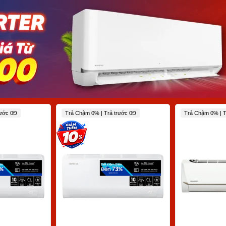
rước 0Đ
Trả Chậm 0% | Trả trước 0Đ
Trả Chậm 0% | T