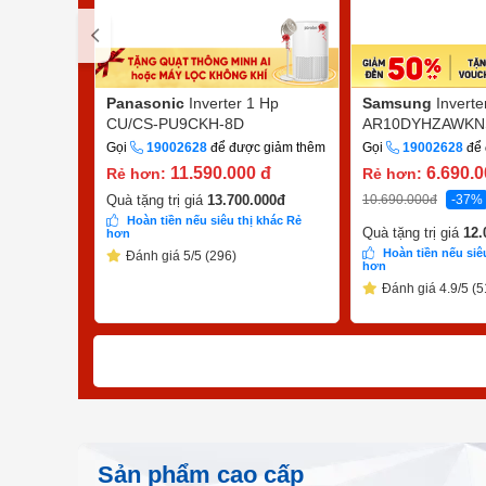
Panasonic
Inverter 1 Hp
Samsung
Inverte
CU/CS-PU9CKH-8D
AR10DYHZAWKN
Gọi
19002628
để được giảm thêm
Gọi
19002628
để 
11.590.000
đ
6.690.
Rẻ hơn:
Rẻ hơn:
10.690.000
đ
-37%
Quà tặng trị giá
13.700.000
đ
Hoàn tiền nếu siêu thị khác Rẻ
Quà tặng trị giá
12.
hơn
Hoàn tiền nếu siê
Đánh giá 5/5 (296)
hơn
Đánh giá 4.9/5 (5
Sản phẩm cao cấp