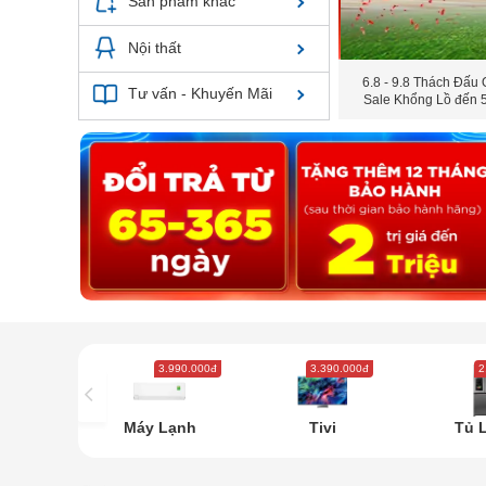
Sản phẩm khác
Nội thất
6.8 - 9.8 Thách Đấu 
Tư vấn - Khuyến Mãi
Sale Khổng Lồ đến
3.990.000đ
3.390.000đ
2
Máy Lạnh
Tivi
Tủ 