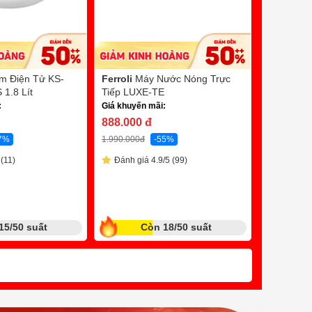
m Điện Tử KS-
Ferroli
Máy Nước Nóng Trực
Paramax
1.8 Lít
Tiếp LUXE-TE
Tay PASI
:
Giá khuyến mãi:
210w
Bl
888.000
đ
Giá khuyến
7%
1.990.000
đ
-55%
5.390.0
(11)
Đánh giá 4.9/5 (99)
9.490.000
đ
Quà tặng tr
Đánh giá
15/50 suất
Còn 18/50 suất