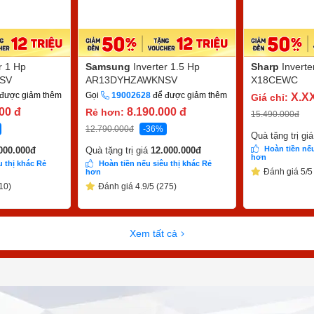
r 1 Hp
Samsung
Inverter 1.5 Hp
Sharp
Invert
SV
AR13DYHZAWKNSV
X18CEWC
được giảm thêm
Gọi
19002628
để được giảm thêm
X.X
Giá chỉ:
000
đ
8.190.000
đ
Rẻ hơn:
15.490.000
đ
12.790.000
đ
-36%
Quà tặng trị gi
Hoàn tiền nếu
000.000
đ
Quà tặng trị giá
12.000.000
đ
hơn
u thị khác Rẻ
Hoàn tiền nếu siêu thị khác Rẻ
Đánh giá 5/5
hơn
10)
Đánh giá 4.9/5 (275)
Xem tất cả