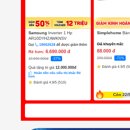
Samsung
Inverter 1 Hp
Simplehome
Bàn
AR10DYHZAWKNSV
Giá khuyến mãi:
Gọi
19002628
để được giảm thêm
88.000
đ
6.690.000
đ
Rẻ hơn:
299.000
đ
-71%
10.690.000
đ
-37%
Đánh giá 4.9/5 (5
Quà tặng trị giá
12.000.000
đ
Hoàn tiền nếu siêu thị khác Rẻ
hơn
Đánh giá 4.9/5 (510)
Còn 22/