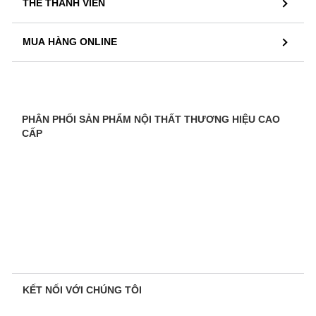
THẺ THÀNH VIÊN
MUA HÀNG ONLINE
PHÂN PHỐI SẢN PHẨM NỘI THẤT THƯƠNG HIỆU CAO
CẤP
KẾT NỐI VỚI CHÚNG TÔI