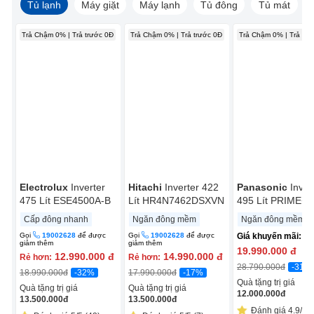
Tủ lạnh
Máy giặt
Máy lạnh
Tủ đông
Tủ mát
Trả Chậm 0% | Trả trước 0Đ
Trả Chậm 0% | Trả trước 0Đ
Trả Chậm 0% | Trả trư
Electrolux
Inverter
Hitachi
Inverter 422
Panasonic
Inver
475 Lít ESE4500A-B
Lít HR4N7462DSXVN
495 Lít PRIME+
Edition NR-
Cấp đông nhanh
Ngăn đông mềm
Ngăn đông mềm
CW530HVK9
Gọi
19002628
để được
Gọi
19002628
để được
Giá khuyến mãi:
giảm thêm
giảm thêm
19.990.000
đ
12.990.000
đ
14.990.000
đ
Rẻ hơn:
Rẻ hơn:
-31%
28.790.000
đ
-32%
-17%
18.990.000
đ
17.990.000
đ
Quà tặng trị giá
Quà tặng trị giá
Quà tặng trị giá
12.000.000
đ
13.500.000
đ
13.500.000
đ
Đánh giá 4.9/5 (