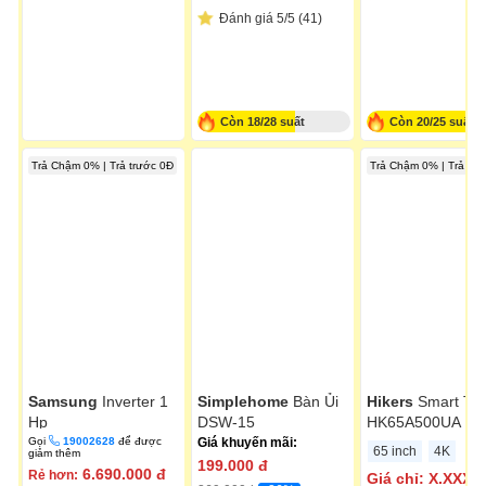
Đánh giá 5/5 (41)
Còn 18/28 suất
Còn 20/25 suất
Trả Chậm 0% | Trả trước 0Đ
Trả Chậm 0% | Trả trư
Samsung
Inverter 1
Simplehome
Bàn Ủi
Hikers
Smart Tivi
Hp
DSW-15
HK65A500UA
AR10DYHZAWKNSV
Gọi
19002628
để được
Giá khuyến mãi:
65 inch
4K
giảm thêm
199.000
đ
6.690.000
đ
Rẻ hơn:
Giá chỉ:
X.XXX.