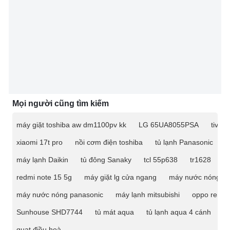
Mọi người cũng tìm kiếm
máy giặt toshiba aw dm1100pv kk
LG 65UA8055PSA
tivi 
xiaomi 17t pro
nồi cơm điện toshiba
tủ lạnh Panasonic
m
máy lạnh Daikin
tủ đông Sanaky
tcl 55p638
tr1628
ti
redmi note 15 5g
máy giặt lg cửa ngang
máy nước nóng
máy nước nóng panasonic
máy lạnh mitsubishi
oppo reno 
Sunhouse SHD7744
tủ mát aqua
tủ lạnh aqua 4 cánh
t
quạt điều hoà