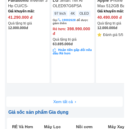
Panasonic
Inverter 3
LG
Smart Tivi AI
Apple
iPhone 17
Hp CU/CS-
OLED97G6PSA
Max 512GB Bạc
NZ24CF1H-8N
Giá khuyến mãi:
Giá khuyến mãi:
97 Inch
4K
OLED
41.290.000
đ
40.490.000
đ
Gọi
19002628
để được
Quà tặng trị giá
Quà tặng trị giá
giảm thêm
12.000.000
đ
12.000.000
đ
398.990.000
Rẻ hơn:
đ
Đánh giá 5/5 (13
Quà tặng trị giá
63.695.000
đ
Hoàn tiền gấp đôi nếu
đâu Rẻ hơn
Xem tất cả
Giá sốc sản phẩm Gia dụng
RẺ Và Hơn
Máy Lọc
Nồi cơm
Máy Xay