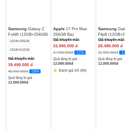
Samsung
Galaxy Z
Apple
17 Pro Max
Samsung
Galax
Fold8 (12GB+256GB)
256GB Bạc
Flip8 (12GB+25
Giá khuyến mãi:
Giá khuyến mãi:
12GB+256GB
33.990.000
đ
26.490.000
đ
12GB+512GB
-11%
-17%
37.990.000
đ
31.990.000
đ
Giá khuyến mãi:
Quà tặng trị giá
Quà tặng trị giá
12.000.000
đ
12.000.000
đ
39.490.000
đ
Đánh giá 5/5 (69)
-16%
46.990.000
đ
Quà tặng trị giá
12.000.000
đ