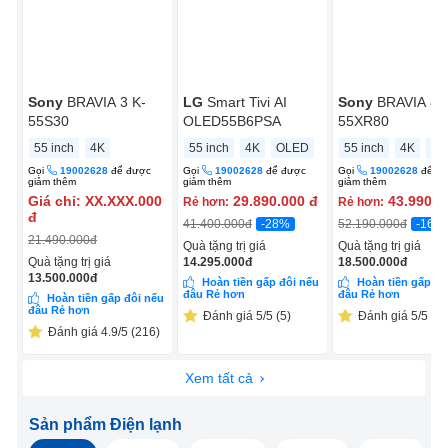
Sony
BRAVIA 3 K-
LG
Smart Tivi AI
Sony
BRAVIA 8 
55S30
OLED55B6PSA
55XR80
55 inch
4K
55 inch
4K
OLED
55 inch
4K
OL
Gọi
19002628
để được
Gọi
19002628
để được
Gọi
19002628
để đ
giảm thêm
giảm thêm
giảm thêm
Giá chỉ:
XX.XXX.000
29.890.000
đ
43.990.0
Rẻ hơn:
Rẻ hơn:
đ
-28%
-16%
41.400.000
đ
52.190.000
đ
21.490.000
đ
Quà tặng trị giá
Quà tặng trị giá
Quà tặng trị giá
14.295.000
đ
18.500.000
đ
13.500.000
đ
Hoàn tiền gấp đôi nếu
Hoàn tiền gấp đô
đâu Rẻ hơn
đâu Rẻ hơn
Hoàn tiền gấp đôi nếu
đâu Rẻ hơn
Đánh giá 5/5 (5)
Đánh giá 5/5 (5)
Đánh giá 4.9/5 (216)
Xem tất cả
Sản phẩm Điện lạnh