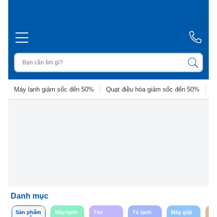
Máy lạnh giảm sốc đến 50%
Quạt điều hòa giảm sốc đến 50%
D
Danh mục
Sản phẩm
Máy lạnh
Tivi
Tủ lạnh
Máy giặt
So