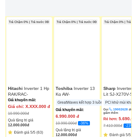
Trả Chậm 0% | Trả trước 0Đ
Trả Chậm 0% | Trả trước 0Đ
Trả Chậm 0% | Trả trư
Hitachi
Inverter 1 Hp
Toshiba
Inverter 13
Sharp
Inverter 2
RAK/RAC-
Kg AW-
Lít SJ-X270V-SL
CH10PCASV
DM1400LV(MK)
Giá khuyến mãi:
GreatWaves kết hợp 3 luồng nước
PCI khử mùi kháng
Giá chỉ:
X.XXX.000
đ
Giá khuyến mãi:
Gọi
19002628
để đ
giảm thêm
10.990.000
đ
6.990.000
đ
5.690.00
Rẻ hơn:
Quà tặng trị giá
-36%
10.990.000
đ
12.000.000
đ
-23%
7.410.000
đ
Quà tặng trị giá
Đánh giá 5/5 (63)
12.000.000
đ
Đánh giá 5/5 (26