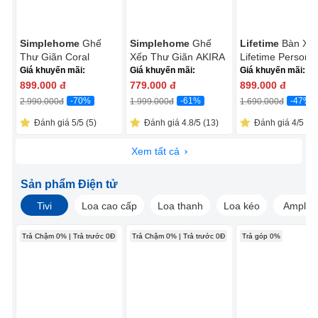
Simplehome
Ghế
Simplehome
Ghế
Lifetime
Bàn Xế
Thư Giãn Coral
Xếp Thư Giãn AKIRA
Lifetime Personal
ECOC005R Đỏ
ECOC016C Xám
Giá khuyến mãi:
Giá khuyến mãi:
Giá khuyến mãi:
899.000
đ
779.000
đ
899.000
đ
-70%
-61%
-47%
2.990.000
đ
1.999.000
đ
1.690.000
đ
Đánh giá 5/5 (5)
Đánh giá 4.8/5 (13)
Đánh giá 4/5 (1)
Xem tất cả
Sản phẩm Điện tử
Tivi
Loa cao cấp
Loa thanh
Loa kéo
Amply
Trả Chậm 0% | Trả trước 0Đ
Trả Chậm 0% | Trả trước 0Đ
Trả góp 0%