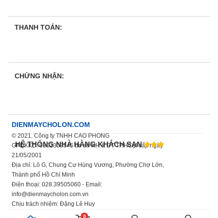
THANH TOÁN:
CHỨNG NHẬN:
DIENMAYCHOLON.COM
© 2021. Công ty TNHH CAO PHONG
HỆ THỐNG NHÀ HÀNG KHÁCH SẠN
GPDKKD: 0302309845 do sở KH & ĐT TP.HCM cấp ngày
21/05/2001
Địa chỉ: Lô G, Chung Cư Hùng Vương, Phường Chợ Lớn,
Thành phố Hồ Chí Minh
Điện thoại: 028.39505060 - Email:
info@dienmaycholon.com.vn
Chịu trách nhiệm: Đặng Lê Huy
Xem thêm chính sách bảo mật thông tin
0