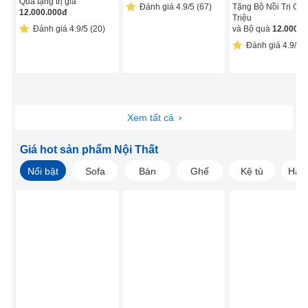
Quà tặng trị giá
Đánh giá 4.9/5 (67)
Tặng Bộ Nồi Trị Giá
12.000.000
đ
Triệu
Đánh giá 4.9/5 (20)
và Bộ quà
12.000.0
Đánh giá 4.9/5 (
Xem tất cả
Giá hot sản phẩm Nội Thất
Nổi bật
Sofa
Bàn
Ghế
Kệ tủ
Hàng