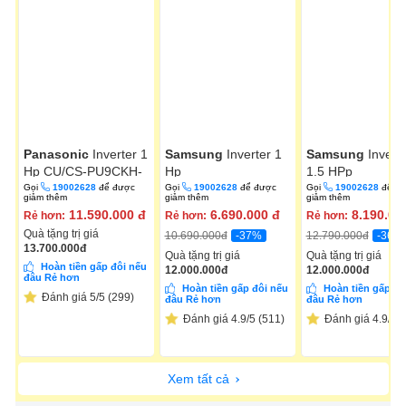
Panasonic
Inverter 1
Samsung
Inverter 1
Samsung
Invert
Hp CU/CS-PU9CKH-
Hp
1.5 HPp
8D
AR10DYHZAWKNSV
AR13DYHZAWK
Gọi
19002628
để được
Gọi
19002628
để được
Gọi
19002628
để đ
giảm thêm
giảm thêm
giảm thêm
11.590.000
đ
6.690.000
đ
8.190.00
Rẻ hơn:
Rẻ hơn:
Rẻ hơn:
Quà tặng trị giá
-37%
-36%
10.690.000
đ
12.790.000
đ
13.700.000
đ
Quà tặng trị giá
Quà tặng trị giá
Hoàn tiền gấp đôi nếu
12.000.000
đ
12.000.000
đ
đâu Rẻ hơn
Hoàn tiền gấp đôi nếu
Hoàn tiền gấp đô
Đánh giá 5/5 (299)
đâu Rẻ hơn
đâu Rẻ hơn
Đánh giá 4.9/5 (511)
Đánh giá 4.9/5 (
Xem tất cả