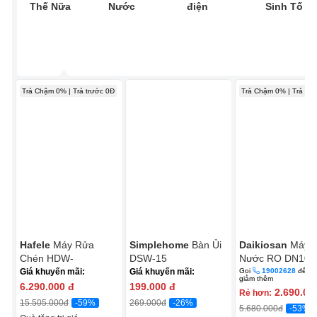
Thế Nữa
Nước
điện
Sinh Tố
Trả Chậm 0% | Trả trước 0Đ
Trả Chậm 0% | Trả trư
Hafele
Máy Rửa
Simplehome
Bàn Ủi
Daikiosan
Máy 
Chén HDW-
DSW-15
Nước RO DN107 
T5531B/538.21.350
Lõi RO Mỹ
Giá khuyến mãi:
Giá khuyến mãi:
Gọi
19002628
để đ
giảm thêm
6.290.000
đ
199.000
đ
2.690.00
Rẻ hơn:
-59%
-26%
15.505.000
đ
269.000
đ
-53%
5.680.000
đ