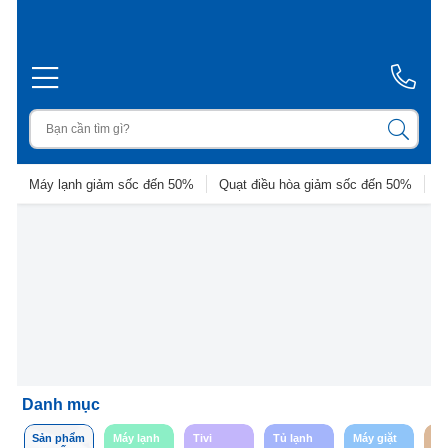
Máy lạnh giảm sốc đến 50%
Quạt điều hòa giảm sốc đến 50%
D
Danh mục
Sản phẩm
Máy lạnh
Tivi
Tủ lạnh
Máy giặt
So