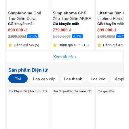
Simplehome
Ghế
Simplehome
Ghế
Lifetime
Bàn Xế
Thư Giãn Coral
Xếp Thư Giãn AKIRA
Lifetime Personal
ECOC005R Đỏ
ECOC016C Xám
Giá khuyến mãi:
Giá khuyến mãi:
Giá khuyến mãi:
899.000
đ
779.000
đ
899.000
đ
-70%
-61%
-47%
2.990.000
đ
1.999.000
đ
1.690.000
đ
Đánh giá 5/5 (5)
Đánh giá 4.8/5 (13)
Đánh giá 4/5 (1)
Xem tất cả
Sản phẩm Điện tử
Tivi
Loa cao cấp
Loa thanh
Loa kéo
Amply
Trả Chậm 0% | Trả trước 0Đ
Trả Chậm 0% | Trả trước 0Đ
Trả góp 0%