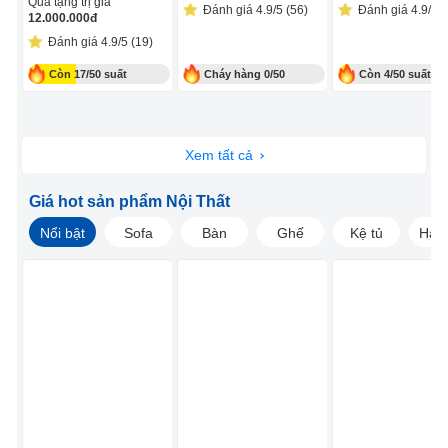
Quà tặng trị giá
Đánh giá 4.9/5 (56)
Đánh giá 4.9/5 (
12.000.000
đ
Đánh giá 4.9/5 (19)
Còn 17/50 suất
Cháy hàng 0/50
Còn 4/50 suất
suất
Xem tất cả
Giá hot sản phẩm Nội Thất
Nổi bật
Sofa
Bàn
Ghế
Kệ tủ
Hàng