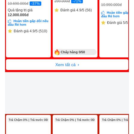
-71%
299.000
đ
-37%
10.690.000
đ
10.990.000
đ
Quà tặng trị giá
Đánh giá 4.9/5 (56)
Hoàn tiền gấp đô
12.000.000
đ
đâu Rẻ hơn
Hoàn tiền gấp đôi nếu
Đánh giá 5/5 (9)
đâu Rẻ hơn
Đánh giá 4.9/5 (510)
Cháy hàng 0/50
suất
Xem tất cả
Trả Chậm 0% | Trả trước 0Đ
Trả Chậm 0% | Trả trước 0Đ
Trả Chậm 0% | Trả trư