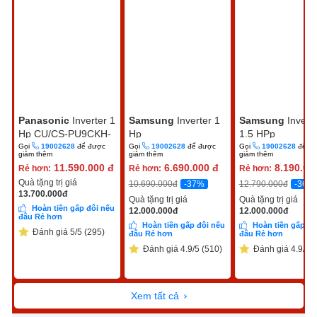
Panasonic
Inverter 1
Samsung
Inverter 1
Samsung
Invert
Hp CU/CS-PU9CKH-
Hp
1.5 HPp
8D
AR10DYHZAWKNSV
AR13DYHZAWK
Gọi
19002628
để được
Gọi
19002628
để được
Gọi
19002628
để đ
giảm thêm
giảm thêm
giảm thêm
11.590.000
đ
6.690.000
đ
8.190.00
Rẻ hơn:
Rẻ hơn:
Rẻ hơn:
Quà tặng trị giá
-37%
-36%
10.690.000
đ
12.790.000
đ
13.700.000
đ
Quà tặng trị giá
Quà tặng trị giá
Hoàn tiền gấp đôi nếu
12.000.000
đ
12.000.000
đ
đâu Rẻ hơn
Hoàn tiền gấp đôi nếu
Hoàn tiền gấp đô
Đánh giá 5/5 (295)
đâu Rẻ hơn
đâu Rẻ hơn
Đánh giá 4.9/5 (510)
Đánh giá 4.9/5 (
Xem tất cả