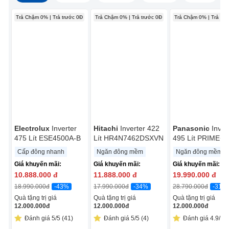
Trả Chậm 0% | Trả trước 0Đ
Trả Chậm 0% | Trả trước 0Đ
Trả Chậm 0% | Trả trư
Electrolux
Inverter
Hitachi
Inverter 422
Panasonic
Inver
475 Lít ESE4500A-B
Lít HR4N7462DSXVN
495 Lít PRIME+
Edition NR-
Cấp đông nhanh
Ngăn đông mềm
Ngăn đông mềm
CW530HVK9
Giá khuyến mãi:
Giá khuyến mãi:
Giá khuyến mãi:
10.888.000
đ
11.888.000
đ
19.990.000
đ
-43%
-34%
-31%
18.990.000
đ
17.990.000
đ
28.790.000
đ
Quà tặng trị giá
Quà tặng trị giá
Quà tặng trị giá
12.000.000
đ
12.000.000
đ
12.000.000
đ
Đánh giá 5/5 (41)
Đánh giá 5/5 (4)
Đánh giá 4.9/5 (