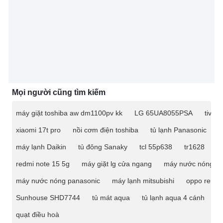
Mọi người cũng tìm kiếm
máy giặt toshiba aw dm1100pv kk
LG 65UA8055PSA
tivi 
xiaomi 17t pro
nồi cơm điện toshiba
tủ lạnh Panasonic
m
máy lạnh Daikin
tủ đông Sanaky
tcl 55p638
tr1628
ti
redmi note 15 5g
máy giặt lg cửa ngang
máy nước nóng
máy nước nóng panasonic
máy lạnh mitsubishi
oppo reno 
Sunhouse SHD7744
tủ mát aqua
tủ lạnh aqua 4 cánh
t
quạt điều hoà