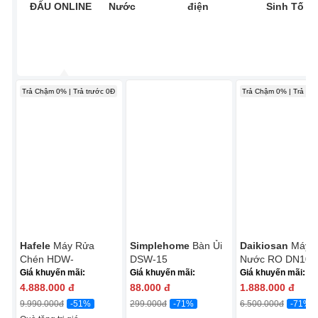
ĐẤU ONLINE
Nước
điện
Sinh Tố
Trả Chậm 0% | Trả trước 0Đ
Trả Chậm 0% | Trả trư
Hafele
Máy Rửa
Simplehome
Bàn Ủi
Daikiosan
Máy 
Chén HDW-
DSW-15
Nước RO DN107 
T5531B/538.21.350
Lõi RO Mỹ
Giá khuyến mãi:
Giá khuyến mãi:
Giá khuyến mãi:
4.888.000
đ
88.000
đ
1.888.000
đ
-51%
-71%
-71%
9.990.000
đ
299.000
đ
6.500.000
đ