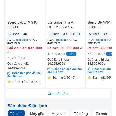
Sony
BRAVIA 3 K-
LG
Smart Tivi AI
Sony
BRAVIA 8 
55S30
OLED55B6PSA
55XR80
55 inch
4K
55 inch
4K
OLED
55 inch
4K
OL
Gọi
19002628
để được
Gọi
19002628
để được
Gọi
19002628
để đ
giảm thêm
giảm thêm
giảm thêm
Giá chỉ:
XX.XXX.000
29.890.000
đ
43.990.0
Rẻ hơn:
Rẻ hơn:
đ
-28%
-16%
41.400.000
đ
52.190.000
đ
21.490.000
đ
Quà tặng trị giá
Quà tặng trị giá
Quà tặng trị giá
14.295.000
đ
18.500.000
đ
13.500.000
đ
Hoàn tiền gấp đôi nếu
Hoàn tiền gấp đô
đâu Rẻ hơn
đâu Rẻ hơn
Hoàn tiền gấp đôi nếu
đâu Rẻ hơn
Đánh giá 5/5 (5)
Đánh giá 5/5 (5)
Đánh giá 4.9/5 (214)
Xem tất cả
Sản phẩm Điện lạnh
Tủ lạnh
Máy giặt
Máy lạnh
Tủ đông
Tủ mát