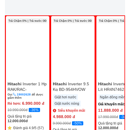
Trả Chậm 0% | Trả trước 0Đ
Trả Chậm 0% | Trả trước 0Đ
Trả Chậm 0% | Trả trư
Hitachi
Inverter 1 Hp
Hitachi
Inverter 9.5
Hitachi
Inverter 
RAK/RAC-
Kg BD-954HVOW
Lít HR4N7462D
CH10PCASV
Gọi
19002628
để được
Giặt hơi nước
Ngăn đông mềm
giảm thêm
6.990.000
đ
Rẻ hơn:
Giặt nước nóng
Giá khuyến mãi:
-36%
10.990.000
đ
11.888.000
đ
Siêu khuyến mãi
Quà tặng trị giá
4.988.000
đ
-34%
17.990.000
đ
12.000.000
đ
-50%
9.990.000
đ
Quà tặng trị giá
Đánh giá 4.9/5 (57)
12.000.000
đ
Quà tặng trị giá