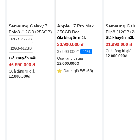
Samsung
Galaxy Z
Apple
17 Pro Max
Samsung
Galax
Fold8 (12GB+256GB)
256GB Bạc
Flip8 (12GB+25
Giá khuyến mãi:
Giá khuyến mãi:
12GB+256GB
33.990.000
đ
31.990.000
đ
12GB+512GB
Quà tặng trị giá
-11%
37.990.000
đ
12.000.000
đ
Giá khuyến mãi:
Quà tặng trị giá
12.000.000
đ
46.990.000
đ
Đánh giá 5/5 (68)
Quà tặng trị giá
12.000.000
đ