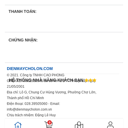
THANH TOÁN:
CHỨNG NHẬN:
DIENMAYCHOLON.COM
© 2021. Công ty TNHH CAO PHONG
HỆ THỐNG NHÀ HÀNG KHÁCH SẠN
GPDKKD: 0302309845 do sở KH & ĐT TP.HCM cấp ngày
21/05/2001
Địa chỉ: Lô G, Chung Cư Hùng Vương, Phường Chợ Lớn,
Thành phố Hồ Chí Minh
Điện thoại: 028.39505060 - Email:
info@dienmaycholon.com.vn
Chịu trách nhiệm: Đặng Lê Huy
Xem thêm chính sách bảo mật thông tin
0