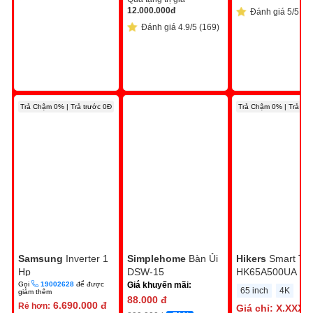
12.000.000
đ
Đánh giá 5/5 (4)
Đánh giá 4.9/5 (169)
Trả Chậm 0% | Trả trước 0Đ
Trả Chậm 0% | Trả trư
Samsung
Inverter 1
Simplehome
Bàn Ủi
Hikers
Smart Tivi
Hp
DSW-15
HK65A500UA
AR10DYHZAWKNSV
Gọi
19002628
để được
Giá khuyến mãi:
65 inch
4K
giảm thêm
88.000
đ
6.690.000
đ
Rẻ hơn:
Giá chỉ:
X.XXX.