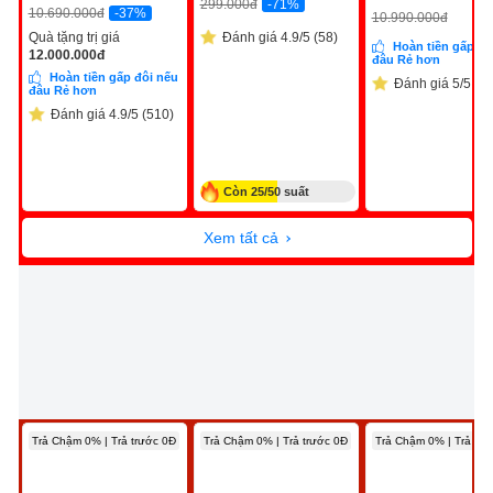
-71%
299.000
đ
-37%
10.690.000
đ
10.990.000
đ
Quà tặng trị giá
Đánh giá 4.9/5 (58)
Hoàn tiền gấp đô
12.000.000
đ
đâu Rẻ hơn
Hoàn tiền gấp đôi nếu
Đánh giá 5/5 (10
đâu Rẻ hơn
Đánh giá 4.9/5 (510)
Còn 25/50 suất
Xem tất cả
Trả Chậm 0% | Trả trước 0Đ
Trả Chậm 0% | Trả trước 0Đ
Trả Chậm 0% | Trả trư