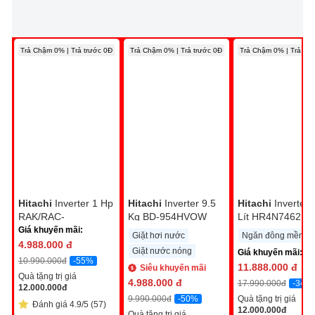
Trả Chậm 0% | Trả trước 0Đ
Trả Chậm 0% | Trả trước 0Đ
Trả Chậm 0% | Trả trư
Hitachi
Inverter 1 Hp
Hitachi
Inverter 9.5
Hitachi
Inverter 
RAK/RAC-
Kg BD-954HVOW
Lít HR4N7462D
CH10PCASV
Giá khuyến mãi:
Giặt hơi nước
Ngăn đông mềm
4.988.000
đ
Giặt nước nóng
Giá khuyến mãi:
-55%
10.990.000
đ
11.888.000
đ
Siêu khuyến mãi
Quà tặng trị giá
4.988.000
đ
-34%
17.990.000
đ
12.000.000
đ
-50%
9.990.000
đ
Quà tặng trị giá
Đánh giá 4.9/5 (57)
12.000.000
đ
Quà tặng trị giá