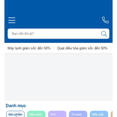
Máy lạnh giảm sốc đến 50%
Quạt điều hòa giảm sốc đến 50%
D
Danh mục
Sản phẩm
Máy lạnh
Tivi
Tủ lạnh
Máy giặt
So