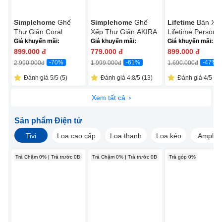
Simplehome
Ghế
Simplehome
Ghế
Lifetime
Bàn Xế
Thư Giãn Coral
Xếp Thư Giãn AKIRA
Lifetime Personal
ECOC005R Đỏ
ECOC016C Xám
Giá khuyến mãi:
Giá khuyến mãi:
Giá khuyến mãi:
899.000
đ
779.000
đ
899.000
đ
-70%
-61%
-47%
2.990.000
đ
1.999.000
đ
1.690.000
đ
Đánh giá 5/5 (5)
Đánh giá 4.8/5 (13)
Đánh giá 4/5 (1)
Xem tất cả
Sản phẩm Điện tử
Tivi
Loa cao cấp
Loa thanh
Loa kéo
Amply
Trả Chậm 0% | Trả trước 0Đ
Trả Chậm 0% | Trả trước 0Đ
Trả góp 0%