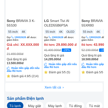
Sony
BRAVIA 3 K-
LG
Smart Tivi AI
Sony
BRAVIA 8 
55S30
OLED55B6PSA
55XR80
55 inch
4K
55 inch
4K
OLED
55 inch
4K
OL
Gọi
19002628
để được
Gọi
19002628
để được
Gọi
19002628
để đ
giảm thêm
giảm thêm
giảm thêm
Giá chỉ:
XX.XXX.000
29.890.000
đ
43.990.0
Rẻ hơn:
Rẻ hơn:
đ
-28%
-16%
41.400.000
đ
52.190.000
đ
21.490.000
đ
Quà tặng trị giá
Quà tặng trị giá
Quà tặng trị giá
14.295.000
đ
18.500.000
đ
13.500.000
đ
Hoàn tiền gấp đôi nếu
Hoàn tiền gấp đô
đâu Rẻ hơn
đâu Rẻ hơn
Hoàn tiền gấp đôi nếu
đâu Rẻ hơn
Đánh giá 5/5 (5)
Đánh giá 5/5 (5)
Đánh giá 4.9/5 (214)
Xem tất cả
Sản phẩm Điện lạnh
Tủ lạnh
Máy giặt
Máy lạnh
Tủ đông
Tủ mát