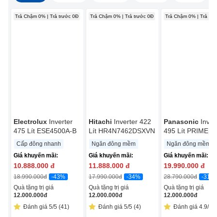
Trả Chậm 0% | Trả trước 0Đ
Trả Chậm 0% | Trả trước 0Đ
Trả Chậm 0% | Trả trư
Electrolux
Inverter
Hitachi
Inverter 422
Panasonic
Inver
475 Lít ESE4500A-B
Lít HR4N7462DSXVN
495 Lít PRIME+
Edition NR-
Cấp đông nhanh
Ngăn đông mềm
Ngăn đông mềm
CW530HVK9
Giá khuyến mãi:
Giá khuyến mãi:
Giá khuyến mãi:
10.888.000
đ
11.888.000
đ
19.990.000
đ
-43%
-34%
-31%
18.990.000
đ
17.990.000
đ
28.790.000
đ
Quà tặng trị giá
Quà tặng trị giá
Quà tặng trị giá
12.000.000
đ
12.000.000
đ
12.000.000
đ
Đánh giá 5/5 (41)
Đánh giá 5/5 (4)
Đánh giá 4.9/5 (