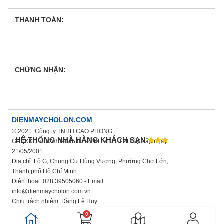
THANH TOÁN:
CHỨNG NHẬN:
DIENMAYCHOLON.COM
© 2021. Công ty TNHH CAO PHONG
HỆ THỐNG NHÀ HÀNG KHÁCH SẠN
GPDKKD: 0302309845 do sở KH & ĐT TP.HCM cấp ngày
21/05/2001
Địa chỉ: Lô G, Chung Cư Hùng Vương, Phường Chợ Lớn,
Thành phố Hồ Chí Minh
Điện thoại: 028.39505060 - Email:
info@dienmaycholon.com.vn
Chịu trách nhiệm: Đặng Lê Huy
Xem thêm chính sách bảo mật thông tin
0