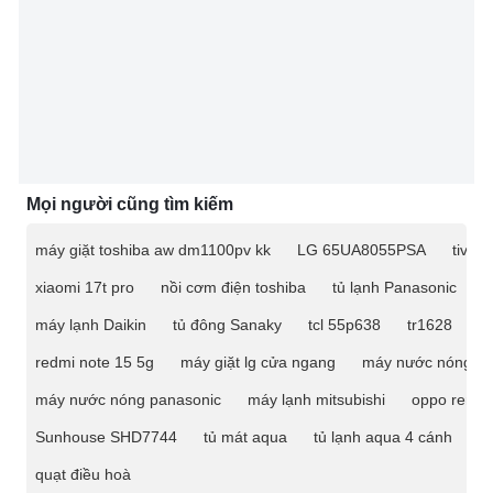
Mọi người cũng tìm kiếm
máy giặt toshiba aw dm1100pv kk
LG 65UA8055PSA
tivi 
xiaomi 17t pro
nồi cơm điện toshiba
tủ lạnh Panasonic
m
máy lạnh Daikin
tủ đông Sanaky
tcl 55p638
tr1628
ti
redmi note 15 5g
máy giặt lg cửa ngang
máy nước nóng
máy nước nóng panasonic
máy lạnh mitsubishi
oppo reno 
Sunhouse SHD7744
tủ mát aqua
tủ lạnh aqua 4 cánh
t
quạt điều hoà