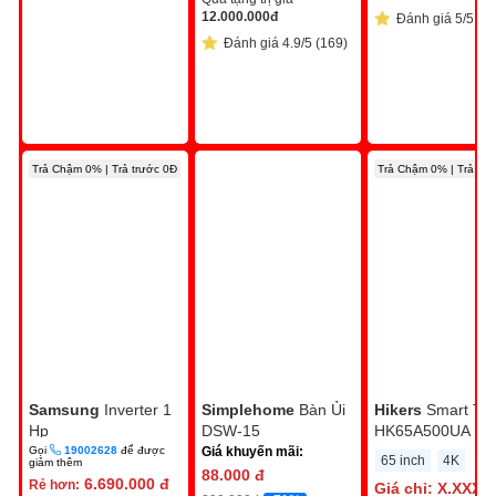
12.000.000
đ
Đánh giá 5/5 (4)
Đánh giá 4.9/5 (169)
Trả Chậm 0% | Trả trước 0Đ
Trả Chậm 0% | Trả trư
Samsung
Inverter 1
Simplehome
Bàn Ủi
Hikers
Smart Tivi
Hp
DSW-15
HK65A500UA
AR10DYHZAWKNSV
Gọi
19002628
để được
Giá khuyến mãi:
65 inch
4K
giảm thêm
88.000
đ
6.690.000
đ
Rẻ hơn:
Giá chỉ:
X.XXX.