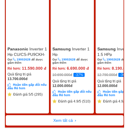
Panasonic
Inverter 1
Samsung
Inverter 1
Samsung
Invert
Hp CU/CS-PU9CKH-
Hp
1.5 HPp
8D
AR10DYHZAWKNSV
AR13DYHZAWK
Gọi
19002628
để được
Gọi
19002628
để được
Gọi
19002628
để đ
giảm thêm
giảm thêm
giảm thêm
11.590.000
đ
6.690.000
đ
8.190.00
Rẻ hơn:
Rẻ hơn:
Rẻ hơn:
Quà tặng trị giá
-37%
-36%
10.690.000
đ
12.790.000
đ
13.700.000
đ
Quà tặng trị giá
Quà tặng trị giá
Hoàn tiền gấp đôi nếu
12.000.000
đ
12.000.000
đ
đâu Rẻ hơn
Hoàn tiền gấp đôi nếu
Hoàn tiền gấp đô
Đánh giá 5/5 (295)
đâu Rẻ hơn
đâu Rẻ hơn
Đánh giá 4.9/5 (510)
Đánh giá 4.9/5 (
Xem tất cả