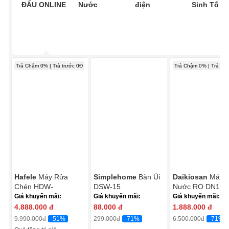
ĐẤU ONLINE
Nước
điện
Sinh Tố
Trả Chậm 0% | Trả trước 0Đ
Trả Chậm 0% | Trả trư
Hafele
Máy Rửa
Simplehome
Bàn Ủi
Daikiosan
Máy 
Chén HDW-
DSW-15
Nước RO DN107 
T5531B/538.21.350
Lõi RO Mỹ
Giá khuyến mãi:
Giá khuyến mãi:
Giá khuyến mãi:
4.888.000
đ
88.000
đ
1.888.000
đ
-51%
-71%
-71%
9.990.000
đ
299.000
đ
6.500.000
đ