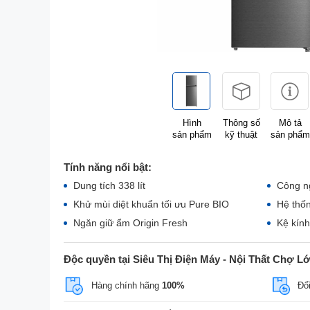
Hình
Thông số
Mô tả
sản phẩm
kỹ thuật
sản phẩm
Tính năng nổi bật:
Dung tích 338 lít
Công ng
Khử mùi diệt khuẩn tối ưu Pure BIO
Hệ thốn
Ngăn giữ ẩm Origin Fresh
Kệ kính
Độc quyền tại Siêu Thị Điện Máy - Nội Thất Chợ L
Hàng chính hãng
100%
Đổi