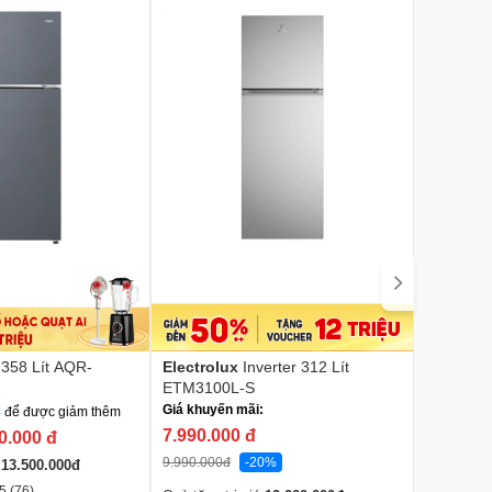
 358 Lít AQR-
Electrolux
Inverter 312 Lít
Panason
ETM3100L-S
TV301B
Giá khuyến mãi:
Giá khuyế
8
để được giảm thêm
7.990.000
đ
7.390.0
0.000
đ
9.990.000
đ
-20%
10.890.00
á
13.500.000
đ
5 (76)