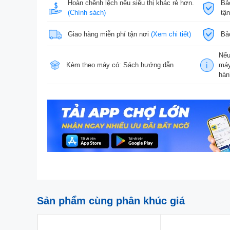
Hoàn chênh lệch nếu siêu thị khác rẻ hơn.
Bả
(Chính sách)
tậ
Giao hàng miễn phí tận nơi
(Xem chi tiết)
Bả
Nếu
Kèm theo máy có: Sách hướng dẫn
máy
hàn
Sản phẩm cùng phân khúc giá