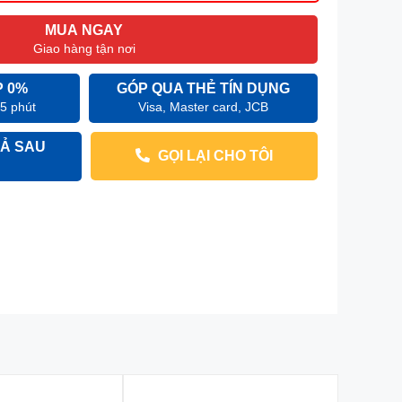
MUA NGAY
Giao hàng tận nơi
P 0%
GÓP QUA THẺ TÍN DỤNG
 5 phút
Visa, Master card, JCB
Ả SAU
GỌI LẠI CHO TÔI