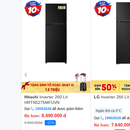
Hitachi
Inverter 260 Lít
LG
Inverter 266 L
HRTN5275MFUVN
Gọi
19002628
để được giảm thêm
Ngăn thịt cá 0°C
8.490.000
đ
Rẻ hơn:
Gọi
19002628
để đ
9.490.000
đ
-11%
7.640.0
Rẻ hơn: