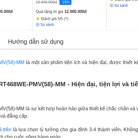
10.490.000
đ
-19%
So sánh
00.000
đ
Quà tặng trị giá
12.000.000
đ
Đánh giá 5/5 (7)
So sánh
Hướng dẫn sử dụng
PMV(58)-MM
là một sản phẩm tiện ích và hiện đại, được thiết
-RT468WE-PMV(58)-MM - Hiện đại, tiện lợi và ti
(58)-MM là sự kết hợp hoàn hảo giữa thiết kế chắc chắn và vẻ
 và đẳng cấp.
á trên
là lựa chọn lý tưởng cho gia đình 3-4 thành viên. Không
ch cho cuộc sống hàng ngày.