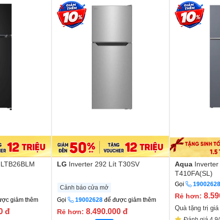
ít LTB26BLM
LG
Inverter 292 Lít T30SV
Aqua
Inverter
T410FA(SL)
Gọi
1900262
Cảnh báo cửa mở
8.59
Rẻ hơn:
ược giảm thêm
Gọi
19002628
để được giảm thêm
Quà tặng trị gi
00
đ
8.490.000
đ
Rẻ hơn:
Đánh giá 4.9/