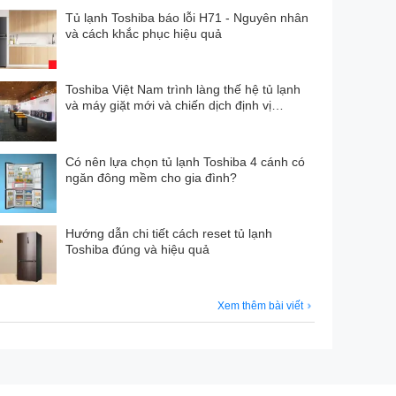
Tủ lạnh Toshiba báo lỗi H71 - Nguyên nhân
và cách khắc phục hiệu quả
Toshiba Việt Nam trình làng thế hệ tủ lạnh
và máy giặt mới và chiến dịch định vị
thương hiệu
Có nên lựa chọn tủ lạnh Toshiba 4 cánh có
ắng hiện đại
ngăn đông mềm cho gia đình?
Hướng dẫn chi tiết cách reset tủ lạnh
ác loại thực phẩm và vật dụng có kích thước khác
Toshiba đúng và hiệu quả
được đặt trên kệ.
Xem thêm bài viết