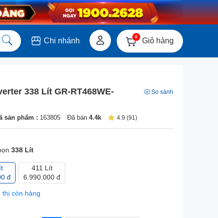
0
Giỏ hàng
Chi nhánh
verter 338 Lít GR-RT468WE-
So sánh
ã sản phẩm :
163805
Đã bán
4.4k
4.9 (91)
họn
338 Lít
t
411 Lít
00 đ
6.990.000 đ
 thị còn hàng