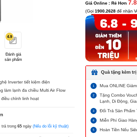
7.
Giá Online : Rẻ Hơn
(Gọi
1900.2628
để nhận Vo
4.9
Đánh giá
sản phẩm
Quà tặng kèm trị
hệ Inverter tiết kiệm điện
Mua ONLINE Giảm
g làm lạnh đa chiều Multi Air Flow
Tặng Combo Vouche
 điều chỉnh linh hoạt
Lạnh, Di Động, Gia
Đổi Trả Sản Phẩm 
ớn
Miễn Phí Giao Hàn
 trả trong
65
ngày
(Nếu do lỗi kỹ thuật)
Hoàn Tiền Nếu Siê