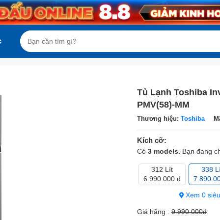
c
Tủ Lạnh Toshiba In
PMV(58)-MM
Thương hiệu:
Toshiba
M
Kích cỡ:
Có
3 models.
Bạn đang c
312 Lít
338 Lí
6.990.000 đ
7.890.0
Xem 0 siêu
Giá hãng :
9.990.000đ