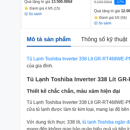
Quà tặng trị giá
13.500.000
đ
9.190.000
đ
-17%
Đánh giá 4.9/5 (15)
Quà tặng trị giá
12.0
So sánh
Đánh giá 5/5 (56)
So sánh
Mô tả sản phẩm
Thông số kỹ thuật
Tủ Lạnh Toshiba Inverter 338 Lít GR-RT468WE-
của gia đình.
Tủ Lạnh Toshiba Inverter 338 Lít GR
Thiết kế chắc chắn, màu xám hiện đại
Tủ Lạnh Toshiba Inverter 338 Lít GR-RT468WE-PMV
cửa tủ lạnh được làm từ kim loại, mang lại độ bền
Với dung tích thực 338 lít,
tủ lạnh Toshiba ngăn đ
mang đến không gian bảo quản hiệu quả và tiện í