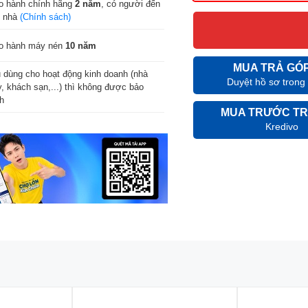
o hành chính hãng
2 năm
, có người đến
n nhà
(Chính sách)
o hành máy nén
10 năm
MUA TRẢ GÓ
 dùng cho hoạt động kinh doanh (nhà
Duyệt hồ sơ trong
, khách sạn,...) thì không được bảo
h
MUA TRƯỚC TR
Kredivo