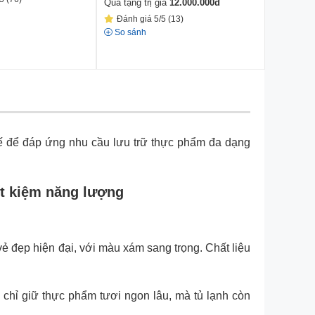
Quà tặng trị giá
12.000.000
đ
Quà tặng t
Đánh giá 5/5 (13)
Đánh gi
So sánh
So sánh
 kế để đáp ứng nhu cầu lưu trữ thực phẩm đa dạng
ết kiệm năng lượng
 đẹp hiện đại, với màu xám sang trọng. Chất liệu
 chỉ giữ thực phẩm tươi ngon lâu, mà tủ lạnh còn