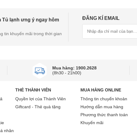
ĐĂNG KÍ EMAIL
 Tủ lạnh ưng ý ngay hôm
g tin khuyến mãi trong thời gian
Mua hàng: 1900.2628
(8h30 - 21h00)
THẺ THÀNH VIÊN
MUA HÀNG ONLINE
rả
Quyền lợi của Thành Viên
Thông tin chuyển khoản
Giftcard - Thẻ quà tặng
Hướng dẫn mua hàng
Phương thức thanh toán
Kệ kính điều chỉnh linh hoạt
ie
Khuyến mãi
cá nhân