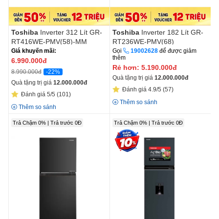
Toshiba
Inverter 312 Lít GR-
Toshiba
Inverter 182 Lít GR-
RT416WE-PMV(58)-MM
RT236WE-PMV(68)
Giá khuyến mãi:
Gọi
19002628
để được giảm
thêm
6.990.000
đ
Rẻ hơn:
5.190.000
đ
-22%
8.990.000đ
Quà tặng trị giá
12.000.000
đ
Quà tặng trị giá
12.000.000
đ
Đánh giá 4.9/5
(57)
Đánh giá 5/5
(101)
Thêm so sánh
Thêm so sánh
Trả Chậm 0% | Trả trước 0Đ
Trả Chậm 0% | Trả trước 0Đ