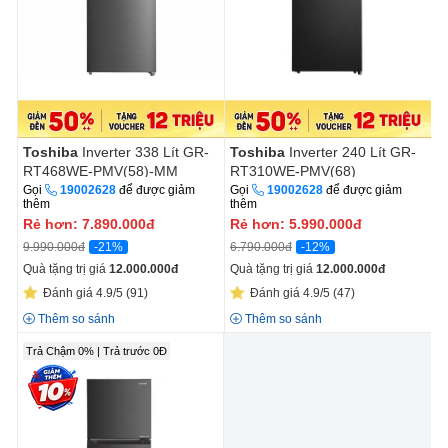
Toshiba
Inverter 338 Lít GR-
Toshiba
Inverter 240 Lít GR-
RT468WE-PMV(58)-MM
RT310WE-PMV(68)
Gọi
19002628
để được giảm
Gọi
19002628
để được giảm
thêm
thêm
Rẻ hơn:
7.890.000
đ
Rẻ hơn:
5.990.000
đ
-21%
-12%
9.990.000đ
6.790.000đ
Quà tặng trị giá
12.000.000
đ
Quà tặng trị giá
12.000.000
đ
Đánh giá 4.9/5
(91)
Đánh giá 4.9/5
(47)
Thêm so sánh
Thêm so sánh
Trả Chậm 0% | Trả trước 0Đ