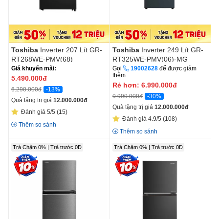
Toshiba
Inverter 207 Lít GR-
Toshiba
Inverter 249 Lít GR-
RT268WE-PMV(68)
RT325WE-PMV(06)-MG
Giá khuyến mãi:
Gọi
19002628
để được giảm
thêm
5.490.000
đ
Rẻ hơn:
6.990.000
đ
-13%
6.290.000đ
-30%
9.990.000đ
Quà tặng trị giá
12.000.000
đ
Quà tặng trị giá
12.000.000
đ
Đánh giá 5/5
(15)
Đánh giá 4.9/5
(108)
Thêm so sánh
Thêm so sánh
Trả Chậm 0% | Trả trước 0Đ
Trả Chậm 0% | Trả trước 0Đ