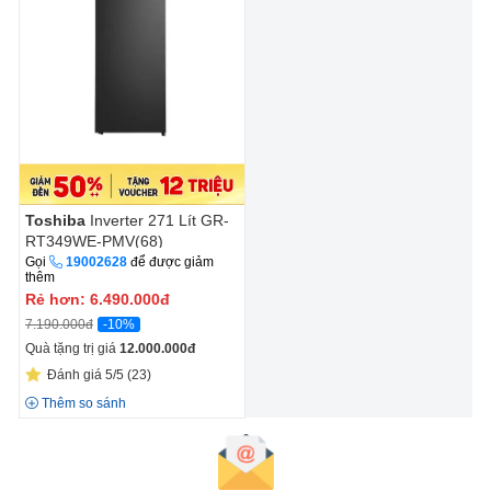
Toshiba
Inverter 271 Lít GR-
RT349WE-PMV(68)
Gọi
19002628
để được giảm
thêm
Rẻ hơn:
6.490.000
đ
-10%
7.190.000đ
Quà tặng trị giá
12.000.000
đ
Đánh giá 5/5
(23)
Thêm so sánh