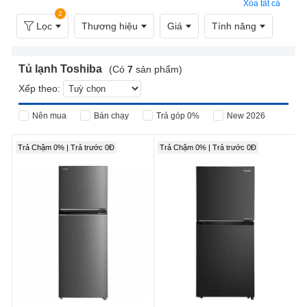
Xóa tất cả
2
Lọc
Thương hiệu
Giá
Tính năng
Tủ lạnh Toshiba
(Có
7
sản phẩm)
Xếp theo:
Nên mua
Bán chạy
Trả góp 0%
New 2026
Trả Chậm 0% | Trả trước 0Đ
Trả Chậm 0% | Trả trước 0Đ