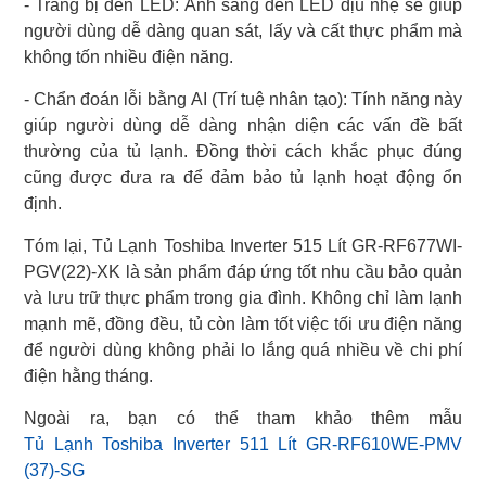
- Trang bị đèn LED: Ánh sáng đèn LED dịu nhẹ sẽ giúp
người dùng dễ dàng quan sát, lấy và cất thực phẩm mà
không tốn nhiều điện năng.
- Chẩn đoán lỗi bằng AI (Trí tuệ nhân tạo): Tính năng này
giúp người dùng dễ dàng nhận diện các vấn đề bất
thường của tủ lạnh. Đồng thời cách khắc phục đúng
cũng được đưa ra để đảm bảo tủ lạnh hoạt động ổn
định.
Tóm lại, Tủ Lạnh Toshiba Inverter 515 Lít GR-RF677WI-
PGV(22)-XK là sản phẩm đáp ứng tốt nhu cầu bảo quản
và lưu trữ thực phẩm trong gia đình. Không chỉ làm lạnh
mạnh mẽ, đồng đều, tủ còn làm tốt việc tối ưu điện năng
để người dùng không phải lo lắng quá nhiều về chi phí
điện hằng tháng.
Tủ Lạnh Toshiba Inverter 511 Lít GR-RF610WE-PMV
(37)-SG