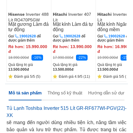
Hisense
Inverter 488
Hitachi
Inverter 407
Hitachi
Inverter 4
Lít RQ470P5GW
Lít
Lít
Mặt gương
Làm đá
Mặt kính
Làm đá tự
Mặt kính
Ngăn
HRTN6443SAMGWVN
HR4N7462DSGBV
tự động
động
đông mềm
Gọi
19002628
để
Gọi
19002628
để
Gọi
19002628
để
được giảm thêm
được giảm thêm
được giảm thêm
Rẻ hơn:
15.990.000
Rẻ hơn:
13.990.000
Rẻ hơn:
16.990.0
đ
đ
đ
-16%
-22%
-15%
18.990.000
đ
17.990.000
đ
19.990.000
đ
Quà tặng trị giá
Quà tặng trị giá
Quà tặng trị giá
13.500.000
đ
13.500.000
đ
13.500.000
đ
Đánh giá 5/5 (5)
Đánh giá 4.9/5 (11)
Đánh giá 5/5 (1)
Mô tả sản phẩm
Thông số kỹ thuật
Hướng dẫn sử dụng
Tủ Lạnh Toshiba Inverter 515 Lít GR-RF677WI-PGV(22)-
XK
sẽ mang đến người dùng nhiều tiện ích, nâng tầm việc
bảo quản và lưu trữ thực phẩm. Tủ được trang bị các