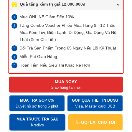
Quà tặng kèm trị giá 12.000.000đ
Mua ONLINE Giảm Đến 10%
Tặng Combo Voucher Phiếu Mua Hàng 9 - 12 Triệu
Mua Kèm Tivi, Điện Lạnh, Di Động, Gia Dụng Và Nội
Thất (Xem Chi Tiết)
Đổi Trả Sản Phẩm Trong 65 Ngày Nếu Lỗi Kỹ Thuật
Miễn Phí Giao Hàng
Hoàn Tiền Nếu Siêu Thị Khác Rẻ Hơn
MUA NGAY
Giao hàng tận nơi
MUA TRẢ GÓP 0%
GÓP QUA THẺ TÍN DỤNG
Duyệt hồ sơ trong 5 phút
Visa, Master card, JCB
MUA TRƯỚC TRẢ SAU
GỌI LẠI CHO TÔI
Kredivo