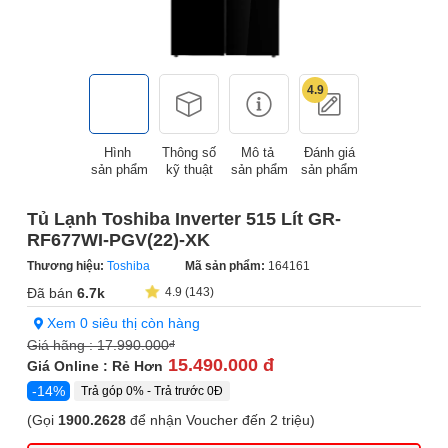
4.9
Hình
Thông số
Mô tả
Đánh giá
sản phẩm
kỹ thuật
sản phẩm
sản phẩm
Tủ Lạnh Toshiba Inverter 515 Lít GR-
RF677WI-PGV(22)-XK
Thương hiệu:
Toshiba
Mã sản phẩm:
164161
Đã bán
6.7k
4.9 (143)
Xem 0 siêu thị còn hàng
Giá hãng :
17.990.000
đ
15.490.000 đ
Giá Online : Rẻ Hơn
-14%
Trả góp 0% - Trả trước 0Đ
(Gọi
1900.2628
để nhận Voucher đến 2 triệu)