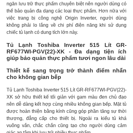
ngăn lưu trữ thực phẩm chuyên biệt nên người dùng có
thể bảo quản đa dạng các loại thực phẩm. Hơn nữa với
việc trang bị công nghệ Origin Inverter, người dùng
không phải lo lắng về chi phí điện năng khi sử dụng
chiếc tủ lạnh có dung tích lớn này.
Tủ Lạnh Toshiba Inverter 515 Lít GR-
RF677WI-PGV(22)-XK - Đa dạng tiện ích
giúp bảo quản thực phẩm tươi ngon lâu dài
Thiết kế sang trọng trở thành điểm nhấn
cho không gian bếp
Tủ Lạnh Toshiba Inverter 515 Lít GR-RF677WI-PGV(22)-
XK sở hữu thiết kế tối giản với gam màu đen chủ đạo
nên dễ dàng kết hợp cùng nhiều không gian bếp. Mặt tủ
được hoàn thiện bằng kính cũng góp phần tăng sự thời
thượng, đẳng cấp cho thiết bị. Ngoài ra kiểu tủ khá
vuông vắn, chắc chắn cũng tạo cho người dùng cảm
giác an tâm khi lưu trữ nhiều thực phẩm.