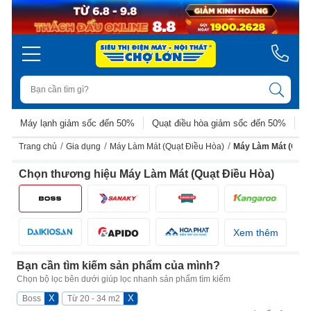
Máy lạnh giảm sốc đến 50%
Quạt điều hòa giảm sốc đến 50%
D
/
/
/
Trang chủ
Gia dụng
Máy Làm Mát (Quạt Điều Hòa)
Máy Làm Mát (Quạt
Chọn thương hiệu Máy Làm Mát (Quạt Điều Hòa)
Xem thêm
Bạn cần tìm kiếm sản phẩm của mình?
Chọn bộ lọc bên dưới giúp lọc nhanh sản phẩm tìm kiếm
X
X
Boss
Từ 20 - 34 m2