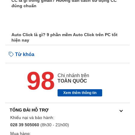
CC là gì trong gmail? Hướng dẫn cách sử dụng CC
đúng chuẩn
Auto Click là gì? 9 phần mềm Auto Click trên PC tốt
hiện nay
Từ khóa
98
Chi nhánh trên
TOÀN QUỐC
Xem thêm thông tin
TỔNG ĐÀI HỖ TRỢ
Khiếu nại và bảo hành:
028 39 505060
(8h30 - 21h00)
Mua hàng: