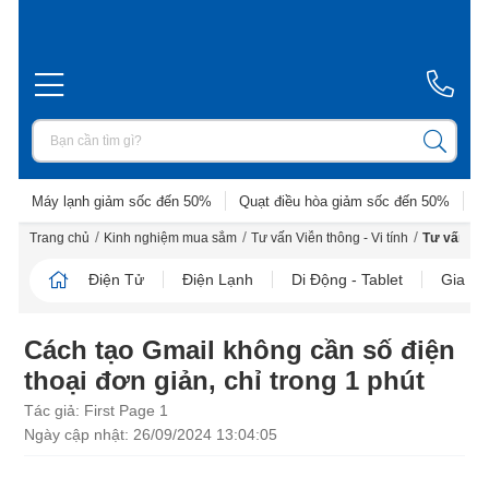
Máy lạnh giảm sốc đến 50%
Quạt điều hòa giảm sốc đến 50%
D
/
/
/
Trang chủ
Kinh nghiệm mua sắm
Tư vấn Viễn thông - Vi tính
Tư vấn La
Điện Tử
Điện Lạnh
Di Động - Tablet
Gia D
Cách tạo Gmail không cần số điện
thoại đơn giản, chỉ trong 1 phút
Tác giả: First Page 1
Ngày cập nhật: 26/09/2024 13:04:05