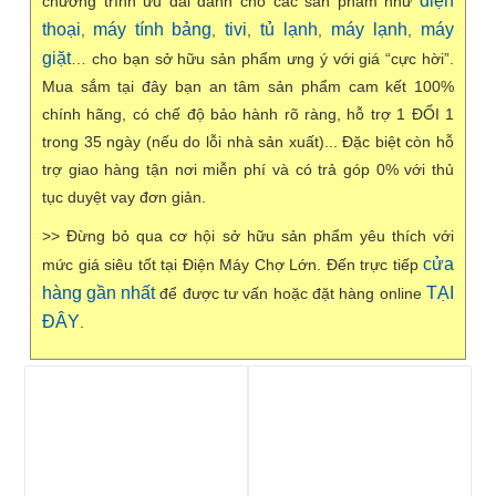
điện
chương trình ưu đãi dành cho các sản phẩm như
thoại
máy tính bảng
tivi
tủ lạnh
máy lạnh
máy
,
,
,
,
,
giặt
… cho bạn sở hữu sản phẩm ưng ý với giá “cực hời”.
Mua sắm tại đây bạn an tâm sản phẩm cam kết 100%
chính hãng, có chế độ bảo hành rõ ràng, hỗ trợ 1 ĐỔI 1
trong 35 ngày (nếu do lỗi nhà sản xuất)... Đặc biệt còn hỗ
trợ giao hàng tận nơi miễn phí và có trả góp 0% với thủ
tục duyệt vay đơn giản.
>> Đừng bỏ qua cơ hội sở hữu sản phẩm yêu thích với
cửa
mức giá siêu tốt tại Điện Máy Chợ Lớn. Đến trực tiếp
hàng gần nhất
TẠI
để được tư vấn hoặc đặt hàng online
ĐÂY
.