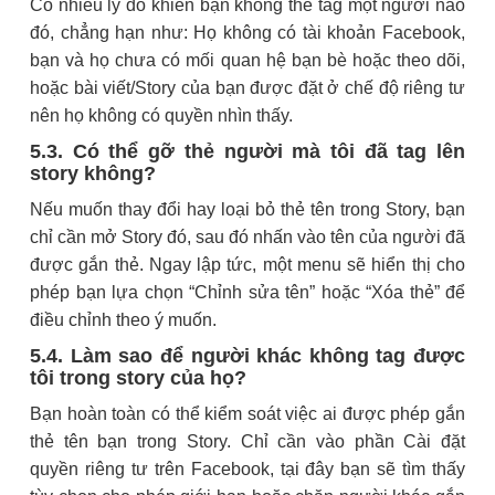
Có nhiều lý do khiến bạn không thể tag một người nào
đó, chẳng hạn như: Họ không có tài khoản Facebook,
bạn và họ chưa có mối quan hệ bạn bè hoặc theo dõi,
hoặc bài viết/Story của bạn được đặt ở chế độ riêng tư
nên họ không có quyền nhìn thấy.
5.3. Có thể gỡ thẻ người mà tôi đã tag lên
story không?
Nếu muốn thay đổi hay loại bỏ thẻ tên trong Story, bạn
chỉ cần mở Story đó, sau đó nhấn vào tên của người đã
được gắn thẻ. Ngay lập tức, một menu sẽ hiển thị cho
phép bạn lựa chọn “Chỉnh sửa tên” hoặc “Xóa thẻ” để
điều chỉnh theo ý muốn.
5.4. Làm sao để người khác không tag được
tôi trong story của họ?
Bạn hoàn toàn có thể kiểm soát việc ai được phép gắn
thẻ tên bạn trong Story. Chỉ cần vào phần Cài đặt
quyền riêng tư trên Facebook, tại đây bạn sẽ tìm thấy