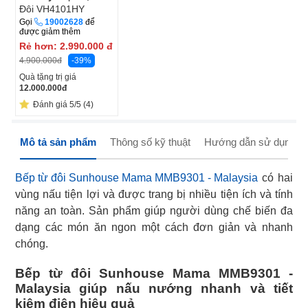
Đôi VH4101HY
Gọi
19002628
để
được giảm thêm
Rẻ hơn:
2.990.000
đ
-39%
4.900.000
đ
Quà tặng trị giá
12.000.000
đ
Đánh giá 5/5 (4)
Mô tả sản phẩm
Thông số kỹ thuật
Hướng dẫn sử dụng
Bếp từ đôi Sunhouse Mama MMB9301 - Malaysia
có hai
vùng nấu tiện lợi và được trang bị nhiều tiện ích và tính
năng an toàn. Sản phẩm giúp người dùng chế biến đa
dạng các món ăn ngon một cách đơn giản và nhanh
chóng.
Bếp từ đôi Sunhouse Mama MMB9301 -
Malaysia giúp nấu nướng nhanh và tiết
kiệm điện hiệu quả