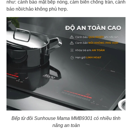
như: cảnh báo mặt bếp nóng, cảm biến chống tràn, cảnh
báo nồi/chảo không phù hợp.
Bếp từ đôi Sunhouse Mama MMB9301 có nhiều tính
năng an toàn