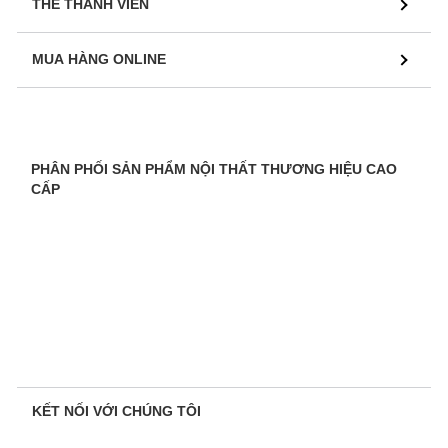
THẺ THÀNH VIÊN
MUA HÀNG ONLINE
PHÂN PHỐI SẢN PHẨM NỘI THẤT THƯƠNG HIỆU CAO
CẤP
KẾT NỐI VỚI CHÚNG TÔI