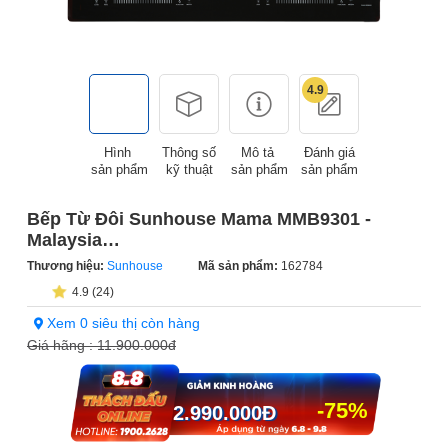
4.9
Hình
Thông số
Mô tả
Đánh giá
sản phẩm
kỹ thuật
sản phẩm
sản phẩm
Bếp Từ Đôi Sunhouse Mama MMB9301 -
Malaysia
(Sản phẩm trưng bày)
Thương hiệu:
Sunhouse
Mã sản phẩm:
162784
4.9 (24)
Xem 0 siêu thị còn hàng
Giá hãng :
11.900.000đ
-75%
2.990.000
Đ