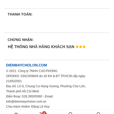
THANH TOÁN:
CHỨNG NHẬN:
HỆ THỐNG NHÀ HÀNG KHÁCH SẠN
DIENMAYCHOLON.COM
© 2021. Công ty TNHH CAO PHONG
GPDKKD: 0302309845 do sở KH & ĐT TP.HCM cấp ngày
21/05/2001
Địa chỉ: Lô G, Chung Cư Hùng Vương, Phường Chợ Lớn,
Thành phố Hồ Chí Minh
Điện thoại: 028.39505060 - Email:
info@dienmaycholon.com.vn
Chịu trách nhiệm: Đặng Lê Huy
Xem thêm chính sách bảo mật thông tin
0