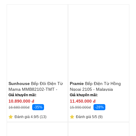
Sunhouse
Bếp Đôi Điện Từ
Pramie
Bếp Điện Từ Hồng
Mama MMB82102-TMT -
Ngoại 2105 - Malaysia
Xuất Xứ Thái Lan
Giá khuyến mãi:
Giá khuyến mãi:
10.890.000
đ
11.450.000
đ
-35%
-28%
16.680.000
đ
15.990.000
đ
Đánh giá 4.9/5 (13)
Đánh giá 5/5 (9)