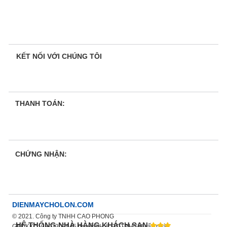
KẾT NỐI VỚI CHÚNG TÔI
THANH TOÁN:
CHỨNG NHẬN:
DIENMAYCHOLON.COM
© 2021. Công ty TNHH CAO PHONG
HỆ THỐNG NHÀ HÀNG KHÁCH SẠN
GPDKKD: 0302309845 do sở KH & ĐT TP.HCM cấp ngày