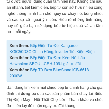
từ được người dùng quan tâm hiện nay. Không chỉ nấu
ăn nhanh, tiết kiệm điện, bếp từ còn sở hữu nhiều công
nghệ thông minh hạn chế nguy cơ cháy nổ, bỏng nhiệt
và các sự cố ngoài ý muốn. Hiểu rõ những tính năng
này sẽ giúp bạn sử dụng bếp từ hiệu quả và an tâm
hơn mỗi ngày.
Xem thêm:
Bếp Điện Từ Đôi Kangaroo
KGIC50D3C Chính Hãng, Inverter Tiết Kiệm Điện
Xem thêm:
Bếp Điện Từ Đơn Kèm Nồi Lẩu
Hawonkoo SEOUL-CEH-109-I giá ưu đãi
Xem thêm:
Bếp Từ Đơn BlueStone ICB-6618
2000W
Bạn đang tìm kiếm một chiếc bếp từ chính hãng cho gia
đình thì đừng bỏ qua các sản phẩm bán chạy tại Siêu
Thị Điện Máy - Nội Thất Chợ Lớn. Tham khảo và chốt
đơn liền tay để nhận ngay ưu đãi khủng!