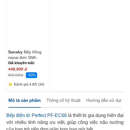
Sanaky
Bếp hồng
ngoại đơn SNK-
IHC2021A 2000W
Giá khuyến mãi:
449.000
đ
-50%
890.000
đ
Đánh giá 4.8/5 (34)
Mô tả sản phẩm
Thông số kỹ thuật
Hướng dẫn sử dụng
Bếp điện từ Perfect PF-EC66
là thiết bị gia dụng hiện đại
với nhiều tính năng ưu việt, giúp công việc nấu nướng
của bạn trở nên đơn giản hơn bao giờ hết.