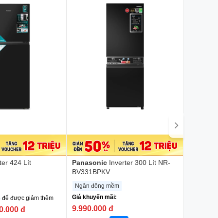
ter 424 Lít
Panasonic
Inverter 300 Lít NR-
Samsun
BV331BPKV
RT35CG
Ngăn đông mềm
Ngăn đô
Giá khuyến mãi:
8
để được giảm thêm
Gọi
190
9.990.000
đ
0.000
đ
Rẻ hơn: