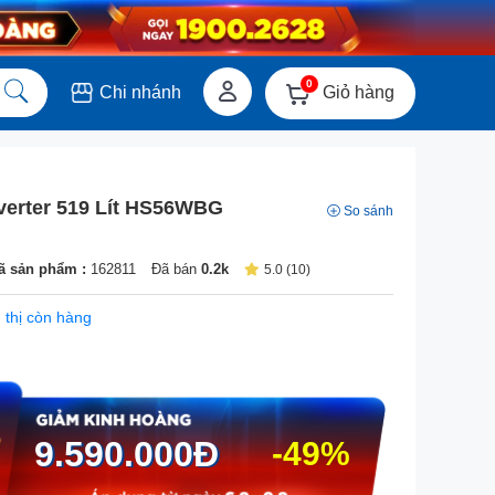
0
Giỏ hàng
Chi nhánh
verter 519 Lít HS56WBG
So sánh
ã sản phẩm :
162811
Đã bán
0.2k
5.0 (10)
 thị còn hàng
9.590.000
Đ
-49%