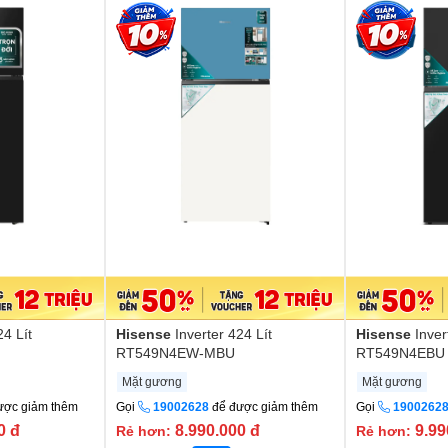
24 Lít
Hisense
Inverter 424 Lít
Hisense
Inver
RT549N4EW-MBU
RT549N4EBU
Mặt gương
Mặt gương
ược giảm thêm
Gọi
19002628
để được giảm thêm
Gọi
1900262
00
đ
8.990.000
đ
9.99
Rẻ hơn:
Rẻ hơn: