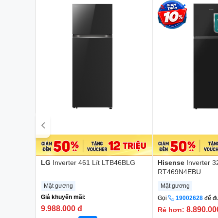
LG
Inverter 461 Lít LTB46BLG
Hisense
Inverter 3
RT469N4EBU
Mặt gương
Mặt gương
Giá khuyến mãi:
Gọi
19002628
để đ
9.988.000
đ
8.890.0
Rẻ hơn: