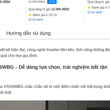
11.990.000
đ
-25%
00.000
đ
Quà tặng trị gi
Đánh giá 4.7/
Quà tặng trị giá
12.000.000
đ
So sánh
Đánh giá 4.7/5 (3)
So sánh
Hướng dẫn sử dụng
hiết kế hiện đại, công nghệ Inverter tiên tiến, tính năng không
 quả cho mọi gia đình.
56WBG - Dễ dàng lựa chọn, trải nghiệm bất tận
sense HS56WBG chắc chắn sẽ là một điểm nhấn nổi bật trong k
i thất.