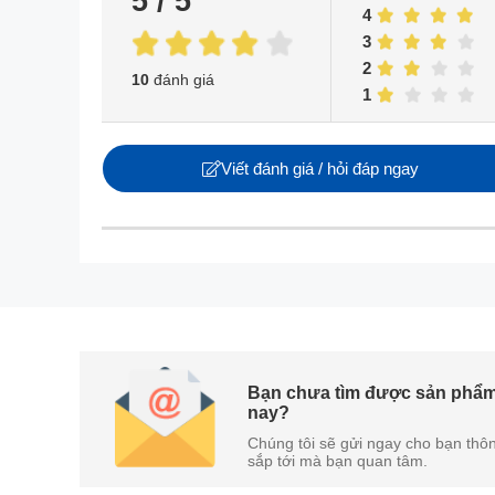
5 / 5
4
3
2
10
đánh giá
1
Viết đánh giá / hỏi đáp ngay
Bạn chưa tìm được sản phẩm
Bảng điều khiển điện tử của tủ lạnh HS56WBG thự
nay?
xác hơn bao giờ hết. Việc điều chỉnh nhiệt độ và 
Chúng tôi sẽ gửi ngay cho bạn thôn
sắp tới mà bạn quan tâm.