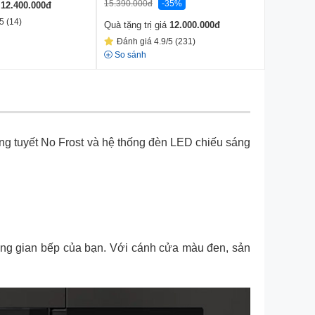
15.390.000
đ
-35%
12.557.00
á
12.400.000
đ
5 (14)
Quà tặng trị giá
12.000.000
đ
Quà tặng t
Đánh giá 4.9/5 (231)
Đánh gi
So sánh
So sánh
 đóng tuyết No Frost và hệ thống đèn LED chiếu sáng
hông gian bếp của bạn. Với cánh cửa màu đen, sản