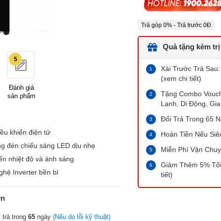
Trả góp 0% - Trả trước 0Đ
Quà tặng kèm trị
5
Xài Trước Trả Sau:
(xem chi tiết)
Đánh giá
Tặng Combo Vouche
sản phẩm
Lạnh, Di Động, Gia
Đổi Trả Trong 65 N
ều khiển điện tử
Hoàn Tiền Nếu Siê
ng đèn chiếu sáng LED dịu nhẹ
Miễn Phí Vận Chuy
n nhiệt độ và ánh sáng
Giảm Thêm 5% Tối 
hệ Inverter bền bỉ
tiết)
ớn
 trả trong
65
ngày
(Nếu do lỗi kỹ thuật)