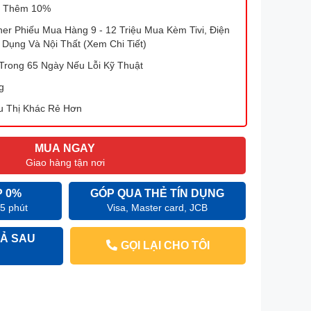
 Thêm 10%
r Phiếu Mua Hàng 9 - 12 Triệu Mua Kèm Tivi, Điện
 Dụng Và Nội Thất (Xem Chi Tiết)
Trong 65 Ngày Nếu Lỗi Kỹ Thuật
g
u Thị Khác Rẻ Hơn
MUA NGAY
Giao hàng tận nơi
P 0%
GÓP QUA THẺ TÍN DỤNG
 5 phút
Visa, Master card, JCB
Ả SAU
GỌI LẠI CHO TÔI