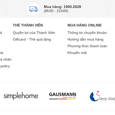
 làm lạnh tối ưu đồng thời kéo dài tuổi thọ thiết bị.
Mua hàng: 1900.2628
(8h30 - 21h00)
ộ lý tưởng để thực phẩm luôn được bảo quản tươi ngon và tiết k
THẺ THÀNH VIÊN
MUA HÀNG ONLINE
rả
Quyền lợi của Thành Viên
Thông tin chuyển khoản
Giftcard - Thẻ quà tặng
Hướng dẫn mua hàng
Phương thức thanh toán
ie
Khuyến mãi
cá nhân
policy