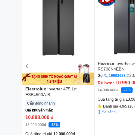
Hisense
Inverter 5
RS708N4EBN
Gọi
19002628
để đ
10.990.
Rẻ hơn:
Electrolux
Inverter 475 Lít
14.990.000
đ
-27%
ESE4500A-B
Quà tặng trị giá
13.5
Cấp đông nhanh
Đánh giá 4.9/5 (16)
Giá khuyến mãi:
So sánh
10.888.000
đ
18.990.000
đ
-43%
Quà tặng trị giá
12.000.000
đ