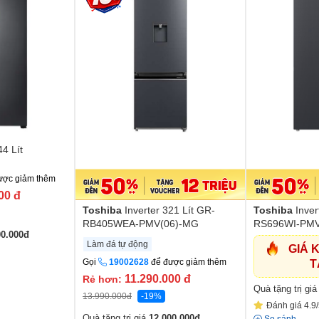
44 Lít
ược giảm thêm
000
đ
Toshiba
Inverter 321 Lít GR-
Toshiba
Inver
RB405WEA-PMV(06)-MG
RS696WI-PMV
00.000
đ
Làm đá tự động
GIÁ 
Gọi
19002628
để được giảm thêm
T
11.290.000
đ
Rẻ hơn:
Quà tặng trị gi
13.990.000
đ
-19%
Đánh giá 4.9/
Quà tặng trị giá
12.000.000
đ