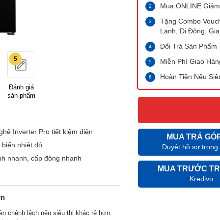
Mua ONLINE Giảm
Tặng Combo Vouche
Lạnh, Di Động, Gia
Đổi Trả Sản Phẩm 
5
Miễn Phí Giao Hàn
Hoàn Tiền Nếu Siê
Đánh giá
sản phẩm
hệ Inverter Pro tiết kiệm điện
MUA TRẢ GÓ
biến nhiệt độ
Duyệt hồ sơ trong
nh nhanh, cấp đông nhanh
MUA TRƯỚC TR
Kredivo
ớn
n chênh lệch nếu siêu thị khác rẻ hơn.