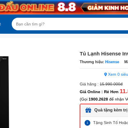
c
Tủ Lạnh Hisense In
Thương hiệu:
Hisense
M
Xem 0 siêu
Giá hãng :
15.990.000đ
11
Giá Online : Rẻ Hơn
(Gọi
1900.2628
để nhận Vo
Quà tặng kèm trị
Tặng Sinh Tố Hoặc 