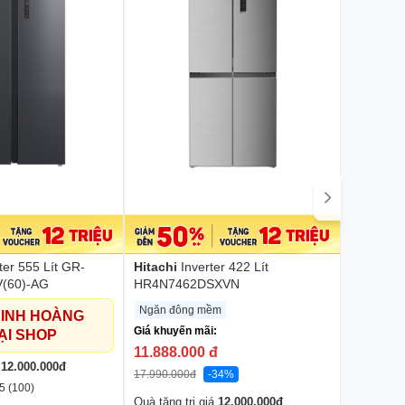
Hisense
RQ559N
Mặt gươn
Gọi
190
ter 555 Lít GR-
Hitachi
Inverter 422 Lít
Rẻ hơn:
(60)-AG
HR4N7462DSXVN
14.990.00
Ngăn đông mềm
KINH HOÀNG
Quà tặng t
Giá khuyến mãi:
ẠI SHOP
Đánh gi
11.888.000
đ
So sánh
á
12.000.000
đ
17.990.000
đ
-34%
5 (100)
Quà tặng trị giá
12.000.000
đ