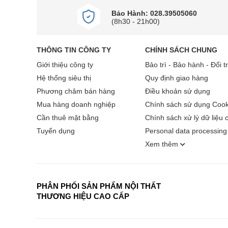
sản phẩm duy trì nhiệt độ ổn định, đảm bảo khả năng
Bảo Hành: 028.39505060
(8h30 - 21h00)
Ba cảm biến nhiệt độ giúp tủ lạnh duy trì nhiệt đ
THÔNG TIN CÔNG TY
CHÍNH SÁCH CHUNG
Giới thiệu công ty
Bảo trì - Bảo hành - Đổi t
Hệ thống siêu thị
Quy định giao hàng
Phương châm bán hàng
Điều khoản sử dụng
Mua hàng doanh nghiệp
Chính sách sử dụng Cook
Cần thuê mặt bằng
Chính sách xử lý dữ liệu 
Tuyển dụng
Personal data processing 
Xem thêm
PHÂN PHỐI SẢN PHẨM NỘI THẤT
THƯƠNG HIỆU CAO CẤP