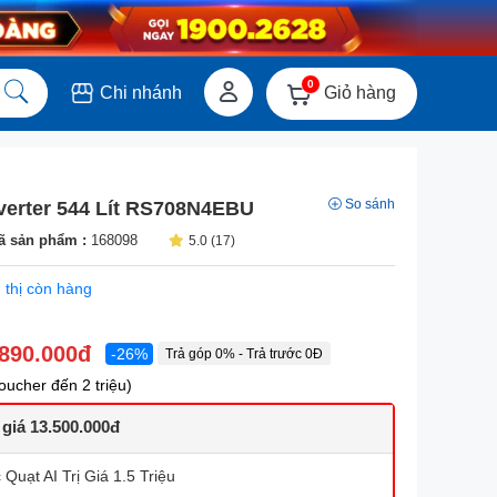
0
Giỏ hàng
Chi nhánh
So sánh
verter 544 Lít RS708N4EBU
ã sản phẩm :
168098
5.0 (17)
 thị còn hàng
.890.000đ
-26%
Trả góp 0% - Trả trước 0Đ
ucher đến 2 triệu)
 giá 13.500.000đ
Quạt AI Trị Giá 1.5 Triệu