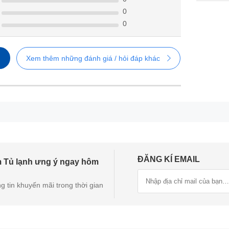
0
0
Xem thêm những đánh giá / hỏi đáp khác
ĐĂNG KÍ EMAIL
 Tủ lạnh ưng ý ngay hôm
Thiết kế Side by Side phù hợp với nhiều phong cách nội thất
g tin khuyến mãi trong thời gian
rter Pro hiện đại, giúp tiết kiệm điện năng hiệu quả, vận hành